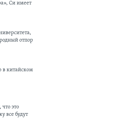
ра», Си имеет
ниверситета,
ародный отпор
ю в китайском
 что это
у все будут