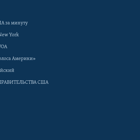
А за минуту
New York
VOA
олоса Америки»
ийский
ПРАВИТЕЛЬСТВА США