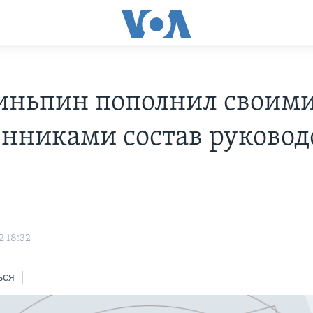
иньпин пополнил своим
енниками состав руковод
2 18:32
ься