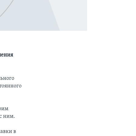
ления
льного
тоянного
воим
с ним.
авки в