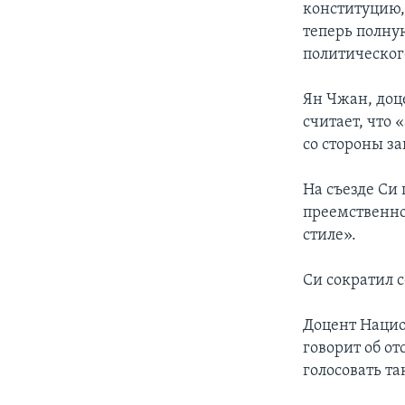
конституцию,
теперь полну
политическог
Ян Чжан, доц
считает, что
со стороны за
На съезде Си 
преемственно
стиле».
Си сократил с
Доцент Нацио
говорит об о
голосовать та