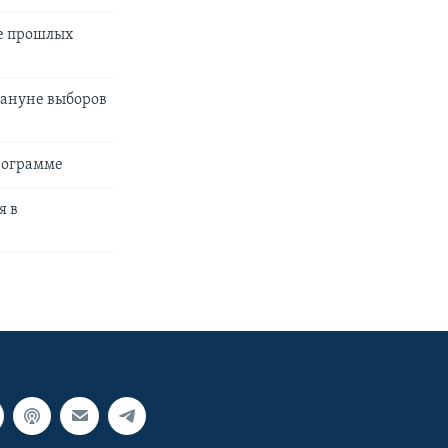
ие прошлых
кануне выборов
рограмме
я в