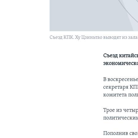
Съезд КПК. Ху Цзиньтао выводят из зала
Cъезд китайс
экономическо
В воскресень
секретаря КП
комитета пол
Трое из четы
политическим 
Пополнив сво