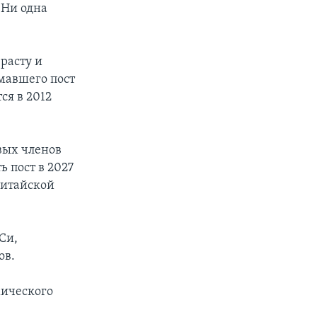
 Ни одна
зрасту и
имавшего пост
ся в 2012
вых членов
ь пост в 2027
 китайской
Си,
ов.
мического