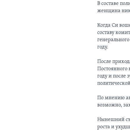
В составе по
женщина нико
Когда Си воше
составу комит
генерального 
году.
После приход
Постоянного к
году и после 
политическо
По мнению ан
возможно, зах
Нынешний съе
роста и ухуд