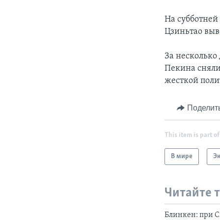
На субботней
Цзиньтао выве
За несколько 
Пекина сняли
жесткой полит
Поделит
This item is part of
В мире
Э
Читайте 
Блинкен: при 