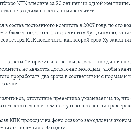
литбюро КПК впервые за 20 лет нет ни одной женщины.
гда не входила в постоянный комитет.
л в состав постоянного комитета в 2007 году, по его во
ета было ясно, что он готов сменить Ху Цзиньтао, зан
секретаря КПК после того, как второй срок Ху закончит
а к власти Си преемника не появилось – ни один из но
омитета не является достаточно молодым, чтобы занят
этого проработать два срока в соответствии с нормами
й жизни.
алитиков, отсутствие преемника указывает на то, что 
очет остаться на своем посту и по истечении трех срок
зд КПК проходил на фоне резкого замедления эконо
шения отношений с Западом.