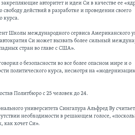
 закрепляющие авторитет и идеи Си в качестве ее «яд
ю свободу действий в разработке и проведении своего
о курса.
ент Школы международного сервиса Американского у
 «автократия Си может вызвать более сильный междун
падных стран во главе с США».
говорил о безопасности во все более опасном мире и о
сти политического курса, несмотря на «модернизаци
остав Политбюро с 25 человек до 24.
нального университета Сингапура Альфред Ву считает,
тсутствии необходимости в решающем голосе, «поскольк
к, как хочет Си».