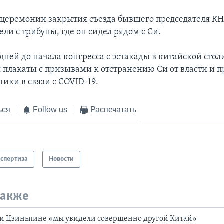
 церемонии закрытия съезда бывшего председателя КН
ли с трибуны, где он сидел рядом с Си.
дней до начала конгресса с эстакады в китайской стол
 плакаты с призывами к отстранению Си от власти и
ики в связи с COVID-19.
ься
Follow us
Распечатать
кспертиза
Новости
также
Си Цзиньпине «мы увидели совершенно другой Китай»