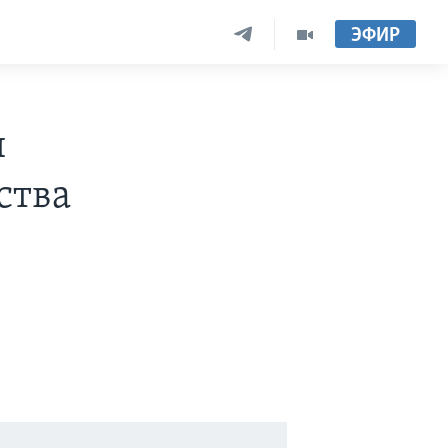
ЭФИР
и
ства