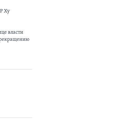
Р Ху
ице власти
 прекращению