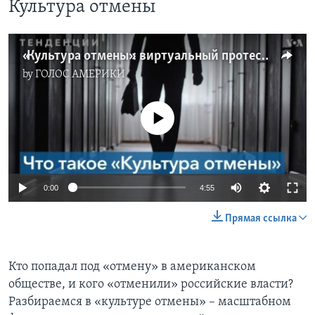
Культура отмены
«Культура отмены»: виртуальный протест с реальными последствиями
by
ГОЛОС АМЕРИКИ
No media source currently available
0:00
4:55
Прямая ссылка
Кто попадал под «отмену» в американском
обществе, и кого «отменили» российские власти?
Разбираемся в «культуре отмены» – масштабном