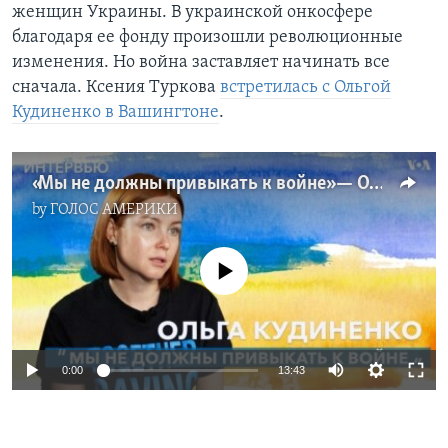
женщин Украины. В украинской онкосфере
благодаря ее фонду произошли революционные
изменения. Но война заставляет начинать все
сначала. Ксения Туркова
встретилась с Ольгой
Кудиненко в Вашингтоне
.
«Мы не должны привыкать к войне» — Ольга Кудиненко
by
ГОЛОС АМЕРИКИ
No media source currently available
0:00
13:43