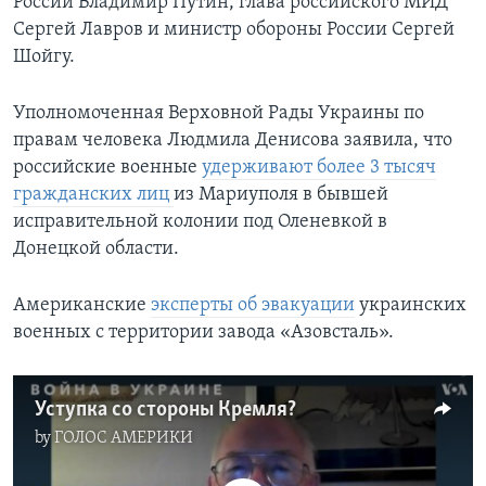
России Владимир Путин, глава российского МИД
Сергей Лавров и министр обороны России Сергей
Шойгу.
Уполномоченная Верховной Рады Украины по
правам человека Людмила Денисова заявила, что
российские военные
удерживают более 3 тысяч
гражданских лиц
из Мариуполя в бывшей
исправительной колонии под Оленевкой в
Донецкой области.
Американские
эксперты об эвакуации
украинских
военных с территории завода «Азовсталь».
Уступка со стороны Кремля?
by
ГОЛОС АМЕРИКИ