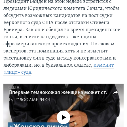
Президент Байден на этой неделе встретится с
лидерами Юридического комитета Сената, чтобы
обсудить возможных кандидатов на пост судьи
Верховного суда США после отставки Стивена
Брейера. Как он и обещал во время президентской
гонки, в списке кандидатов – женщины
афроамериканского происхождения. По словам
экспертов, эта номинация хоть и не изменит
расстановку сил в суде между консерваторами и
либералами, но, в буквальном смысле,
изменит
«лицо» суда
.
Впервые темнокожая женщина может стать судьей Верховного суда: мнение экспертов
by
ГОЛОС АМЕРИКИ
No media source currently available