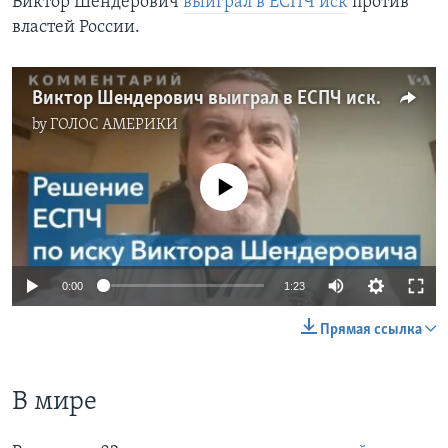
Виктор Шендерович
выиграл в ЕСПЧ иск
против
властей России.
Виктор Шендерович выиграл в ЕСПЧ иск против властей России
by
ГОЛОС АМЕРИКИ
No media source currently available
0:00
1:23
Прямая ссылка
В мире