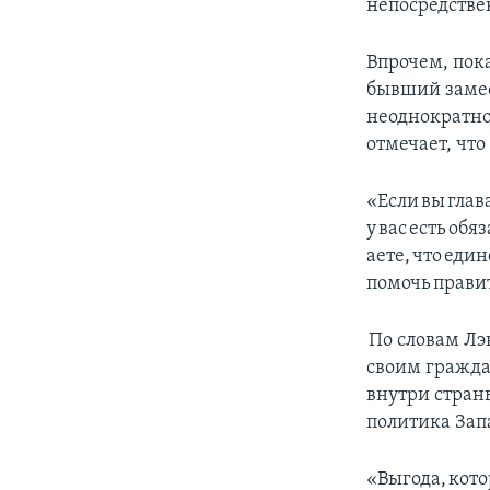
непосредстве
Впрочем, пок
бывший замес
неоднократно
отмечает, что
«Если вы глав
у вас есть об
аете, что еди
помочь прави
По словам Лэ
своим гражда
внутри страны
политика Зап
«Выгода, кото