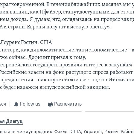
 кратковременной. В течение ближайших месяцев мы 
ких вакцин, как Пфайзер, станут доступными для стран
нем дохода. Я думаю, что, оглядываясь на процесс вак
ША и страны Европы получат высокую оценку».
т Лоуренс Гостин, США
т потери, как дипломатические, так и экономические -
же сейчас. Дефицит привел к тому,
 европейских государств проявили интерес к закупкам
Российские власти на фоне растущего спроса работают
предложения - накануне стало известно, что Италия ст
де будет налажен выпуск российской вакцины.
ься
Follow us
Распечатать
ья Диегуц
налист-международник. Фокус - США, Украина, Россия. Работ