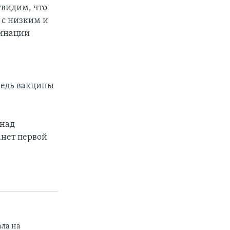
увидим, что
 с низким и
цинации
 ведь вакцины
 над
анет первой
ала на