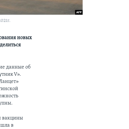
021г.
ования новых
 делиться
ние данные об
утник V».
«Ланцет»
атинской
можность
тупны.
й вакцины
ишла в