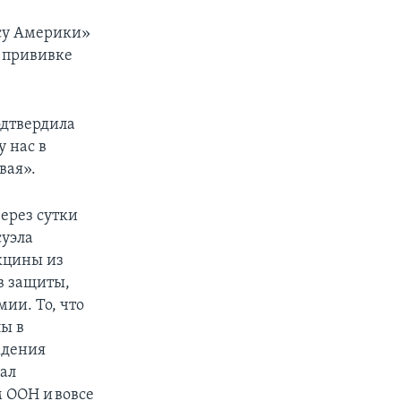
осу Америки»
к прививке
одтвердила
у нас в
вая».
Через сутки
суэла
акцины из
в защиты,
ии. То, что
лы в
ждения
ал
 ООН и вовсе