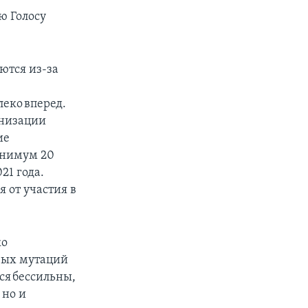
ю Голосу
ются из-за
еко вперед.
анизации
ие
инимум 20
21 года.
 от участия в
ко
овых мутаций
ся бессильны,
 но и