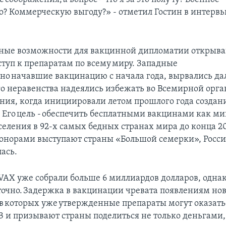
? Коммерческую выгоду?» - отметил Гостин в интервь
ые возможности для вакцинной дипломатии открыва
ступ к препаратам по всему миру. Западные
вно начавшие вакцинацию с начала года, вырвались дал
о неравенства надеялись избежать во Всемирной орг
ния, когда инициировали летом прошлого года создан
 Его цель - обеспечить бесплатными вакцинами как м
еления в 92-х самых бедных странах мира до конца 20
норами выступают страны «Большой семерки», Россия
ась.
AX уже собрали больше 6 миллиардов долларов, одна
аточно. Задержка в вакцинации чревата появлениям н
ив которых уже утвержденные препараты могут оказать
ОЗ и призывают страны поделиться не только деньгами,