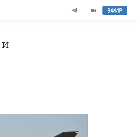
ЭФИР
 и