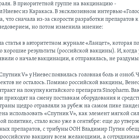
раля. В приоритетной группе на вакцинацию -
л Ниевес из Каракаса. В эксклюзивном интервью «Гол
а, что сначала из-за скорости разработки препаратов 
 недоверием, но потом изменила мнение:
а статья в авторитетном журнале «Ланцет», которая п
 хорошие результаты (российской вакцины). И, когда 
явили о начале вакцинации, я отправилась, не раздумы
Спутник V» у Ниевес появилась головная боль и озноб. 
ектов не осталось. Помимо российской вакцины, Вене
нтракт на покупку китайского препарата Sinopharm. В
ии приходят на смену поставкам оборудования и средст
страны щедро отравляли за рубеж на самом пике пандем
ена использовать «Спутник V», как элемент мягкой си
й политике, стало ясно уже в сентябре: еще до утвер
ных препаратов, с трибуны ООН Владимир Путин обещ
 российскую вакцину всем желающими, а сотрудникам