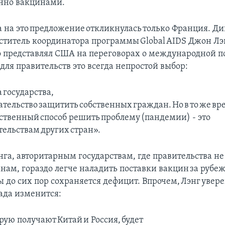
нно вакцинами.
а на это предложение откликнулась только Франция. Д
титель координатора программы Global AIDS Джон Лэ
 представлял США на переговорах о международной 
 для правительств это всегда непростой выбор:
а государства,
язательство защитить собственных граждан. Но в то же в
нственный способ решить проблему (пандемии) - это
тельствам других стран».
нга, авторитарным государствам, где правительства н
нам, гораздо легче наладить поставки вакцин за рубеж
 до сих пор сохраняется дефицит. Впрочем, Лэнг увере
ада изменится:
рую получают Китай и Россия, будет