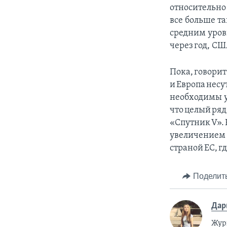
относительно
все больше та
средним уров
через год, С
Пока, говори
и Европа несу
необходимы у
что целый ряд
«Спутник V». 
увеличением 
страной ЕС, г
Поделит
Дар
Жур