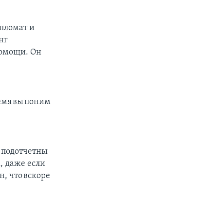
ипломат и
нг
помощи. Он
ремя вы поним
е подотчетны
, даже если
н, что вскоре