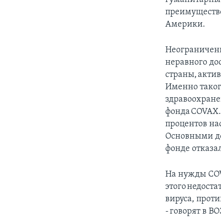
преимущество
Америки.
Неограниченн
неравного до
страны, акти
Именно таког
здравоохране
фонда COVAX.
процентов нас
Основными до
фонде отказал
На нужды COV
этого недост
вируса, прот
- говорят в В