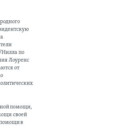
ародного
езидентскую
на
атели
О’Нилла по
ния Лоуренс
ются от
 о
ополитических
дной помощи,
мощи своей
 помощи в