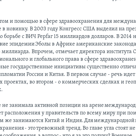
том и помощью в сфере здравоохранения для междун
е в новинку. В 2003 году Конгресс США выделил на пр
 борьбе с ВИЧ Pepfar 15 миллиардов долларов. В 2014 
вие эпидемии Эболы в Африке американские законод
6 миллиарда. Впрочем, отмечает директора института 
ионального и глобального права в сфере здравоохране
бные государственные инициативы существенно отлича
ломатии России и Китая. В первом случае - речь идет
 проектах, во втором - о коммерческих сделках и ге
.
е не занимала активной позиции на арене междунаро
ет расположения у правительств по всему миру при по
м же занимаются Китай и Индия. Для международной
хранения - это тревожный тренд. Во главе угла стоят не
соображения, а вопрос - что я за это получу? Военное