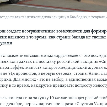
т доставляет антиковидную вакцину в Камбоджу. 7 февраля 2
ин создает неограниченные возможности для формир
их альянсов в то время, как страны Запада не спешат
пулами
н с населением свыше миллиарда человек - это послед
ных контрактах на поставку российской вакцины «Сп
парат, эффективность которого медицинский журнал 
вне 91,6 процентов, в первую очередь, страны Азии, Л
рики. Для многих - это не выбор, а единственная воз
ину в то время, как другие препараты попросту недос
уэлы контракт на закупку 10 миллионов доз российско
е в декабре, первая партия препарата «Спутник V» пр