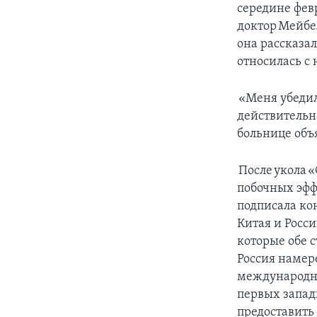
середине фев
доктор Мейбе
она рассказал
относилась с
«Меня убедил
действительно
больнице объ
После укола «
побочных эфф
подписала ко
Китая и Росс
которые обе 
Россия намер
международно
первых запад
предоставить