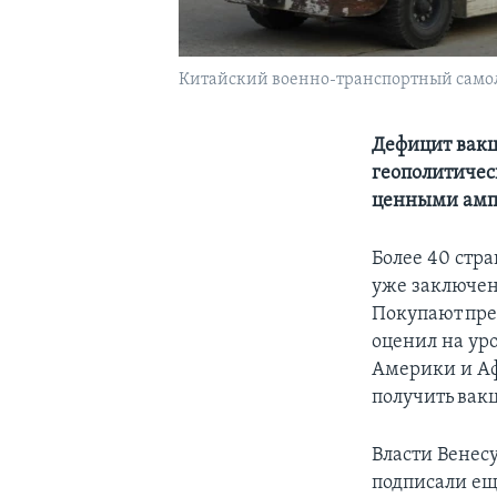
Китайский военно-транспортный самоле
Дефицит вакц
геополитическ
ценными ам
Более 40 стра
уже заключен
Покупают пре
оценил на уро
Америки и Аф
получить вакц
Власти Венес
подписали ещ