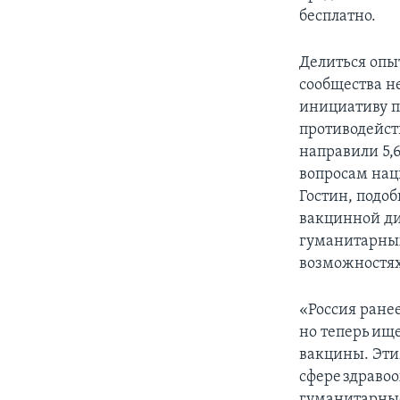
бесплатно.
Делиться опы
сообщества н
инициативу по
противодейст
направили 5,
вопросам нац
Гостин, подо
вакцинной дип
гуманитарных
возможностях
«Россия ране
но теперь ищ
вакцины. Эти
сфере здравоо
гуманитарные 