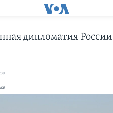
нная дипломатия России
:38
ься