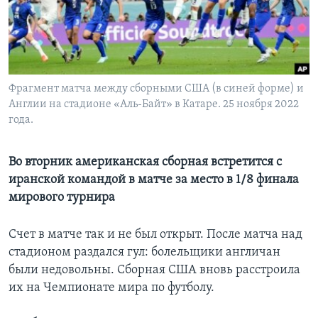
Learning English
СОЦИАЛЬНЫЕ СЕТИ
Фрагмент матча между сборными США (в синей форме) и
Англии на стадионе «Аль-Байт» в Катаре. 25 ноября 2022
года.
Языки
Во вторник американская сборная встретится с
иранской командой в матче за место в 1/8 финала
мирового турнира
Счет в матче так и не был открыт. После матча над
стадионом раздался гул: болельщики англичан
были недовольны. Сборная США вновь расстроила
их на Чемпионате мира по футболу.