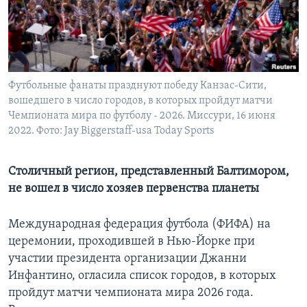
Learning English
СОЦИАЛЬНЫЕ СЕТИ
Футбольные фанаты празднуют победу Канзас-Сити,
вошедшего в число городов, в которых пройдут матчи
Чемпионата мира по футболу - 2026. Миссури, 16 июня
Языки
2022. Фото: Jay Biggerstaff-usa Today Sports
Столичный регион, представленный Балтимором,
не вошел в число хозяев первенства планеты
Международная федерация футбола (ФИФА) на
церемонии, проходившей в Нью-Йорке при
участии президента организации Джанни
Инфантино, огласила список городов, в которых
пройдут матчи чемпионата мира 2026 года.