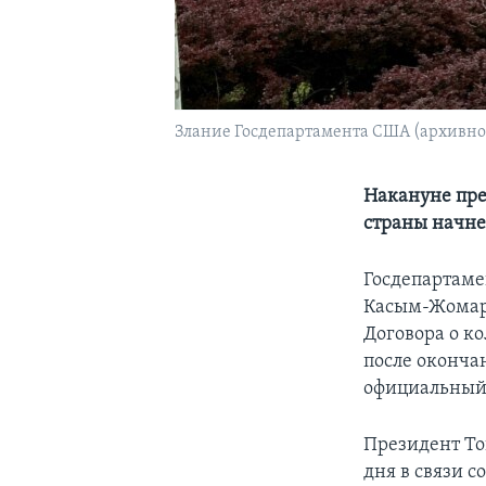
Злание Госдепартамента США (архивно
Накануне пре
страны начне
Госдепартаме
Касым-Жомарт
Договора о к
после оконча
официальный 
Президент Ток
дня в связи с