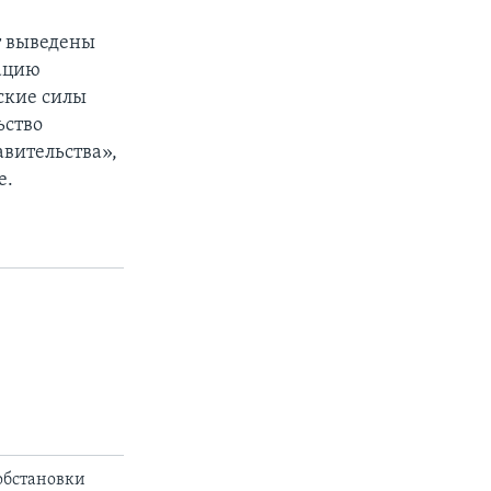
ут выведены
зацию
ские силы
ьство
авительства»,
е.
обстановки