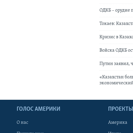
ОДКБ – орудие 
Токаев: Казахс
Кризис в Казах
Войска ОДКБ ос
Путин заявил, 
«Казахстан боль
экономический 
ГОЛОС АМЕРИКИ
ПРОЕКТ
О нас
Америка