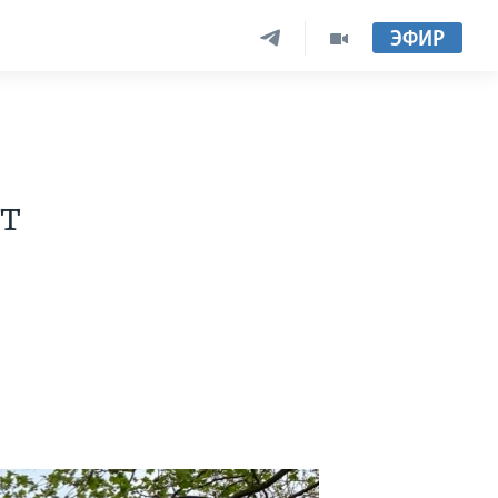
ЭФИР
т