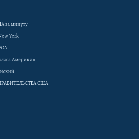
А за минуту
New York
VOA
олоса Америки»
ийский
ПРАВИТЕЛЬСТВА США