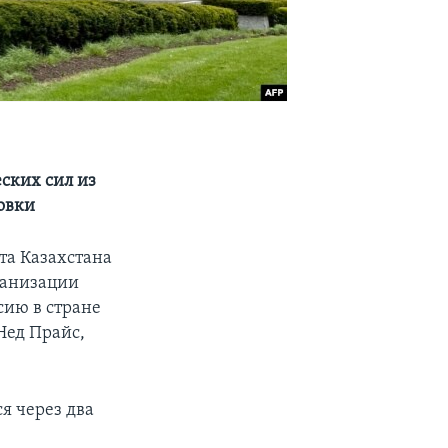
ских сил из
овки
та Казахстана
ганизации
сию в стране
Нед Прайс,
я через два