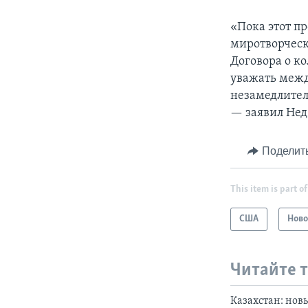
«Пока этот пр
миротворческ
Договора о к
уважать межд
незамедлител
— заявил Нед
Поделит
This item is part of
США
Ново
Читайте 
Казахстан: нов