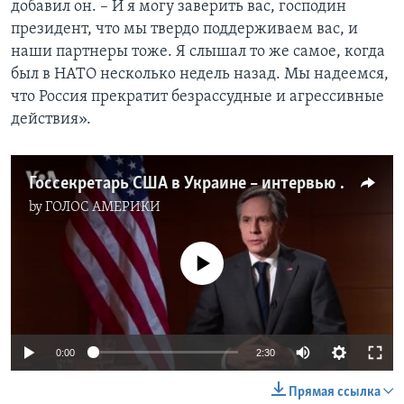
добавил он. – И я могу заверить вас, господин
президент, что мы твердо поддерживаем вас, и
наши партнеры тоже. Я слышал то же самое, когда
был в НАТО несколько недель назад. Мы надеемся,
что Россия прекратит безрассудные и агрессивные
действия».
Госсекретарь США в Украине – интервью Украинской службе Радио «Свобода»
by
ГОЛОС АМЕРИКИ
No media source currently available
0:00
2:30
Прямая ссылка