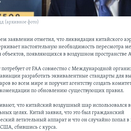
дд (архивное фото)
оем заявлении отметил, что ликвидация китайского аэ
ркивает настоятельную необходимость пересмотра ме
 объектов, появляющихся в воздушном пространстве 
 потребует от FAA совместно с Международной органи
авиации разработать эквивалентные стандарты для в
ров во всем мире и поручит агентству создать комите
екомендации по обновлению существующих правил.
вают, что китайский воздушный шар использовался в
ьных целях. Китай заявил, что это был гражданский
еский летательный аппарат и что он случайно попал в
 США, сбившись с курса.