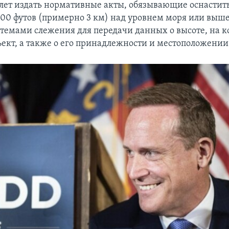
 лет издать нормативные акты, обязывающие оснасти
000 футов (примерно 3 км) над уровнем моря или выш
стемами слежения для передачи данных о высоте, на к
ъект, а также о его принадлежности и местоположении