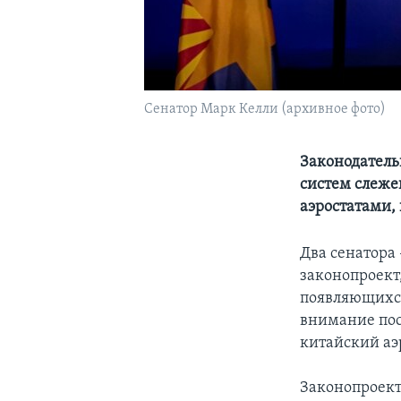
Сенатор Марк Келли (архивное фото)
Законодатель
систем слеже
аэростатами,
Два сенатора
законопроект
появляющихся
внимание пос
китайский аэр
Законопроект