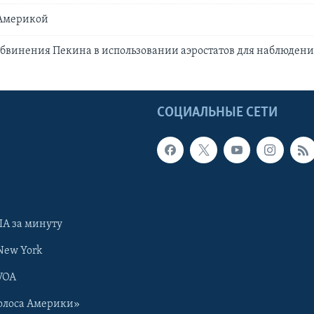
 Америкой
бвинения Пекина в использовании аэростатов для наблюдени
Ы
СОЦИАЛЬНЫЕ СЕТИ
А за минуту
New York
VOA
олоса Америки»