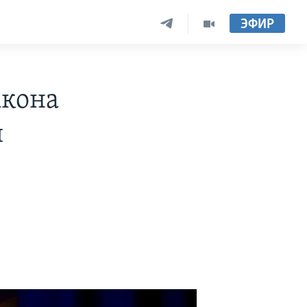
ЭФИР
акона
и