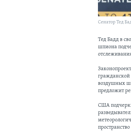
Сенатор Тед Ба
Тед Бадд в св
шпиона подче
отслеживания
Законопроект
гражданской 
воздушных ша
предложит р
США подчерки
разведывател
метеорологич
пространство