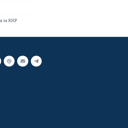
я за КНР