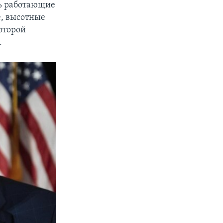
ть работающие
е, высотные
оторой
.