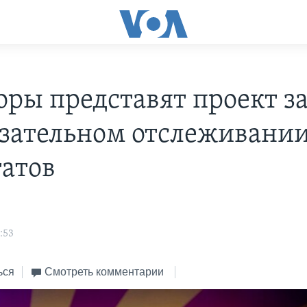
оры представят проект з
язательном отслеживани
татов
:53
ься
Смотреть комментарии