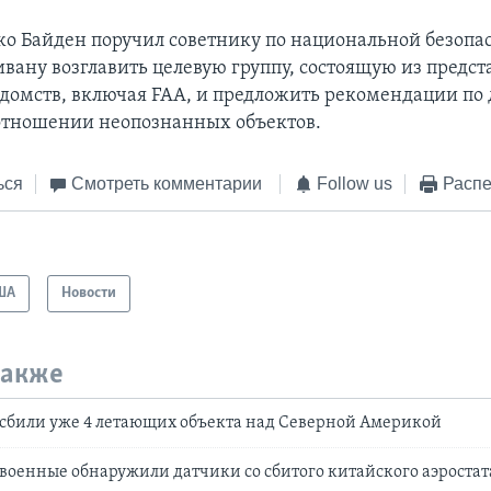
о Байден поручил советнику по национальной безопа
вану возглавить целевую группу, состоящую из предст
домств, включая FAA, и предложить рекомендации п
отношении неопознанных объектов.
ься
Смотреть комментарии
Follow us
Распе
ША
Новости
также
сбили уже 4 летающих объекта над Северной Америкой
военные обнаружили датчики со сбитого китайского аэроста