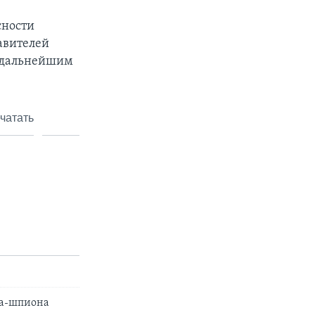
сности
авителей
о дальнейшим
чатать
та-шпиона