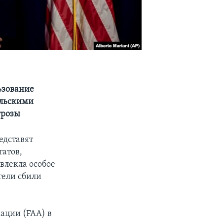
ьзование
ельскими
грозы
едставят
атов,
влекла особое
тели сбили
ации (FAA) в