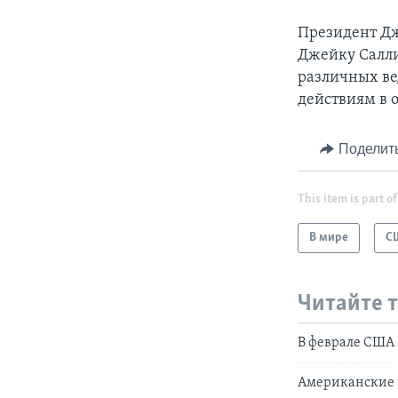
Президент Дж
Джейку Салли
различных ве
действиям в 
Поделит
This item is part of
В мире
С
Читайте 
В феврале США 
Американские 