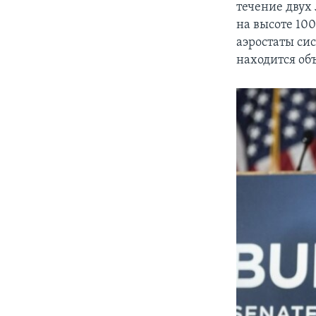
течение двух
на высоте 10
аэростаты си
находится об