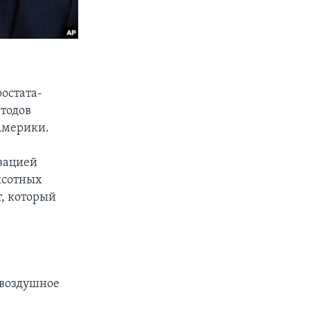
ростата-
тодов
Америки.
зацией
ысотных
т, который
 воздушное