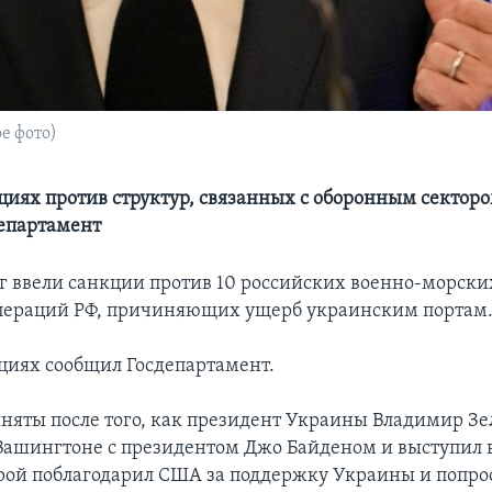
е фото)
циях против структур, связанных с оборонным секторо
епартамент
г ввели санкции против 10 российских военно-морских
пераций РФ, причиняющих ущерб украинским портам
циях сообщил Госдепартамент.
няты после того, как президент Украины Владимир З
 Вашингтоне с президентом Джо Байденом и выступил в
орой поблагодарил США за поддержку Украины и попро