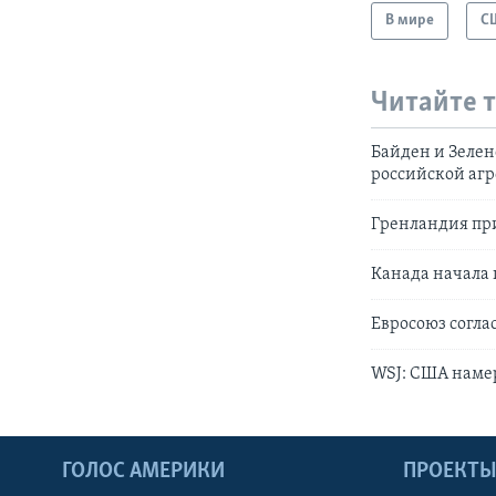
В мире
С
Читайте 
Байден и Зелен
российской аг
Гренландия при
Канада начала 
Евросоюз согла
WSJ: США наме
ГОЛОС АМЕРИКИ
ПРОЕКТ