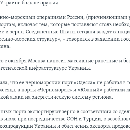
 Украине больше оружия.
оенно-морскими операциями России, (причиняющими 
ортам, включая тем, которые поставляют столь необх
ие и зерно, Соединенные Штаты сегодня вводят санкц
оенно-морских структур», – говорится в заявлении гос
ена.
о с октября Москва наносит массивные ракетные и б
ргетической инфраструктуре Украины.
ла, что ее черноморский порт «Одесса» не работал в т
 месяца, а порты «Черноморск» и «Южный» работали 
ской атаки на энергетическую систему региона.
нных порта экспортируют зерно в соответствии со сдел
в июле при посредничестве ООН и Турции, о возобно
ьхозпродукции Украины и облегчения экспорта продов