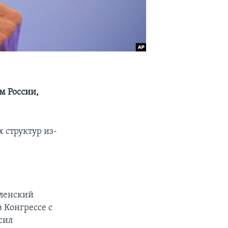
м России,
 структур из-
.
еленский
 Конгрессе с
сил