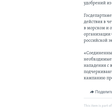
удобрений из
Госдепартаме
действия в че
в морском и 
организации 
российской э
«Соединенны
необходимые 
нападения с 
подчеркивают
кампанию про
Поделит
This item is part of