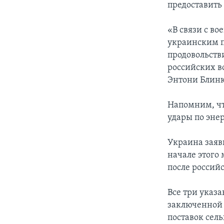
предоставить
«В связи с в
украинским п
продовольств
российских в
Энтони Блинк
Напомним, чт
удары по эне
Украина заяви
начале этого
после россий
Все три указа
заключенной 
поставок сел