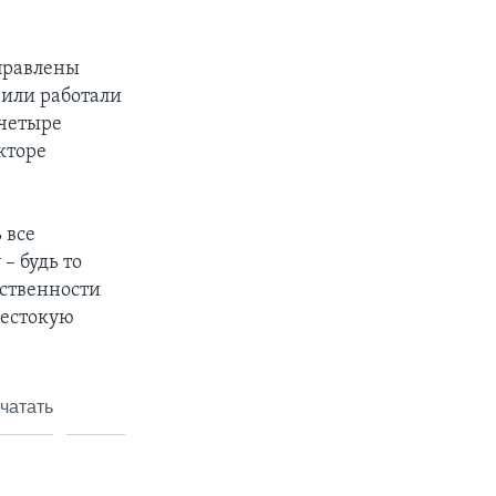
аправлены
 или работали
 четыре
кторе
 все
– будь то
тственности
жестокую
чатать