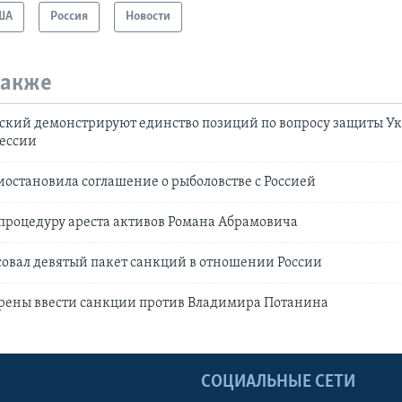
ША
Россия
Новости
также
ский демонстрируют единство позиций по вопросу защиты У
рессии
остановила соглашение о рыболовстве с Россией
процедуру ареста активов Романа Абрамовича
совал девятый пакет санкций в отношении России
рены ввести санкции против Владимира Потанина
Ы
СОЦИАЛЬНЫЕ СЕТИ