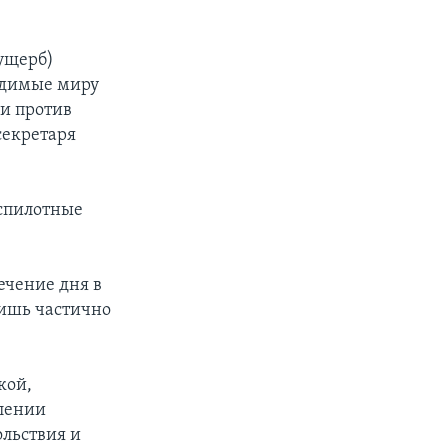
ущерб)
одимые миру
ии против
секретаря
еспилотные
ечение дня в
лишь частично
кой,
влении
ольствия и