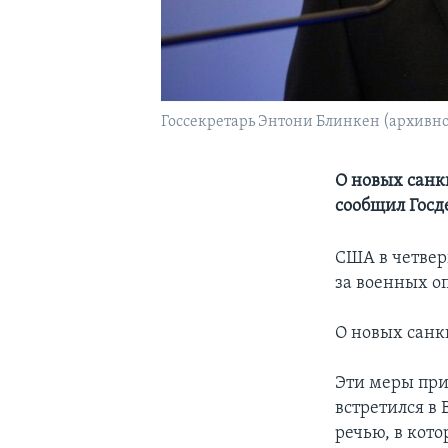
Госсекретарь Энтони Блинкен (архивно
О новых санк
сообщил Госд
США в четвер
за военных о
О новых санк
Эти меры при
встретился в
речью, в кот