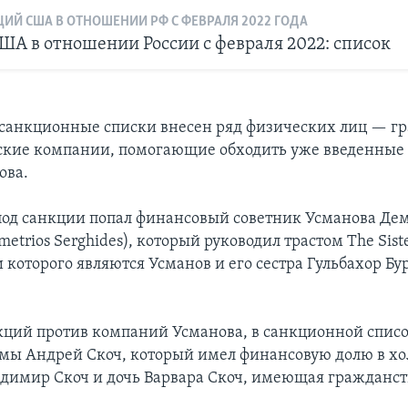
ИЙ США В ОТНОШЕНИИ РФ С ФЕВРАЛЯ 2022 ГОДА
ША в отношении России с февраля 2022: список
в санкционные списки внесен ряд физических лиц — г
ские компании, помогающие обходить уже введенные
ова.
 под санкции попал финансовый советник Усманова Де
etrios Serghides), который руководил трастом The Siste
 которого являются Усманов и его сестра Гульбахор Б
кций против компаний Усманова, в санкционной списо
умы Андрей Скоч, который имел финансовую долю в х
ладимир Скоч и дочь Варвара Скоч, имеющая гражданст