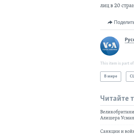
лиц в 20 стра
Поделит
Рус
This item is part of
В мире
С
Читайте 
Великобритани
Алишера Усман
Санкции и войн