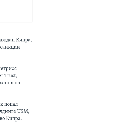
раждан Кипра,
 санкции
метриос
r Trust,
урхановна
к попал
олдинге USM,
во Кипра.