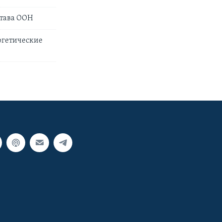
става ООН
ргетические