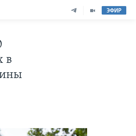
ЭФИР
0
х в
аины