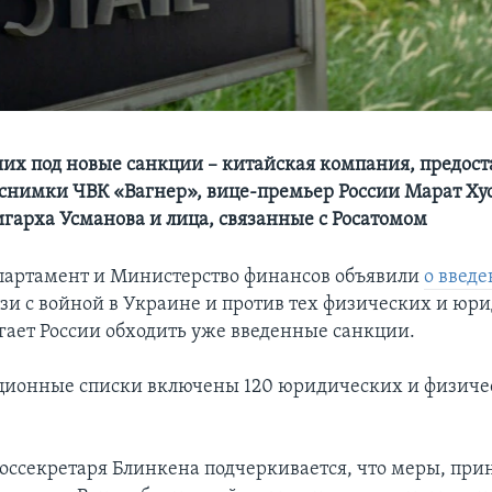
их под новые санкции – китайская компания, предос
снимки ЧВК «Вагнер», вице-премьер России Марат Ху
гарха Усманова и лица, связанные с Росатомом
епартамент и Министерство финансов объявили
о введ
язи с войной в Украине и против тех физических и юр
огает России обходить уже введенные санкции.
ционные списки включены 120 юридических и физичес
госсекретаря Блинкена подчеркивается, что меры, пр