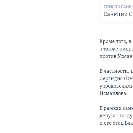
СПИСОК САНКЦ
Санкции С
Кроме того, 
а также кипр
против Усман
В частности,
Сергидис (Dem
учредителями
Исмаилова.
В рамках сан
депутат Госд
и его отец В