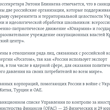
госсекретаря Энтони Блинкена отмечается, что в санк
ны две российские организации, которые поддержива
дрыву суверенитета и территориальной целостности У
и и идеологической обработки школьников: всеросси
оенно-патриотическое движение «Юнармия» и госуда
разовательное учреждение оккупационных властей 
кий центр».
ены в отношении ряда лиц, связанных с российской 
ергии «Росатом», так как «Россия использует экспорт
в, в том числе в ядерной сфере, для оказания политич
го давления на своих потребителей во всем мире».
анных корпораций, помогающих России в войне с Ук
Китая, Турции и ОАЕ.
санкционном списке Управления по контролю за ино
истерства финансов (OFAC) — 25 физических и 29 ю