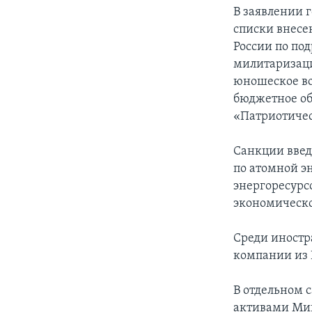
В заявлении 
списки внесе
России по по
милитаризаци
юношеское в
бюджетное об
«Патриотичес
Санкции введ
по атомной эн
энергоресурсо
экономическо
Среди иностр
компании из 
В отдельном 
активами Мин