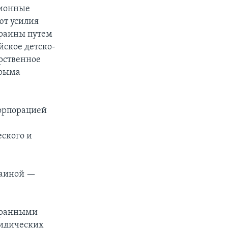
ционные
ют усилия
краины путем
йское детско-
рственное
Крыма
корпорацией
еского и
раиной —
странными
ридических