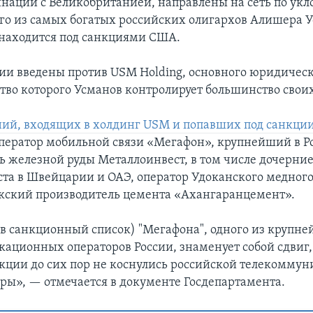
нации с Великобританией, направлены на сеть по укл
го из самых богатых российских олигархов Алишера У
находится под санкциями США.
ции введены против USM Holding, основного юридическ
ство которого Усманов контролирует большинство свои
ий, входящих в холдинг USM и попавших под санкци
ператор мобильной связи «Мегафон», крупнейший в Р
ь железной руды Металлоинвест, в том числе дочерни
та в Швейцарии и ОАЭ, оператор Удоканского медного
екский производитель цемента «Ахангаранцемент».
в санкционный список) "Мегафона", одного из крупн
ационных операторов России, знаменует собой сдвиг,
кции до сих пор не коснулись российской телекомму
ры», — отмечается в документе Госдепартамента.