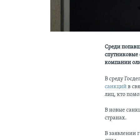
Среди попавш
спутниковые 
компании оли
В среду Госд
санкций
в св
лиц, кто пом
В новые санк
странах.
В заявлении 