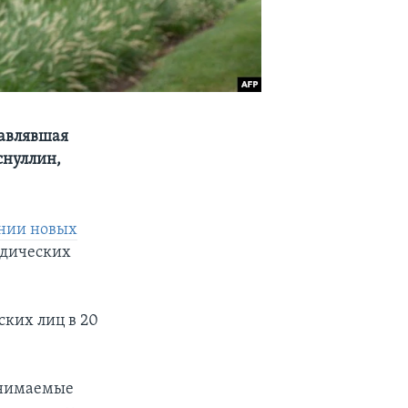
тавлявшая
снуллин,
ении новых
идических
ких лиц в 20
инимаемые