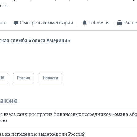
нах.
ься
Смотреть комментарии
Follow us
Распе
ская служба «Голоса Америки»
ША
Россия
Новости
также
я ввела санкции против финансовых посредников Романа Аб
ова
а на истощение: выдержит ли Россия?