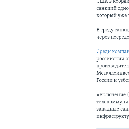
США в коорди
санкций одно
который уже 
В среду санк
через посред
Среди компан
российский о
производител
Металлоинвес
России и узб
«Включение (
телекоммуник
западные сан
инфраструкту