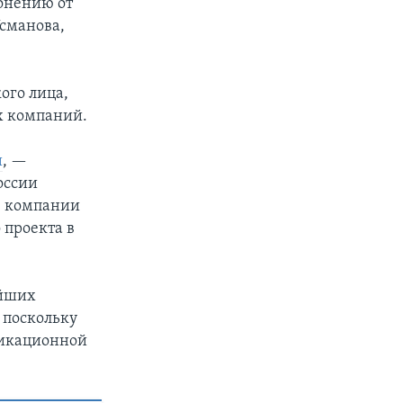
онению от
сманова,
ого лица,
х компаний.
и
, —
оссии
е компании
 проекта в
ейших
 поскольку
никационной