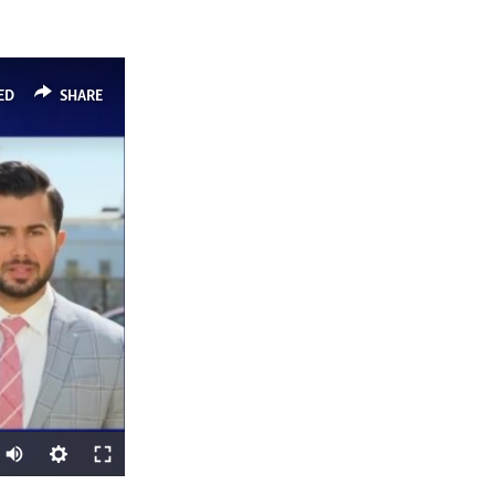
ED
SHARE