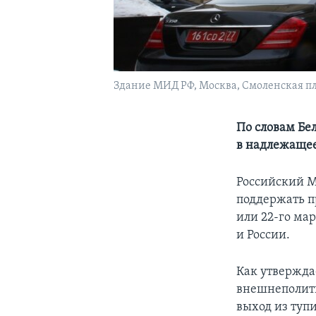
Здание МИД РФ, Москва, Смоленская пл
По словам Бе
в надлежаще
Российский М
поддержать п
или 22-го ма
и России.
Как утвержда
внешнеполити
выход из туп