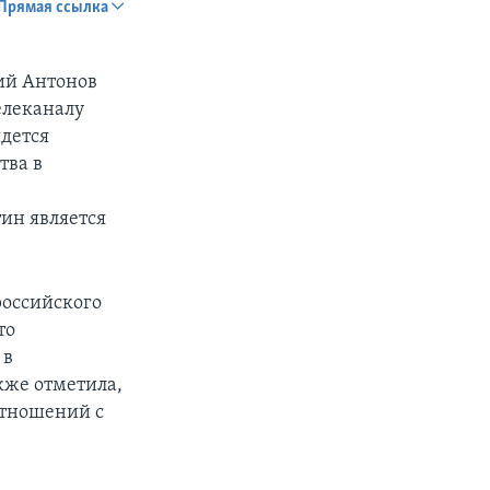
Прямая ссылка
SHARE
ий Антонов
елеканалу
дется
тва в
тин является
px
width
российского
то
 в
кже отметила,
отношений с