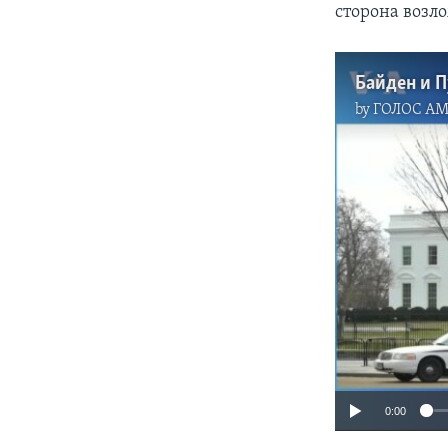
сторона возл
Байден и П
by
ГОЛОС А
0:00