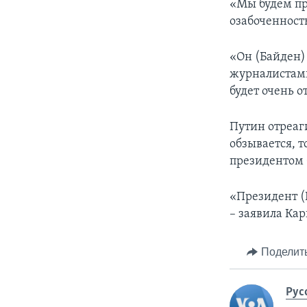
«Мы будем пр
озабоченность
«Он (Байден) 
журналистами
будет очень 
Путин отреаг
обзывается, т
президентом 
«Президент (
– заявила Ка
Поделит
Рус