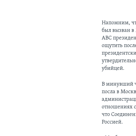
Напомним, чт
был вызван в 
ABC президен
ощутить посл
президентски
утвердительно
убийцей.
В минувший ч
посла в Москв
администраци
отношениях с
что Соединен
Россией.