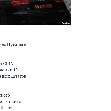
нтом Путиным
за США
дении 19-го
енных Штатов
ского
ости найти
ийская