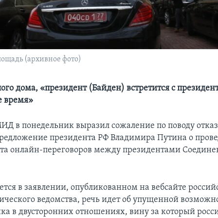
ощадь (архивное фото)
лого дома, «президент (Байден) встретится с президе
е время»
ИД в понедельник выразил сожаление по поводу отка
редложение президента РФ Владимира Путина о прове
рта онлайн-переговоров между президентами Соедин
ется в заявлении, опубликованном на вебсайте россий
ческого ведомства, речь идет об упущенной возможн
ика в двусторонних отношениях, вину за который росс