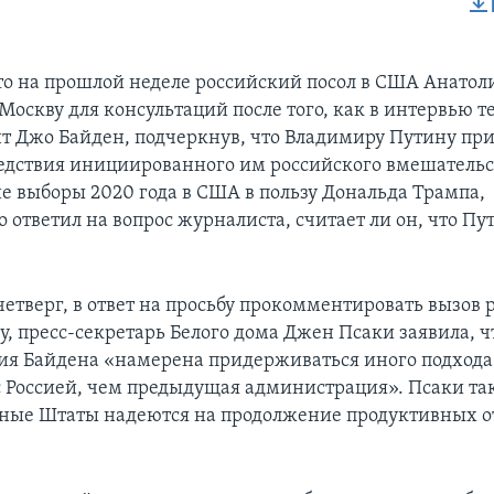
EMBED
о на прошлой неделе российский посол в США Анатол
Москву для консультаций после того, как в интервью т
т Джо Байден, подчеркнув, что Владимиру Путину при
едствия инициированного им российского вмешательс
е выборы 2020 года в США в пользу Дональда Трампа,
 ответил на вопрос журналиста, считает ли он, что Пу
етверг, в ответ на просьбу прокомментировать вызов 
у, пресс-секретарь Белого дома Джен Псаки заявила, ч
я Байдена «намерена придерживаться иного подхода
 Россией, чем предыдущая администрация». Псаки та
ные Штаты надеются на продолжение продуктивных 