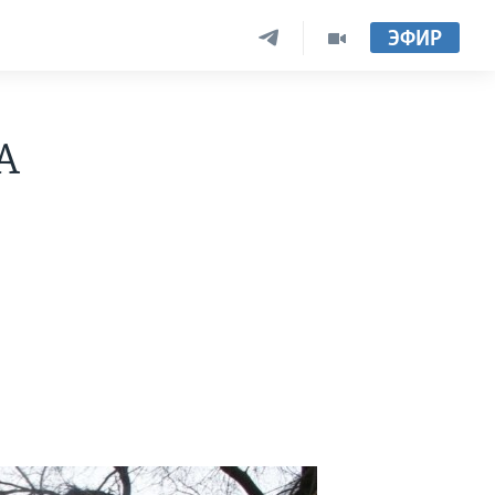
ЭФИР
А