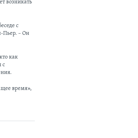
ет возникать
беседе с
-Пьер. – Он
кто как
 с
ения.
ащее время»,