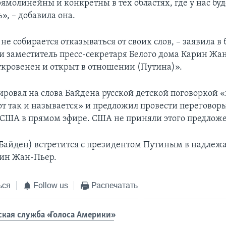
ямолинейны и конкретны в тех областях, где у нас буд
», – добавила она.
не собирается отказываться от своих слов, – заявила в 
 заместитель пресс-секретаря Белого дома Карин Жан
откровенен и открыт в отношении (Путина)».
ировал на слова Байдена русской детской поговоркой «
от так и называется» и предложил провести переговоры
США в прямом эфире. США не приняли этого предлож
Байден) встретится с президентом Путиным в надлеж
рин Жан-Пьер.
ься
Follow us
Распечатать
ская служба «Голоса Америки»