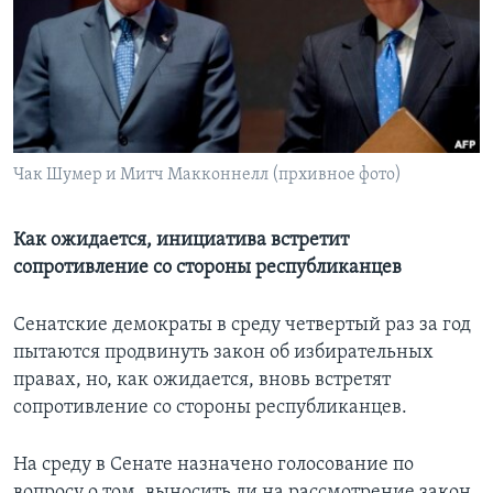
Learning English
СОЦИАЛЬНЫЕ СЕТИ
Чак Шумер и Митч Макконнелл (прхивное фото)
Языки
Как ожидается, инициатива встретит
сопротивление со стороны республиканцев
Сенатские демократы в среду четвертый раз за год
пытаются продвинуть закон об избирательных
правах, но, как ожидается, вновь встретят
сопротивление со стороны республиканцев.
На среду в Сенате назначено голосование по
вопросу о том, выносить ли на рассмотрение закон