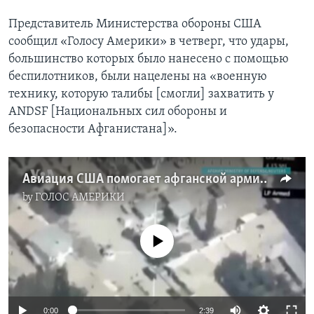
Представитель Министерства обороны США
сообщил «Голосу Америки» в четверг, что удары,
большинство которых было нанесено с помощью
беспилотников, были нацелены на «военную
технику, которую талибы [смогли] захватить у
ANDSF [Национальных сил обороны и
безопасности Афганистана]».
Авиация США помогает афганской армии, нанося удары по талибам
by
ГОЛОС АМЕРИКИ
No media source currently available
0:00
2:39