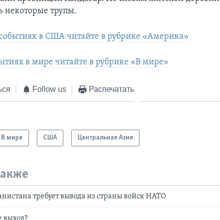
ь некоторые трупы.
событиях в США читайте в рубрике «Америка»
бытиях в мире читайте в рубрике «В мире»
ься
Follow us
Распечатать
В мире
США
Центральная Азия
также
нистана требует вывода из страны войск НАТО
е выход?