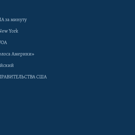
А за минуту
New York
VOA
олоса Америки»
ийский
ПРАВИТЕЛЬСТВА США