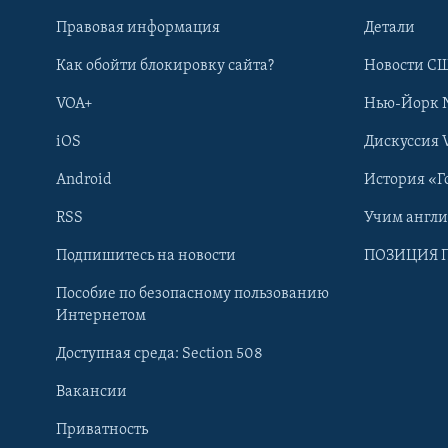
Правовая информация
Детали
Как обойти блокировку сайта?
Новости СШ
VOA+
Нью-Йорк 
iOS
Дискуссия 
Android
История «Г
RSS
Учим англ
Learning English
Подпишитесь на новости
ПОЗИЦИЯ 
Пособие по безопасному пользованию
СОЦИАЛЬНЫЕ СЕТИ
Интернетом
Доступная среда: Section 508
Вакансии
Приватность
Языки