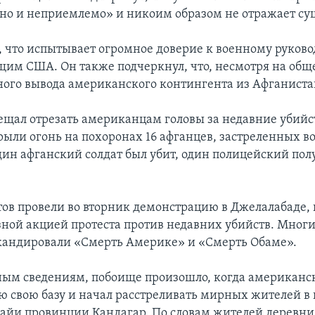
но и неприемлемо» и никоим образом не отражает с
, что испытывает огромное доверие к военному руково
им США. Он также подчеркнул, что, несмотря на об
ного вывода американского контингента из Афганистан
ещал отрезать американцам головы за недавние убийс
рыли огонь на похоронах 16 афганцев, застреленных во
дин афганский солдат был убит, один полицейский пол
тов провели во вторник демонстрацию в Джелалабаде, 
зной акцией протеста против недавних убийств. Многи
кандировали «Смерть Америке» и «Смерть Обаме».
ым сведениям, побоище произошло, когда американс
ю свою базу и начал расстреливать мирных жителей в 
айи провинции Кандагар. По словам жителей деревни