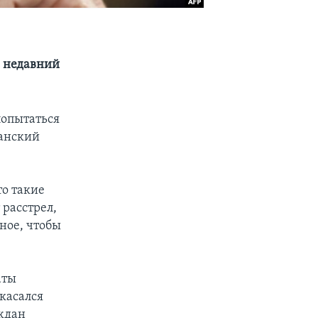
а недавний
попытаться
канский
то такие
 расстрел,
ное, чтобы
аты
касался
ждан