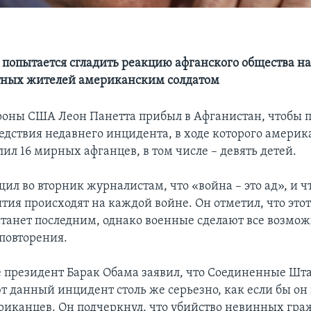
 попытается сгладить реакцию афганского общества н
тных жителей американским солдатом
оны США Леон Панетта прибыл в Афганистан, чтобы 
ледствия недавнего инцидента, в ходе которого амери
лил 16 мирных афганцев, в том числе – девять детей.
ил во вторник журналистам, что «война – это ад», и ч
ия происходят на каждой войне. Он отметил, что этот
 станет последним, однако военные сделают все возмож
 повторения.
 президент Барак Обама заявил, что Соединенные Шт
 данный инцидент столь же серьезно, как если бы он 
риканцев. Он подчеркнул, что убийство невинных гра