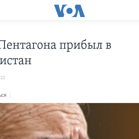
 Пентагона прибыл в
истан
:22
ься