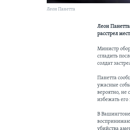
Леон Панетта
Леон Панетта
расстрел мес
Министр обор
сгладить пос
солдат застре
Панетта сообщ
ужасные событ
вероятно, не
избежать его
В Вашингтоне
воспринимают
убийства аме