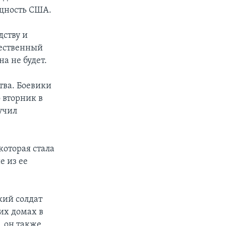
ущность США.
дству и
щественный
а не будет.
тва. Боевики
 вторник в
учил
которая стала
е из ее
кий солдат
их домах в
, он также