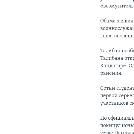
«возмутитель
Обама заявил
военнослужащ
гнев, поспеш
Талибан пооб
Талибана отк
Кандагаре. О
ранения.
Сотни студен
первой серье
участников с
По официальн
покинул ночь
уезде Панджв