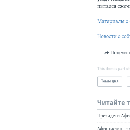
пытался сжеч
Материалы о 
Новости о со
Поделит
This item is part of
Темы дня
Читайте 
Президент Афга
Афганистан: гд