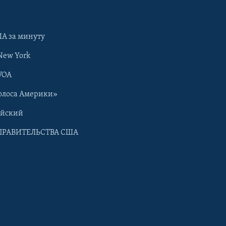
А за минуту
New York
VOA
олоса Америки»
ийский
ПРАВИТЕЛЬСТВА США