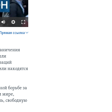
Прямая ссылка
SHARE
раничения
ыли
изаций
ли находятся
px
width
ной борьбе за
м мире,
нь, свободную