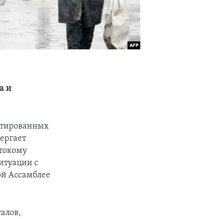
а и
антированных
ергает
токому
итуации с
ой Ассамблее
алов,