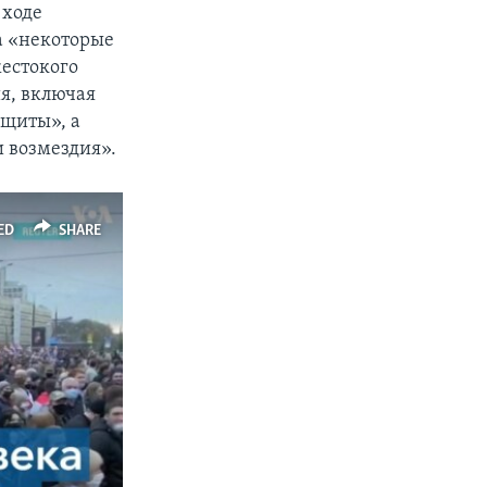
 ходе
а «некоторые
естокого
я, включая
ащиты», а
и возмездия».
ED
SHARE