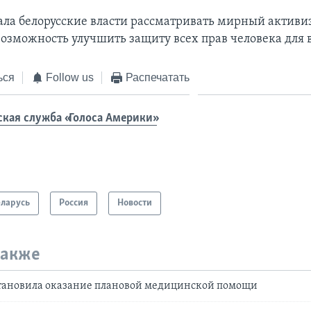
ла белорусские власти рассматривать мирный активи
 возможность улучшить защиту всех прав человека для 
ься
Follow us
Распечатать
ская служба «Голоса Америки»
еларусь
Россия
Новости
также
становила оказание плановой медицинской помощи