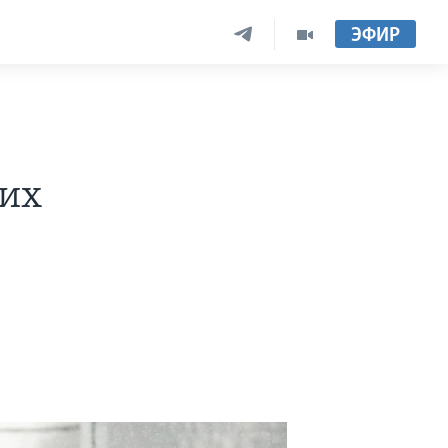
ЭФИР
гих