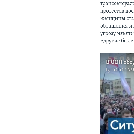
транссексуало
протестов по
женщины стал
обращения и 
угрозу изъят
«другие были
by
ГОЛОС А