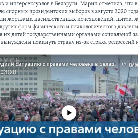
в и интерсексуалов в Беларуси, Марин отметила, что в
сле спорных президентских выборов в августе 2020 год
и жертвами насильственных исчезновений, пыток, ж
других форм физического и психологического давлени
ия их детей государственными органами социальной з
 вынуждены покинуть страну из-за страха репрессий 
В ООН обсудили ситуацию с правами человека в Беларуси
EMB
МЕРИКИ
No media source currently available