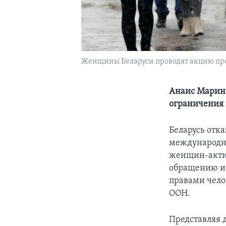
Женщины Беларуси проводят акцию проте
Анаис Марин 
ограничения 
Беларусь отк
международны
женщин-акти
обращению и 
правами чело
ООН.
Представляя 