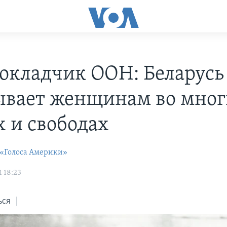
окладчик ООН: Беларусь
ывает женщинам во мно
х и свободах
 «Голоса Америки»
 18:23
ься