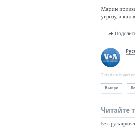
Марин призва
угрозу, а как
Поделит
Рус
This item is part of
В мире
Б
Читайте 
Беларусь прио