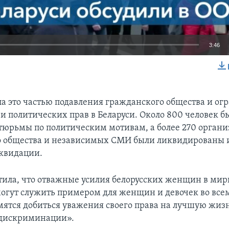
3:46
EMBED
а это частью подавления гражданского общества и ог
и политических прав в Беларуси. Около 800 человек б
тюрьмы по политическим мотивам, а более 270 орган
 общества и независимых СМИ были ликвидированы и
иквидации.
тила, что отважные усилия белорусских женщин в мир
могут служить примером для женщин и девочек во все
мятся добиться уважения своего права на лучшую жиз
 дискриминации».