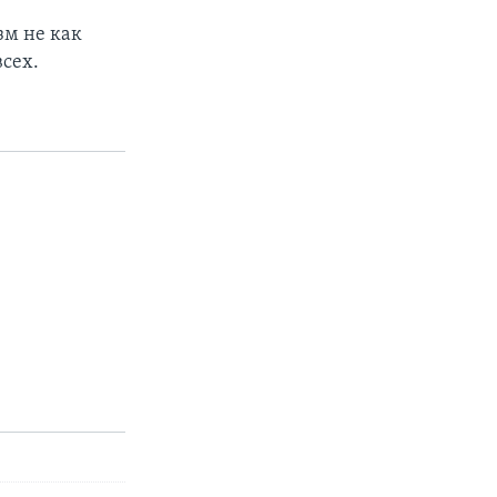
зм не как
всех.