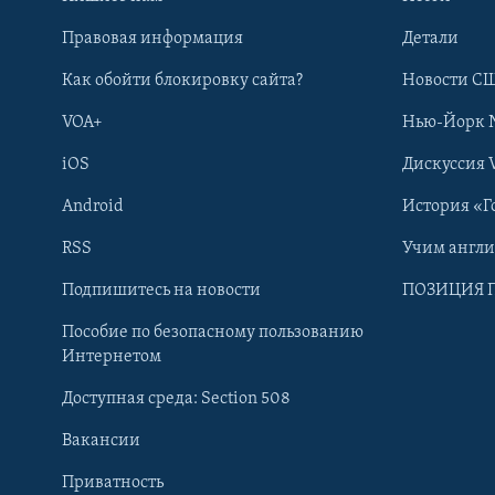
Правовая информация
Детали
Как обойти блокировку сайта?
Новости СШ
VOA+
Нью-Йорк 
iOS
Дискуссия 
Android
История «Г
RSS
Учим англ
Learning English
Подпишитесь на новости
ПОЗИЦИЯ 
Пособие по безопасному пользованию
СОЦИАЛЬНЫЕ СЕТИ
Интернетом
Доступная среда: Section 508
Вакансии
Приватность
Языки