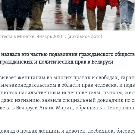
ста в Минске. Январь 2021 г. (архивное фото)
назвала это частью подавления гражданского обществ
гражданских и политических прав в Беларуси
азывает женщинам во многих правах и свободах, гар
м законодательством в области прав человека, и подв
висток насильственным исчезновениям, пыткам, жес
даже изгнанию, заявила специальный докладчик по с
века в Беларуси Анаис Марин, обращаясь к Генеральн
доклад о правах женщин и девочек, лесбиянок, бисексу