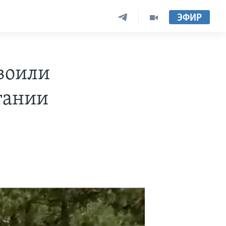
ЭФИР
воили
тании