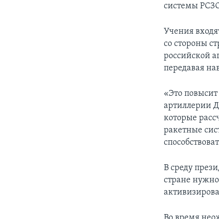
системы РСЗО
Учения входя
со стороны с
российской а
передавая на
«Это повысит
артиллерии Д
которые расс
ракетные сис
способствова
В среду през
стране нужно
активизирова
Во время нео