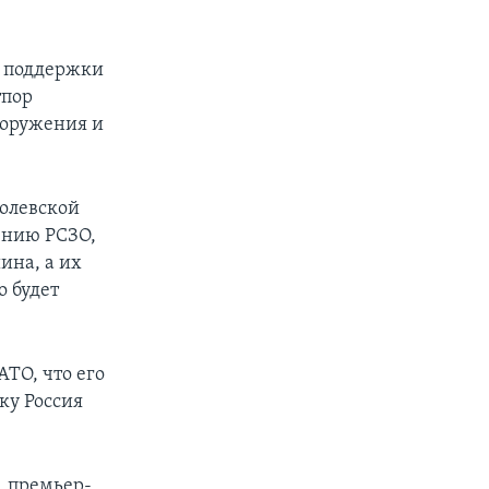
й поддержки
тпор
ооружения и
ролевской
ению РСЗО,
ина, а их
о будет
ТО, что его
ку Россия
, премьер-