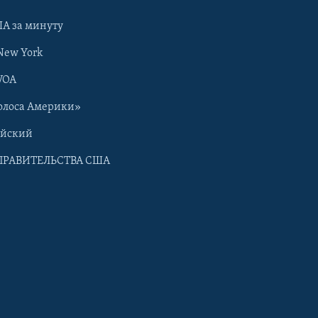
А за минуту
New York
VOA
олоса Америки»
ийский
ПРАВИТЕЛЬСТВА США