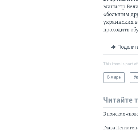
министр Вели
«большим дру
украинских в
проходить обу
Поделит
This item is part of
В мире
У
Читайте 
В поисках «пов
Глава Пентагон