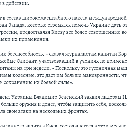
 в действии.
т в состав широкомасштабного пакета международно
тран Запада, которые стремятся помочь Украине дать о
грессии, предоставляя Киеву все более совершенные в
выки их применения.
 их боеспособность, – сказал журналистам капитан Ко
жеймс Олифант, участвовавший в учениях по примен
читаны на три недели. - Поскольку это гусеничная маш
темы колесные, это даст им больше маневренности, чт
ть сохранению их боевой силы».
идент Украины Владимир Зеленский заявил лидерам НА
 больше оружия и денег, чтобы защитить себя, посколь
ла свои атаки на нескольких фронтах.
жиданного визита в Киев, состоявшегося в этом месяце