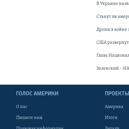
В Украине назв
Станут ли аме
Дроны в войне 
США развернут 
Глава Национал
Зеленский – НА
ГОЛОС АМЕРИКИ
ПРОЕКТ
О нас
Америка
Пишите нам
Итоги
Правовая информация
Детали