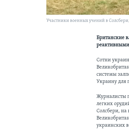
Участники военных учений в Солсбери,
Британские в
реактивными 
Сотни украин
Великобритан
системы залпо
Украину для 
Журналисты п
легких оруди
Солсбери, на
Великобритан
украинских в