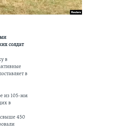
ыми
ких солдат
у в
активные
поставляет в
е из 105-мм
щих в
 свыше 450
ровали