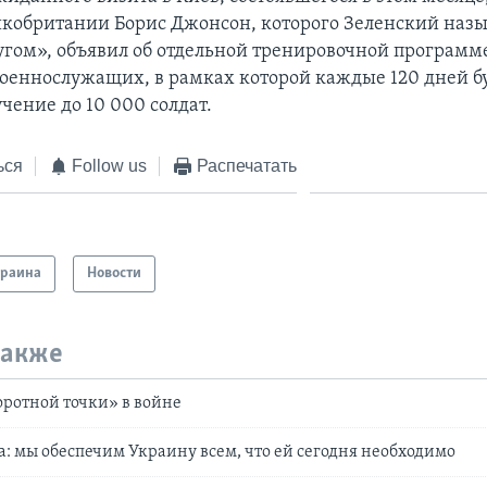
кобритании Борис Джонсон, которого Зеленский назы
гом», объявил об отдельной тренировочной программ
оеннослужащих, в рамках которой каждые 120 дней б
чение до 10 000 солдат.
ься
Follow us
Распечатать
краина
Новости
также
оротной точки» в войне
а: мы обеспечим Украину всем, что ей сегодня необходимо