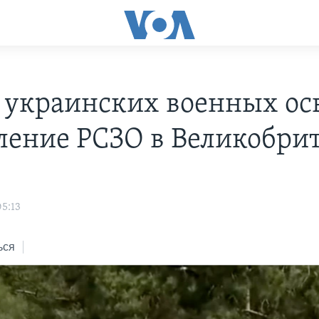
 украинских военных ос
ление РСЗО в Великобри
5:13
ься