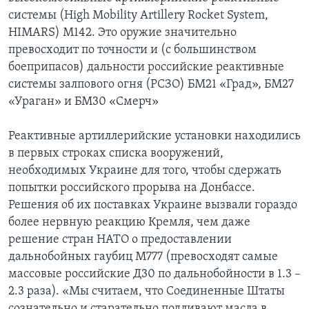
системы (High Mobility Artillery Rocket System,
HIMARS) M142. Это оружие значительно
превосходит по точности и (с большинством
боеприпасов) дальности российские реактивные
системы залпового огня (РСЗО) БМ21 «Град», БМ27
«Ураган» и БМ30 «Смерч»
Реактивные артиллерийские установки находились
в первых строках списка вооружений,
необходимых Украине для того, чтобы сдержать
попытки российского прорыва на Донбассе.
Решения об их поставках Украине вызвали гораздо
более нервную реакцию Кремля, чем даже
решение стран НАТО о предоставлении
дальнобойных гаубиц М777 (превосходят самые
массовые российские Д30 по дальнобойности в 1.3 –
2.3 раза). «Мы считаем, что Соединенные Штаты
сознательно и старательно подливают масла в