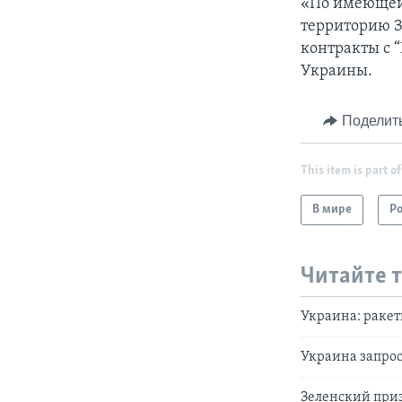
«По имеющейс
территорию З
контракты с 
Украины.
Поделит
This item is part of
В мире
Р
Читайте 
Украина: ракет
Украина запрос
Зеленский при