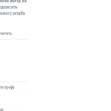
или въезд на
одписать
льного штаба
чатать
тастрофу
ов