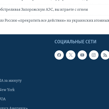
обстреливая Запорожскую АЭС, вы играете с огнем
о Россию «прекратить все действия» на украинских атомных
Ы
СОЦИАЛЬНЫЕ СЕТИ
А за минуту
New York
VOA
олоса Америки»