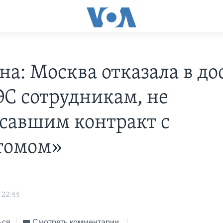
на: Москва отказала в до
ЭС сотрудникам, не
савшим контракт с
томом»
 22:44
ься
Смотреть комментарии