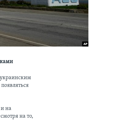
иками
а украинским
 появляться
 и на
мотря на то,