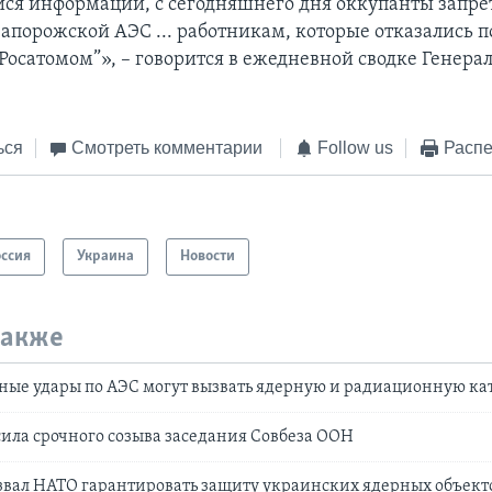
я информации, с сегодняшнего дня оккупанты запрет
апорожской АЭС ... работникам, которые отказались п
“Росатомом”», – говорится в ежедневной сводке Генера
ься
Смотреть комментарии
Follow us
Распе
оссия
Украина
Новости
также
ные удары по АЭС могут вызвать ядерную и радиационную ка
ила срочного созыва заседания Совбеза ООН
звал НАТО гарантировать защиту украинских ядерных объект