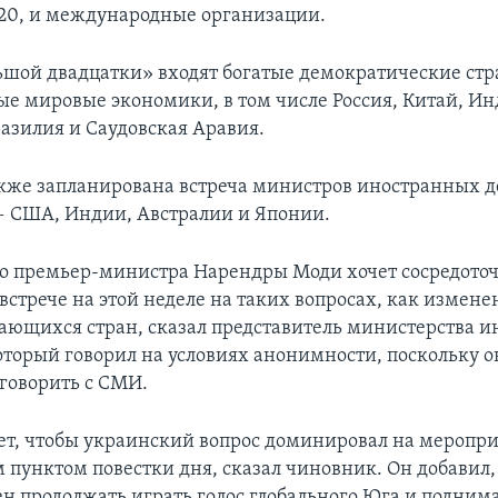
20, и международные организации.
льшой двадцатки» входят богатые демократические стр
ые мировые экономики, в том числе Россия, Китай, Ин
разилия и Саудовская Аравия.
акже запланирована встреча министров иностранных д
 США, Индии, Австралии и Японии.
о премьер-министра Нарендры Моди хочет сосредото
встрече на этой неделе на таких вопросах, как измен
вающихся стран, сказал представитель министерства 
оторый говорил на условиях анонимности, поскольку о
говорить с СМИ.
ет, чтобы украинский вопрос доминировал на меропри
м пунктом повестки дня, сказал чиновник. Он добавил,
н продолжать играть голос глобального Юга и поднима