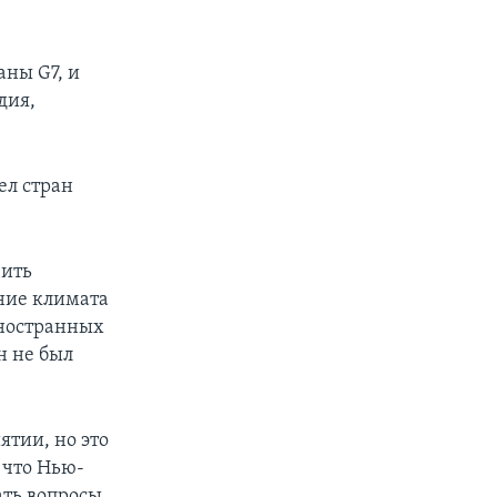
аны G7, и
дия,
ел стран
чить
ение климата
иностранных
н не был
ятии, но это
 что Нью-
ть вопросы,