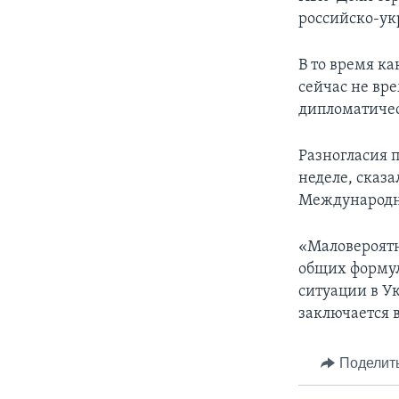
российско-ук
В то время к
сейчас не вр
дипломатичес
Разногласия п
неделе, сказ
Международн
«Маловероятн
общих форму
ситуации в У
заключается 
Поделит