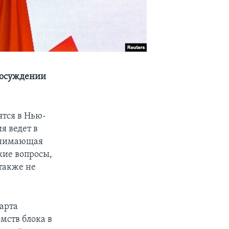
в осуждении
тся в Нью-
я ведет в
инимающая
кие вопросы,
также не
марта
мств блока в