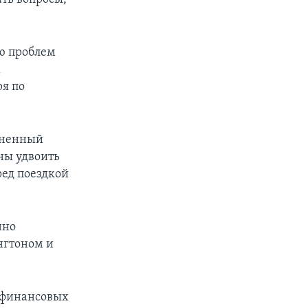
ю проблем
х
я по
иненный
аны удвоить
ред поездкой
нно
нгтоном и
в финансовых