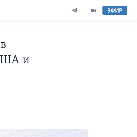
ЭФИР
 в
США и