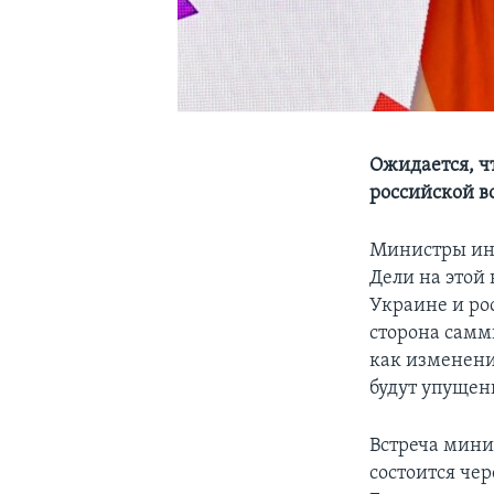
Ожидается, ч
российской в
Министры ино
Дели на этой
Украине и р
сторона самми
как изменени
будут упущен
Встреча минис
состоится чер