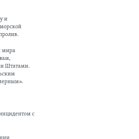
у и
 морской
пролив.
и мира
вам,
и Штатами.
льским
змерным».
 инцидентом с
ении