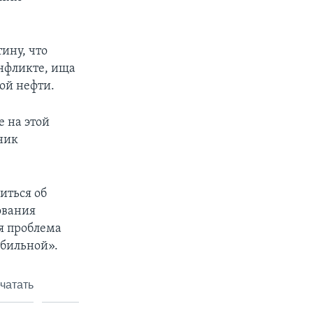
ину, что
онфликте, ища
ой нефти.
е на этой
ник
иться об
ования
ая проблема
абильной».
чатать