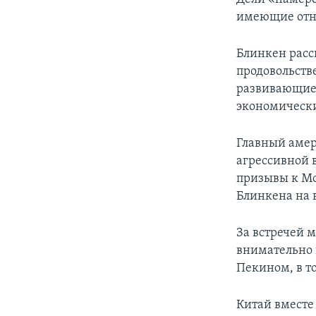
имеющие отн
Блинкен рас
продовольств
развивающиес
экономически
Главный аме
агрессивной в
призывы к Мо
Блинкена на в
За встречей 
внимательно 
Пекином, в т
Китай вместе