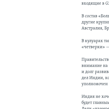
входящие в G
В состав «Бо
другие крупн
Австралия, Б
В кулуарах т
«четверки» —
Правительств
внимание на 
и долг разви
дел Индии, к
уполномочен 
Индия не хоч
будет главны
Дели «намере