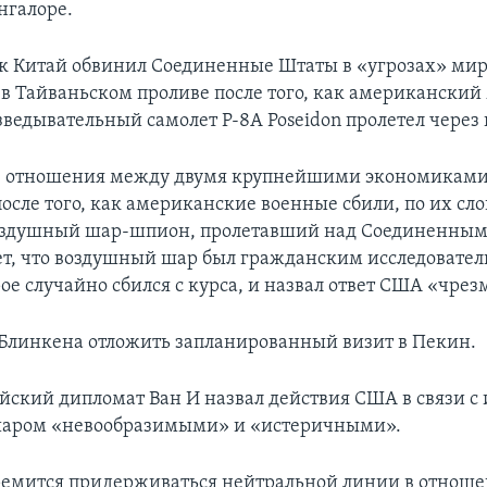
нгалоре.
к Китай обвинил Соединенные Штаты в «угрозах» мир
 в Тайваньском проливе после того, как американский
зведывательный самолет P-8A Poseidon пролетел через 
це отношения между двумя крупнейшими экономикам
осле того, как американские военные сбили, по их сло
оздушный шар-шпион, пролетавший над Соединенным
ет, что воздушный шар был гражданским исследовате
рое случайно сбился с курса, и назвал ответ США «чре
 Блинкена отложить запланированный визит в Пекин.
йский дипломат Ван И назвал действия США в связи с
аром «невообразимыми» и «истеричными».
емится придерживаться нейтральной линии в отнош