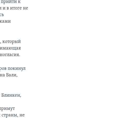
 прийти к
 и в итоге не
сь
иками
, который
инимающая
ногласия.
ров покинул
на Бали,
и Блинкен,
 примут
 страны, не