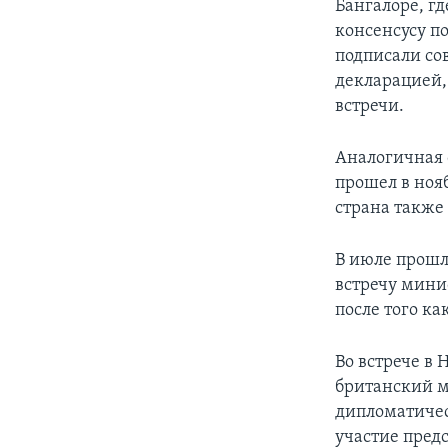
Бангалоре, г
консенсусу п
подписали со
декларацией,
встречи.
Аналогичная 
прошел в ноя
страна также
В июле прошл
встречу мини
после того к
Во встрече в
британский м
дипломатичес
участие пред