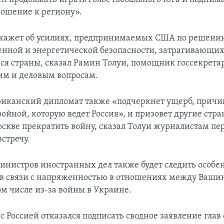
ошение к региону».
скажет об усилиях, предпринимаемых США по решени
енной и энергетической безопасности, затрагивающи
я страны, сказал Рамин Толуи, помощник госсекретар
м и деловым вопросам.
риканский дипломат также «подчеркнет ущерб, прич
ойной, которую ведет Россия», и призовет другие стр
скве прекратить войну, сказал Толуи журналистам пе
стречу.
министров иностранных дел также будет следить особе
в связи с напряженностью в отношениях между Ваши
ом числе из-за войны в Украине.
 с Россией отказался подписать сводное заявление гла