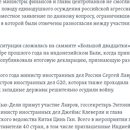
де министры финансов и главы центробанков не смогли
о поводу единодушного осуждения российской агрессии
вместное заявление по данному вопросу, ограничивши
 в которой были отмечены разногласия между участн
ситуация сложилась на саммите «Большой двадцатки»
бре прошлого года на индонезийском Бали, когда пр
 опубликовала итоговую декларацию, признающую раз
ого года министр иностранных дел России Сергей Лав
стров иностранных дел G20, которая также проходила 
ак западные державы решительно осудили войну.
 Нью-Дели примут участие Лавров, госсекретарь Энтон
инистр иностранных дел Джеймс Клеверли и глава
кого ведомства Китая Цинь Ган. Всего в мероприятии
ставители 40 стран, в том числе приглашенные Индией