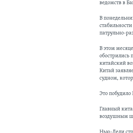
ведомств в Ба
В понедельни
стабильности
патрульно-ра
В этом меся
обострились п
китайский в
Китай заявля
судном, кото
Это побудило
Главный кита
воздушным ш
Нью-Дели стр