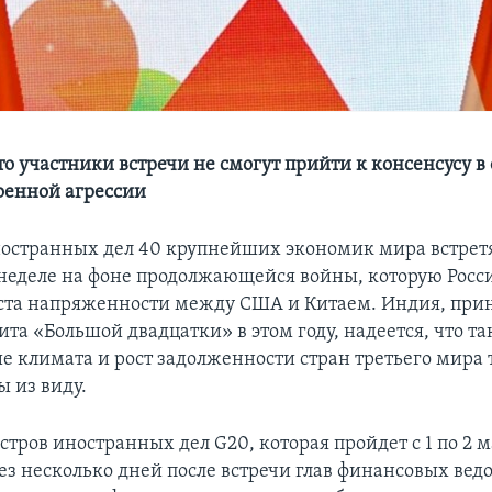
то участники встречи не смогут прийти к консенсусу 
оенной агрессии
странных дел 40 крупнейших экономик мира встретя
 неделе на фоне продолжающейся войны, которую Росси
оста напряженности между США и Китаем. Индия, пр
та «Большой двадцатки» в этом году, надеется, что та
е климата и рост задолженности стран третьего мира 
ы из виду.
тров иностранных дел G20, которая пройдет с 1 по 2 
ез несколько дней после встречи глав финансовых ведо