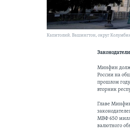
Капитолий. Вашингтон, округ Колумбия
Законодатели
Минфин долже
России на об
прошлом году
вторник респ
Главе Минфин
законодателе
МВФ 650 милл
валютного об