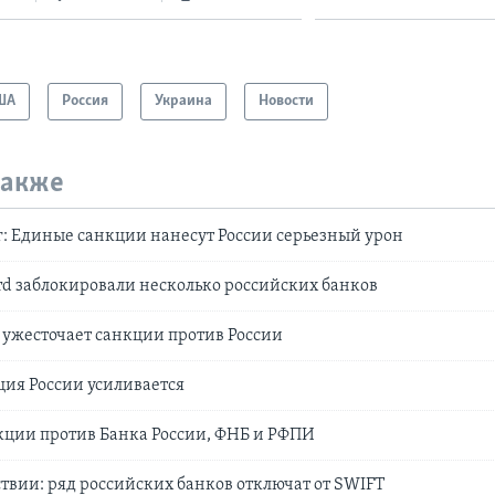
ША
Россия
Украина
Новости
также
: Единые санкции нанесут России серьезный урон
ard заблокировали несколько российских банков
ужесточает санкции против России
ия России усиливается
кции против Банка России, ФНБ и РФПИ
твии: ряд российских банков отключат от SWIFT