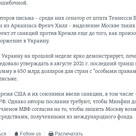
 ошибочной.
торов письма – среди них сенатор от штата Теннесси 
н из Арканзаса Френч Хилл – выделение Москве таких
фект от санкций против Кремля еще до того, как произ
торжение в Украину.
 Украину на прошлой неделе ярко демонстрирует, по
едовало утверждать в августе 2021 г. последний тран
умму в 650 млрд долларов для стран с “особыми правам
письме.
время США и их союзники ввели санкции, в том числе 
РФ. Однако авторы послания требуют, чтобы Минфин до
-членов МВФ согласия на то, чтобы лишить Москву во
 средствами, полученными из международного фонда.
ься
Follow us
Распечатать