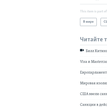
This item is part of
В мире
С
Читайте 
Билл Китинг
Visa и Masterc
Европарламент 
Мировая изоляц
США ввели сан
Санкции в дейс