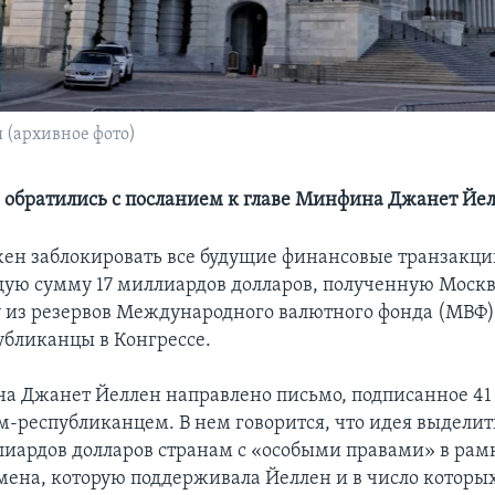
 (архивное фото)
 обратились с посланием к главе Минфина Джанет Йе
н заблокировать все будущие финансовые транзакци
щую сумму 17 миллиардов долларов, полученную Москв
 из резервов Международного валютного фонда (МВФ),
убликанцы в Конгрессе.
а Джанет Йеллен направлено письмо, подписанное 41
м-республиканцем. В нем говорится, что идея выделит
иардов долларов странам с «особыми правами» в рам
мена, которую поддерживала Йеллен и в число которы