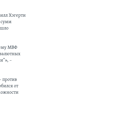
Билл Хэгерти
 сумм
ошло
чему МВФ
ш валютных
и”», –
– против
бился от
зможности