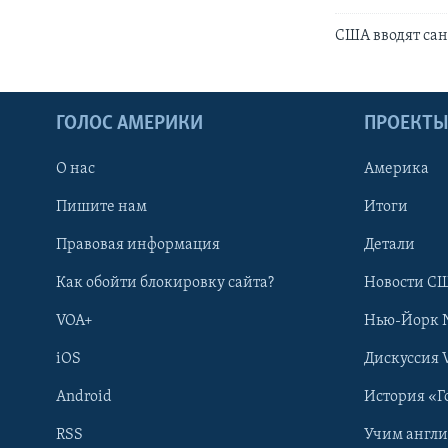
США вводят сан
ГОЛОС АМЕРИКИ
ПРОЕКТ
О нас
Америка
Пишите нам
Итоги
Правовая информация
Детали
Как обойти блокировку сайта?
Новости СШ
VOA+
Нью-Йорк 
iOS
Дискуссия 
Android
История «Г
RSS
Учим англ