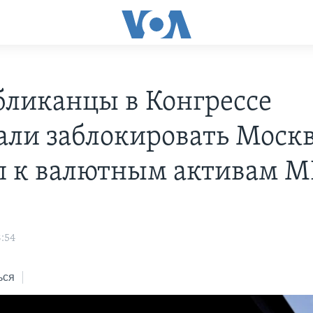
бликанцы в Конгрессе
али заблокировать Моск
п к валютным активам 
8:54
ься