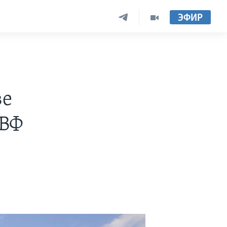
ЭФИР
ве
МВФ