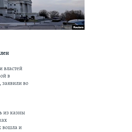
ллен
и властей
ой в
 заявили во
ь из казны
ках
х вошла и