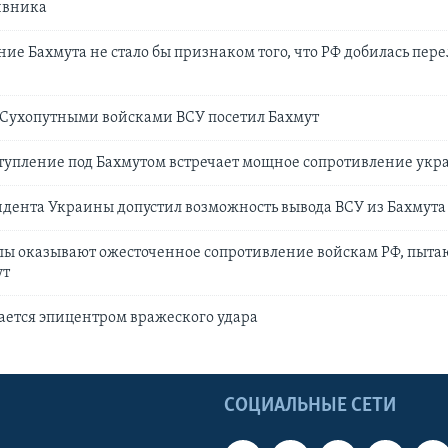
ивника
ние Бахмута не стало бы признаком того, что РФ добилась пере
ухопутными войсками ВСУ посетил Бахмут
тупление под Бахмутом встречает мощное сопротивление укр
дента Украины допустил возможность вывода ВСУ из Бахмута
лы оказывают ожесточенное сопротивление войскам РФ, пыт
ут
тается эпицентром вражеского удара
Ы
СОЦИАЛЬНЫЕ СЕТИ