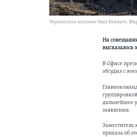
Украинские военные близ Бахмута. Март
На совещании
высказалось 
В Офисе през
обсудил с во
Главнокоман
группировкой
дальнейшее у
заявлении.
Заместитель 
приказа об о