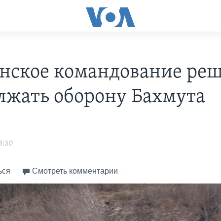
нское командование ре
лжать оборону Бахмута
3:30
ься
Смотреть комментарии