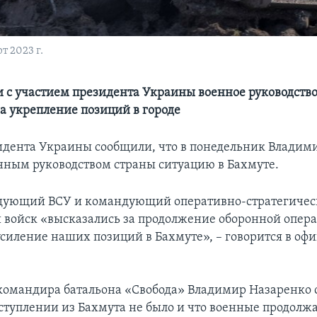
 2023 г.
 с участием президента Украины военное руководств
за укрепление позиций в городе
идента Украины сообщили, что в понедельник Владим
енным руководством страны ситуацию в Бахмуте.
дующий ВСУ и командующий оперативно-стратегичес
 войск «высказались за продолжение оборонной опер
силение наших позиций в Бахмуте», – говорится в оф
командира батальона «Свобода» Владимир Назаренко 
тступлении из Бахмута не было и что военные продолж