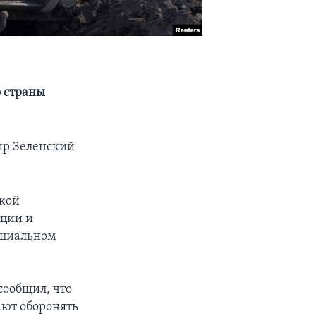
о страны
ир Зеленский
кой
ации и
ициальном
сообщил, что
ают оборонять