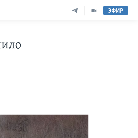
ЭФИР
шило