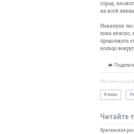
город, несмот
на всей линии
Накануне экс
пока неясно,
продолжать е
кольцо вокруг
Поделит
This item is part of
В мире
Р
Читайте 
Британская раз