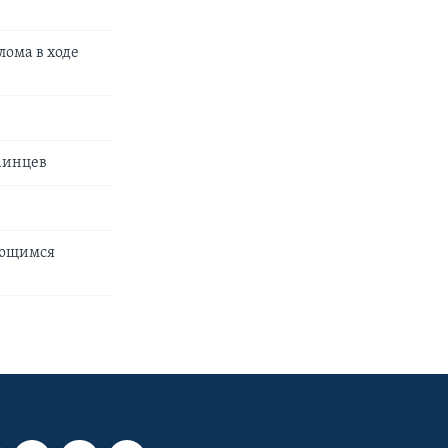
лома в ходе
аинцев
ающимся