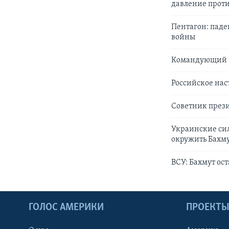
давление прот
Пентагон: паде
войны
Командующий С
Российское нас
Советник прези
Украинские си
окружить Бахм
ВСУ: Бахмут ос
ГОЛОС АМЕРИКИ
ПРОЕКТ