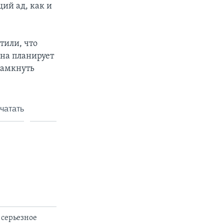
щий ад, как и
тили, что
она планирует
замкнуть
чатать
 серьезное