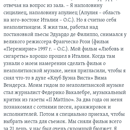
отвечая на вопрос из зала. – Я наполовину
сицилиец, наполовину апулиец (Апулия – область
на юго-востоке Италии – О.С.). Но я считаю себя
неаполитанцем. Я жил там, работал над
постановкой пьесы Эдуардо де Филиппо, снимался у
великого режиссера Франческо Рози (фильм
«Перемирие» 1997 г. – О.С.). Мой фильм «Любовь и
сигареты» хорошо прошел в Италии. Когда там
узнали о моем намерении сделать фильм о
неаполитанской музыке, меня пригласили, чтобы я
снял что-то в духе «Клуб Буэна Виста» Вима
Вендерса. Моим гидом по неаполитанской музыке
стал журналист Федерико Вакалебре, музыкальный
критик из газеты «Il Mattino». За два года он меня
познакомил с сотнями песен, аранжировок и
исполнителей. Потом я специально приехал, чтобы
выбрать места для съемок. Мы сняли фильм всего
за 21 день, у нас был очень скромный бюджет. Я