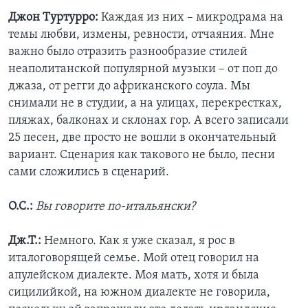
Джон Туртурро:
Каждая из них – микродрама на
темы любви, измены, ревности, отчаяния. Мне
важно было отразить разнообразие стилей
неаполитанской популярной музыки – от поп до
джаза, от регги до африканского соула. Мы
снимали не в студии, а на улицах, перекрестках,
пляжах, балконах и склонах гор. А всего записали
25 песен, две просто не вошли в окончательный
вариант. Сценария как такового не было, песни
сами сложились в сценарий.
О.С.:
Вы говорите по-итальянски?
Дж.Т.:
Немного. Как я уже сказал, я рос в
италоговорящей семье. Мой отец говорил на
апулейском диалекте. Моя мать, хотя и была
сицилийкой, на южном диалекте не говорила,