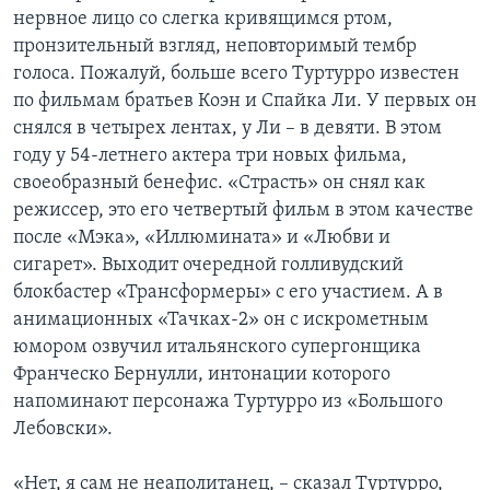
нервное лицо со слегка кривящимся ртом,
пронзительный взгляд, неповторимый тембр
голоса. Пожалуй, больше всего Туртурро известен
по фильмам братьев Коэн и Спайка Ли. У первых он
снялся в четырех лентах, у Ли – в девяти. В этом
году у 54-летнего актера три новых фильма,
своеобразный бенефис. «Страсть» он снял как
режиссер, это его четвертый фильм в этом качестве
после «Мэка», «Иллюмината» и «Любви и
сигарет». Выходит очередной голливудский
блокбастер «Трансформеры» с его участием. А в
анимационных «Тачках-2» он с искрометным
юмором озвучил итальянского супергонщика
Франческо Бернулли, интонации которого
напоминают персонажа Туртурро из «Большого
Лебовски».
«Нет, я сам не неаполитанец, – сказал Туртурро,