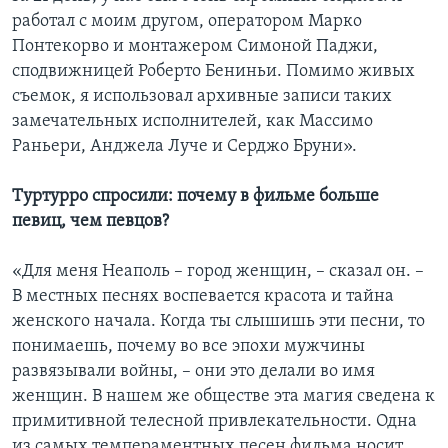
работал с моим другом, оператором Марко
Понтекорво и монтажером Симоной Паджи,
сподвижницей Роберто Бениньи. Помимо живых
съемок, я использовал архивные записи таких
замечательных исполнителей, как Массимо
Раньери, Анджела Луче и Серджо Бруни».
Туртурро спросили: почему в фильме больше
певиц, чем певцов?
«Для меня Неаполь – город женщин, – сказал он. –
В местных песнях воспевается красота и тайна
женского начала. Когда ты слышишь эти песни, то
понимаешь, почему во все эпохи мужчины
развязывали войны, – они это делали во имя
женщин. В нашем же обществе эта магия сведена к
примитивной телесной привлекательности. Одна
из самых темпераментных песен фильма носит