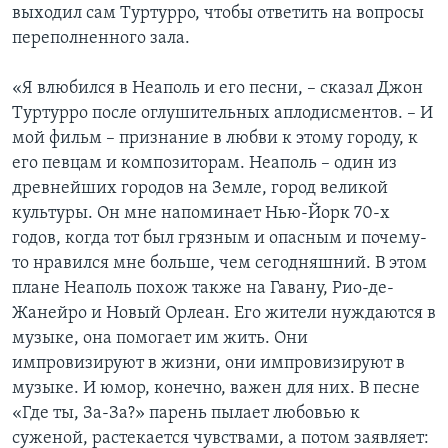
выходил сам Туртурро, чтобы ответить на вопросы
переполненного зала.
«Я влюбился в Неаполь и его песни, – сказал Джон
Туртурро после оглушительных аплодисментов. – И
мой фильм – признание в любви к этому городу, к
его певцам и композиторам. Неаполь – один из
древнейших городов на Земле, город великой
культуры. Он мне напоминает Нью-Йорк 70-х
годов, когда тот был грязным и опасным и почему-
то нравился мне больше, чем сегодняшний. В этом
плане Неаполь похож также на Гавану, Рио-де-
Жанейро и Новый Орлеан. Его жители нуждаются в
музыке, она помогает им жить. Они
импровизируют в жизни, они импровизируют в
музыке. И юмор, конечно, важен для них. В песне
«Где ты, За-За?» парень пылает любовью к
суженой, растекается чувствами, а потом заявляет: