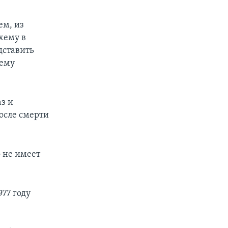
ем, из
хему в
дставить
 ему
аз и
после смерти
о не имеет
977 году