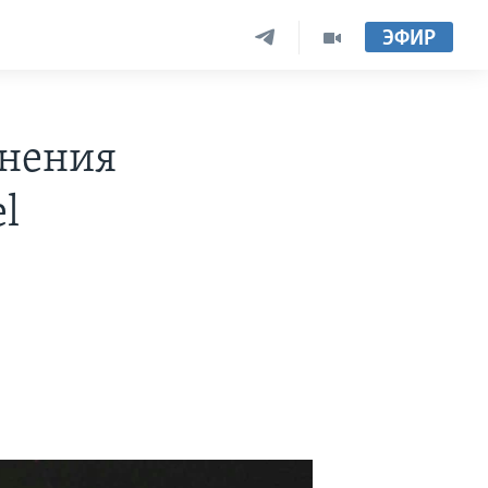
ЭФИР
инения
l