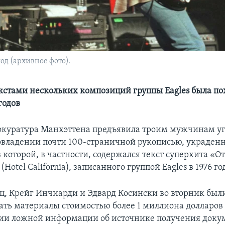
од (архивное фото).
екстами нескольких композиций группы Eagles была п
годов
окуратура Манхэттена предъявила троим мужчинам у
овладении почти 100-страничной рукописью, украденн
 которой, в частности, содержался текст суперхита «О
Hotel California), записанного группой Eagles в 1976 год
ц, Крейг Инчиарди и Эдвард Косински во вторник был
ать материалы стоимостью более 1 миллиона долларов
ии ложной информации об источнике получения доку