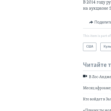
В 2014 году р
на аукционе S
Поделит
This item is part of
США
Куль
Читайте 
В Лос-Андже
Месяц афроаме
Кто войдет в За
«Почему ты мо