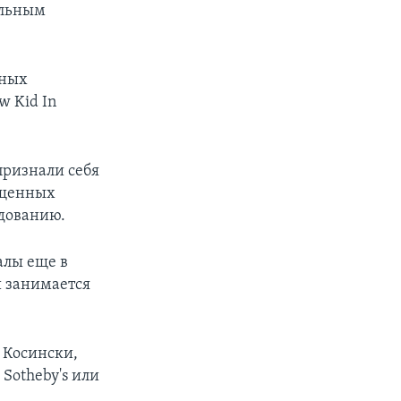
ельным
нных
w Kid In
признали себя
ищенных
едованию.
алы еще в
й занимается
 Косински,
 Sotheby's или