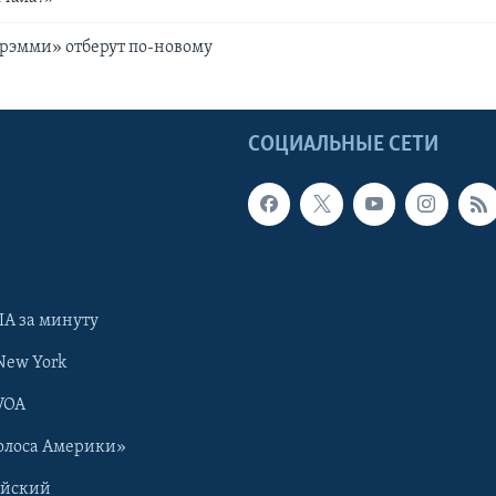
рэмми» отберут по-новому
Ы
СОЦИАЛЬНЫЕ СЕТИ
А за минуту
New York
VOA
олоса Америки»
ийский