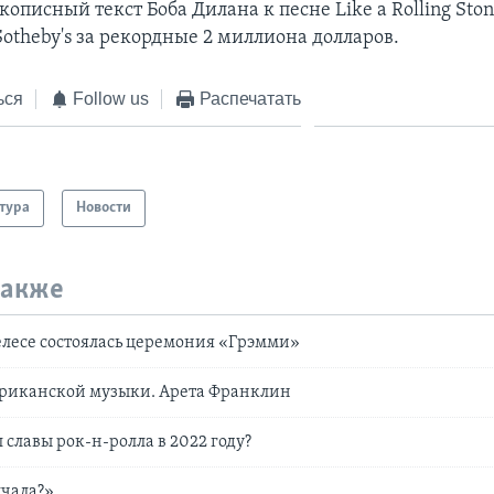
укописный текст Боба Дилана к песне Like a Rolling Sto
otheby's за рекордные 2 миллиона долларов.
ься
Follow us
Распечатать
тура
Новости
также
лесе состоялась церемония «Грэмми»
риканской музыки. Арета Франклин
л славы рок-н-ролла в 2022 году?
лчала?»