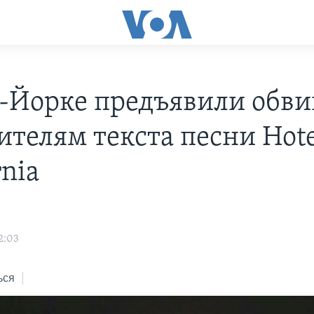
-Йорке предъявили обв
ителям текста песни Hote
rnia
2:03
ься