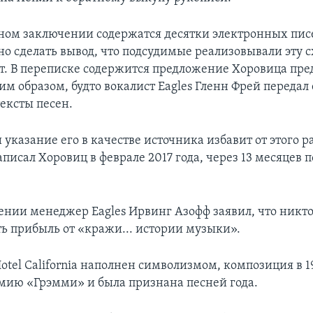
ном заключении содержатся десятки электронных пис
о сделать вывод, что подсудимые реализовывали эту с
лет. В переписке содержится предложение Хоровица пре
м образом, будто вокалист Eagles Гленн Фрей передал
ексты песен.
 указание его в качестве источника избавит от этого р
аписал Хоровиц в феврале 2017 года, через 13 месяцев 
лении менеджер Eagles Ирвинг Азофф заявил, что никт
ть прибыль от «кражи... истории музыки».
otel California наполнен символизмом, композиция в 1
мию «Грэмми» и была признана песней года.