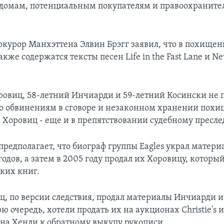
домам, потенциальным покупателям и правоохранит
курор Манхэттена Элвин Брэгг заявил, что в похище
кже содержатся тексты песен Life in the Fast Lane и Ne
ровиц, 58-летний Инчиарди и 59-летний Косински не 
о обвинениям в сговоре и незаконном хранении пох
а Хоровиц - еще и в препятствовании судебному пресл
предполагает, что биограф группы Eagles украл матери
годов, а затем в 2005 году продал их Хоровицу, которы
ких книг.
ц, по версии следствия, продал материалы Инчиарди и
ою очередь, хотели продать их на аукционах Christie's и
на Хенли к обратному выкупу рукописи.