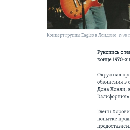
Концерт группы Eagles в Лондоне, 1998 г
Рукопись с т
конце 1970-х 
Окружная пр
обвинения в 
Дона Хенли, в
Калифорния» (
Гленн Хорови
попытке прод
предоставлен