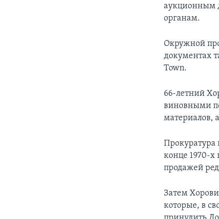
аукционным 
органам.
Окружной про
документах та
Town.
66-летний Хо
виновными п
материалов, 
Прокуратура 
конце 1970-х 
продажей ред
Затем Хорови
которые, в св
принудить До