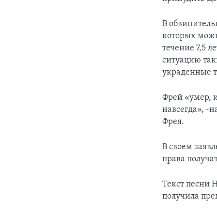
В обвинитель
которых можн
течение 7,5 
ситуацию таки
украденные т
Фрей «умер, и
навсегда», -н
Фрея.
В своем заяв
права получа
Текст песни H
получила пре