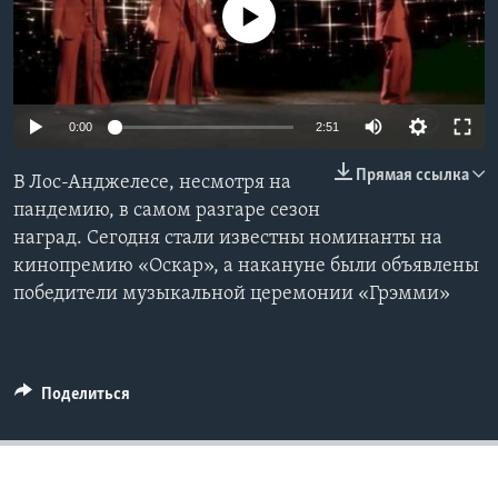
No media source currently available
Learning English
СОЦИАЛЬНЫЕ СЕТИ
0:00
2:51
Прямая ссылка
В Лос-Анджелесе, несмотря на
Языки
пандемию, в самом разгаре сезон
наград. Сегодня стали известны номинанты на
кинопремию «Оскар», а накануне были объявлены
победители музыкальной церемонии «Грэмми»
Поделиться