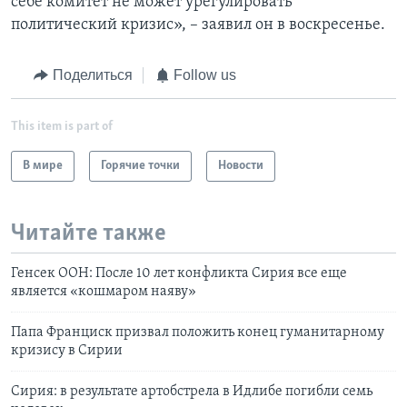
себе комитет не может урегулировать
политический кризис», – заявил он в воскресенье.
Поделиться
Follow us
This item is part of
В мире
Горячие точки
Новости
Читайте также
Генсек ООН: После 10 лет конфликта Сирия все еще
является «кошмаром наяву»
Папа Франциск призвал положить конец гуманитарному
кризису в Сирии
Сирия: в результате артобстрела в Идлибе погибли семь