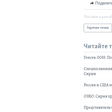
Поделит
This item is part of
Горячие точки
Читайте 
Генсек ООН: По
Спецпосланник
Сирии
Россия и США 
ОЗХО: Сирия пр
Представитель 