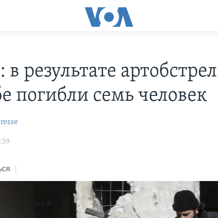
 в результате артобстрел
е погибли семь человек
resse
:39
ься