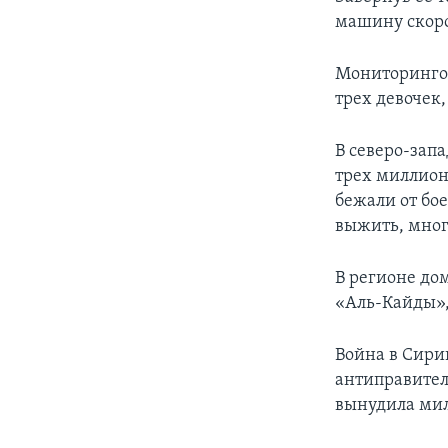
машину скор
Мониторингов
трех девочек,
В северо-зап
трех миллион
бежали от бо
выжить, мног
В регионе до
«Аль-Кайды»,
Война в Сирии
антиправител
вынудила мил