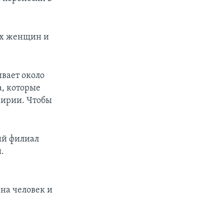
ех женщин и
вает около
, которые
Сирии. Чтобы
ий филиал
.
я
на человек и