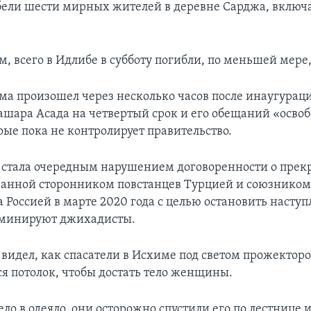
ели шести мирных жителей в деревне Сарджа, включа
, всего в Идлибе в субботу погибли, по меньшей мере,
ма произошел через несколько часов после инаугурац
ашара Асада на четвертый срок и его обещаний «осво
рые пока не контролирует правительство.
 стала очередным нарушением договоренности о пре
ованной сторонником повстанцев Турцией и союзнико
 Россией в марте 2020 года с целью остановить насту
оминируют джихадисты.
 видел, как спасатели в Исхиме под светом прожекторо
 потолок, чтобы достать тело женщины.
ело в одеяло, они осторожно спустили его по лестнице 