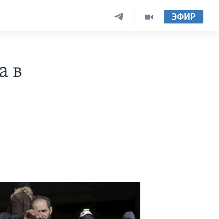
ЭФИР
а в