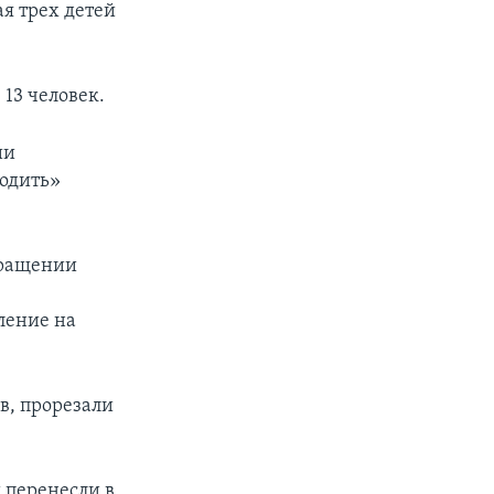
я трех детей
 13 человек.
ии
бодить»
кращении
м
пление на
в, прорезали
и перенесли в