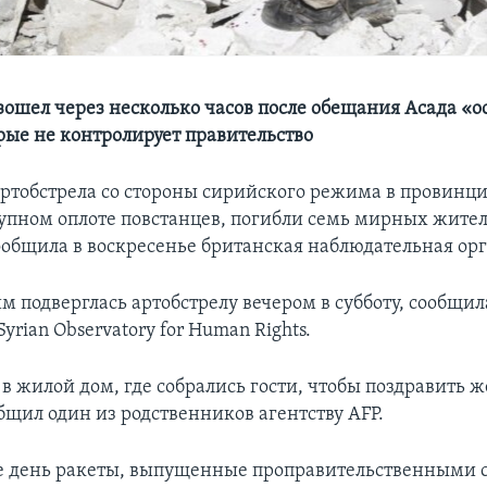
зошел через несколько часов после обещания Асада «о
рые не контролирует правительство
 артобстрела со стороны сирийского режима в провинц
упном оплоте повстанцев, погибли семь мирных жител
сообщила в воскресенье британская наблюдательная ор
м подверглась артобстрелу вечером в субботу, сообщил
yrian Observatory for Human Rights.
в жилой дом, где собрались гости, чтобы поздравить 
бщил один из родственников агентству AFP.
же день ракеты, выпущенные проправительственными 