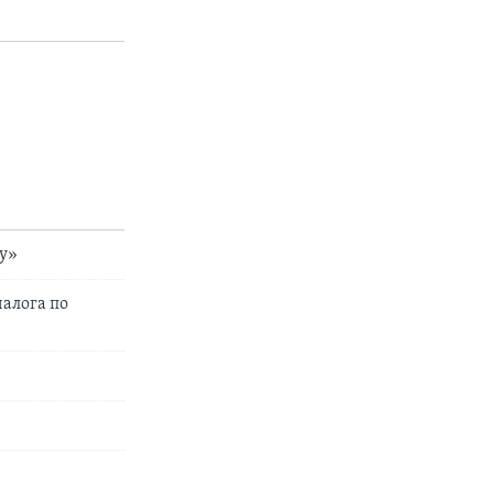
ву»
алога по