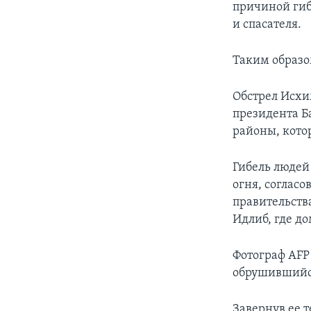
причиной гиб
и спасателя.
Таким образом
Обстрел Исхи
президента Б
районы, кото
Гибель людей
огня, соглас
правительства
Идлиб, где д
Фотограф AFP
обрушившийся
Завернув ее т