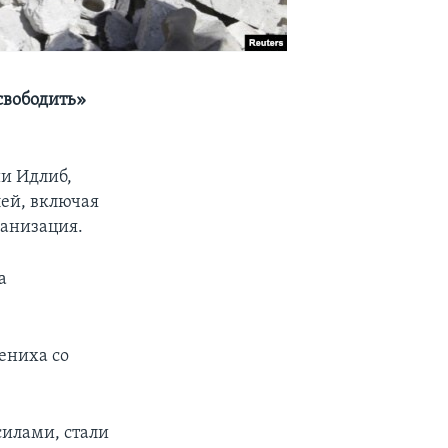
свободить»
ии Идлиб,
ей, включая
ганизация.
а
жениха со
силами, стали