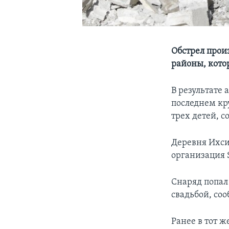
Обстрел прои
районы, кото
В результате
последнем кр
трех детей, 
Деревня Ихси
организация S
Снаряд попал 
свадьбой, соо
Ранее в тот 