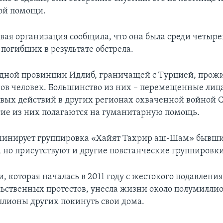
ой помощи.
ая организация сообщила, что она была среди четыр
 погибших в результате обстрела.
адной провинции Идлиб, граничащей с Турцией, прожи
ов человек. Большинство из них – перемещенные лица
евых действий в других регионах охваченной войной 
ие из них полагаются на гуманитарную помощь.
минирует группировка «Хайят Тахрир аш-Шам» бывш
 но присутствуют и другие повстанческие группировки
, которая началась в 2011 году с жестокого подавлени
ьственных протестов, унесла жизни около полумиллио
лионы других покинуть свои дома.