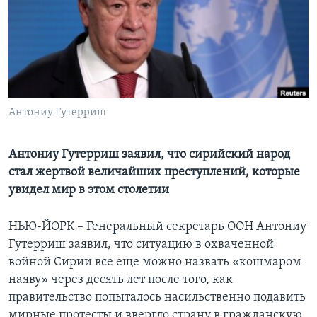
Learning English
СОЦИАЛЬНЫЕ СЕТИ
Антониу Гутерриш
Языки
Антониу Гутерриш заявил, что сирийский народ
стал жертвой величайших преступлений, которые
увидел мир в этом столетии
НЬЮ-ЙОРК – Генеральный секретарь ООН Антониу
Гутерриш заявил, что ситуацию в охваченной
войной Сирии все еще можно назвать «кошмаром
наяву» через десять лет после того, как
правительство попыталось насильственно подавить
мирные протесты и ввергло страну в гражданскую