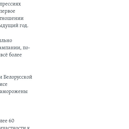
епрессиях
 первое
отношении
дыдущий год.
ильно
кампании, по-
всё более
и Белорусской
исе
 заморожены
лее 60
ичастности к