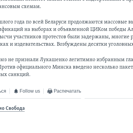
ансовым схемам.
ошлого года по всей Беларуси продолжаются массовые 
ификаций на выборах и объявленной ЦИКом победы А
ысчи участников протестов были задержаны, многие 
тках и издевательствах. Возбуждены десятки уголовных
юз не признали Лукашенко легитимно избранным гл
 Против официального Минска введено несколько паке
ых санкций.
ься
Follow us
Распечатать
ио Свобода