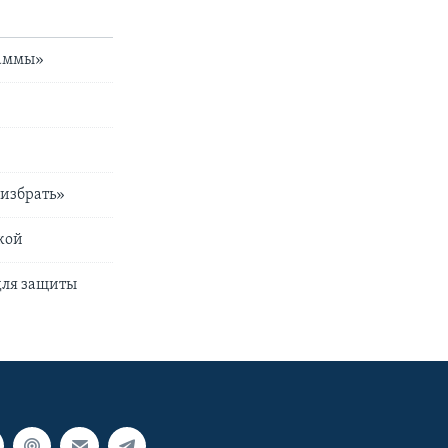
раммы»
 избрать»
кой
для защиты