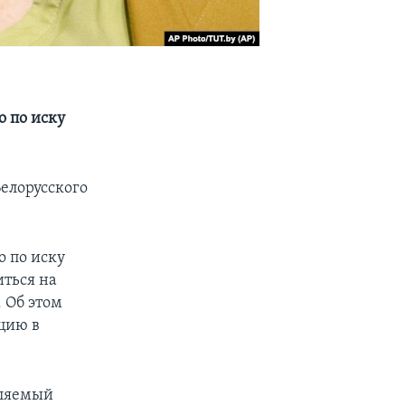
о по иску
елорусского
о по иску
иться на
. Об этом
цию в
вляемый