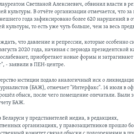
лауреатом Светланой Алексиевич, обвинил власти в р
ей культуры. В отчёте организации отмечается, что за
нешнего года зафиксировано более 620 нарушений в 
й культуры, то есть уже чуть больше, чем за весь пре
ждать, что давление и репрессии, которые особенно с
августа 2020 года, начиная с периода президентской 
ослабевают, приобретают новые формы и затрагивают 
", - заявили в ПЕН-центре.
ерство юстиции подало аналогичный иск о ликвидаци
урналистов (БАЖ), отмечает "Интерфакс". 14 июля в оф
рошёл обыск, после чего помещение опечатали. Были
счету БАЖ.
в Беларуси у представителей медиа, в редакциях,
твенных организациях, у правозащитников прошло бо
дственный комитет связал обыски с подозрениями в пр