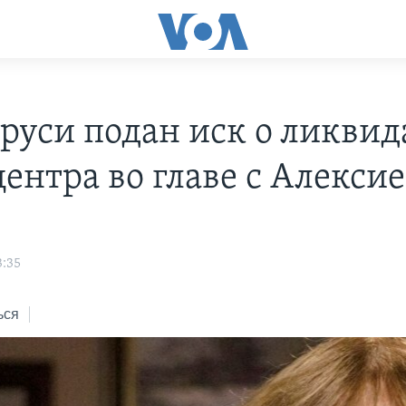
аруси подан иск о ликви
ентра во главе с Алекси
3:35
ься