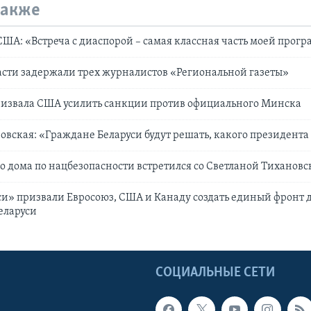
также
США: «Встреча с диаспорой – самая классная часть моей прог
асти задержали трех журналистов «Региональной газеты»
ризвала США усилить санкции против официального Минска
овская: «Граждане Беларуси будут решать, какого президента
о дома по нацбезопасности встретился со Светланой Тихановс
си» призвали Евросоюз, США и Канаду создать единый фронт 
еларуси
Ы
СОЦИАЛЬНЫЕ СЕТИ