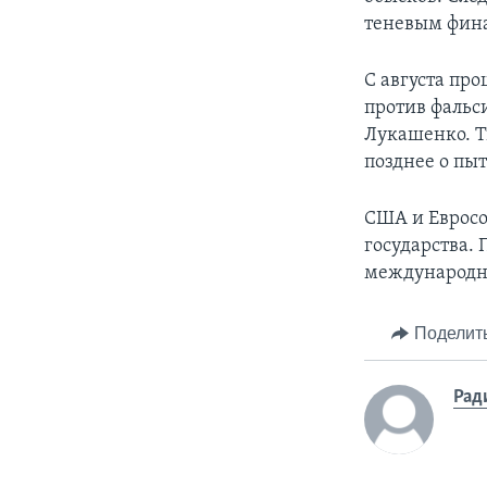
теневым фин
С августа пр
против фальс
Лукашенко. Т
позднее о пы
США и Евросо
государства.
международн
Поделит
Рад