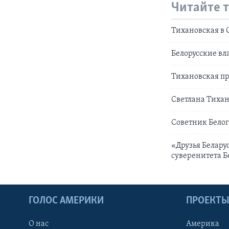
Читайте 
Тихановская в 
Белорусские вл
Тихановская п
Светлана Тихан
Советник Белог
«Друзья Белару
суверенитета Б
ГОЛОС АМЕРИКИ
ПРОЕКТ
О нас
Америка