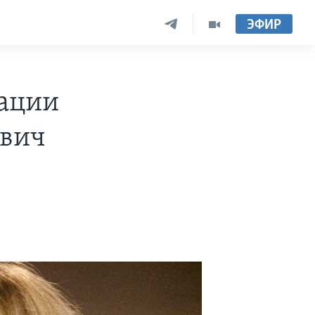
ЭФИР
дации
евич