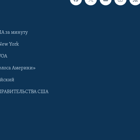
А за минуту
New York
VOA
олоса Америки»
ийский
ПРАВИТЕЛЬСТВА США