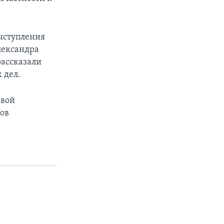
выступления
лександра
рассказали
 дел.
авой
тов