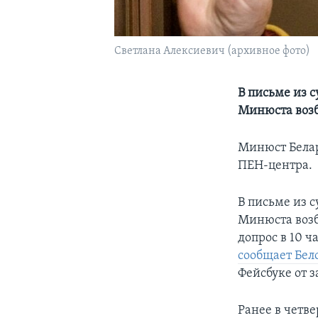
Светлана Алексиевич (архивное фото)
В письме из с
Минюста возб
Минюст Белар
ПЕН-центра.
В письме из с
Минюста возб
допрос в 10 ч
сообщает Бел
Фейсбуке от 
Ранее в четве