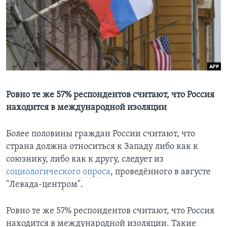
Learning English
СОЦИАЛЬНЫЕ СЕТИ
Языки
Ровно те же 57% респондентов считают, что Россия
находится в международной изоляции
Более половины граждан России считают, что
страна должна относиться к Западу либо как к
союзнику, либо как к другу, следует из
социологического опроса
, проведённого в августе
"Левада-центром".
Ровно те же 57% респондентов считают, что Россия
находится в международной изоляции. Такие