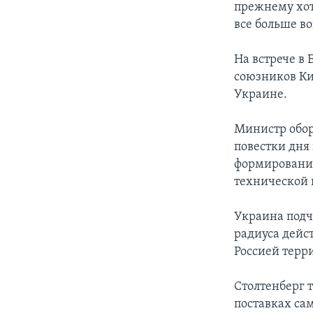
прежнему хот
все больше в
На встрече в
союзников К
Украине.
Министр обор
повестки дня
формирования
технической
Украина подч
радиуса дейс
Россией терр
Столтенберг т
поставках сам