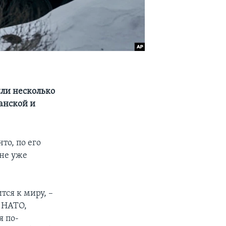
или несколько
ганской и
то, по его
не уже
ся к миру, –
 НАТО,
я по-