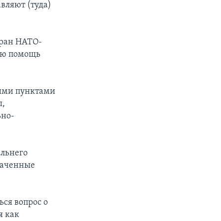
вляют (туда)
тран НАТО-
ую помощь
ыми пунктами
ы,
ьно-
альнего
ваченные
ься вопрос о
я как