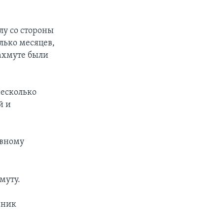
лу со стороны
лько месяцев,
ахмуте были
несколько
й и
ивному
муту.
ьник