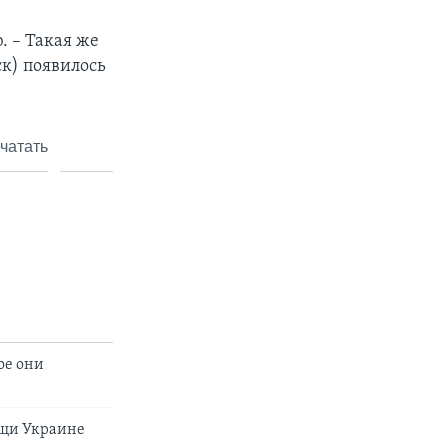
. – Такая же
к) появилось
чатать
ое они
ощи Украине