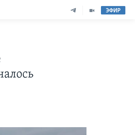
ЭФИР
е
чалось