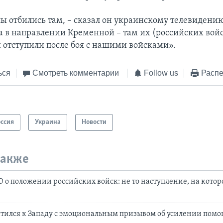
ы отбились там, – сказал он украинскому телевидению
а в направлении Кременной – там их (российских войс
и отступили после боя с нашими войсками».
ься
Смотреть комментарии
Follow us
Распе
оссия
Украина
Новости
также
 о положении российских войск: не то наступление, на котор
атился к Западу с эмоциональным призывом об усилении пом