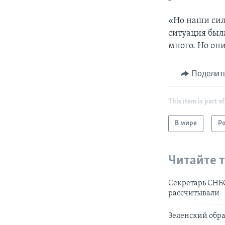
«Но наши сил
ситуация был
много. Но он
Поделит
This item is part of
В мире
Р
Читайте 
Секретарь СНБО
рассчитывали
Зеленский обр