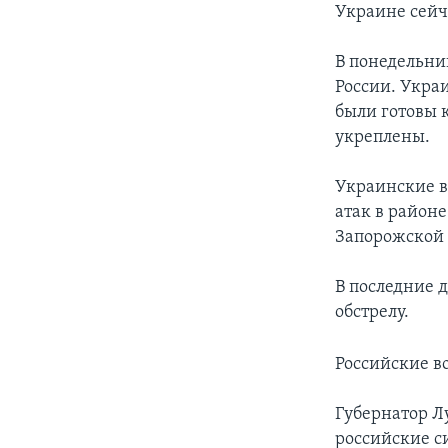
Украине сейч
В понедельни
России. Укра
были готовы 
укреплены.
Украинские в
атак в район
Запорожской 
В последние 
обстрелу.
Российские в
Губернатор Л
российские с