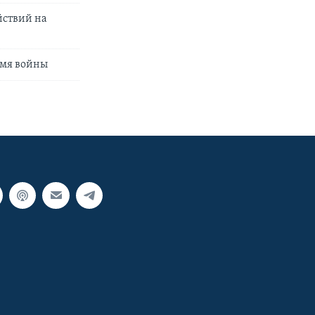
йствий на
емя войны