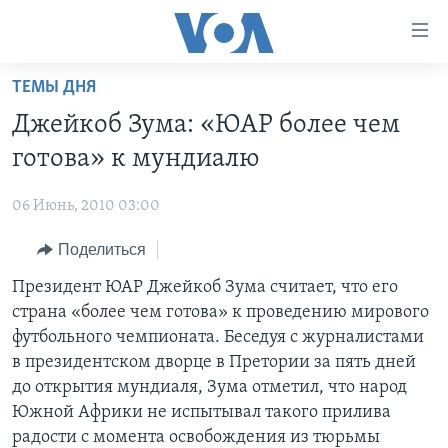
Линки
доступности
Перейти
ТЕМЫ ДНЯ
на
ГЛАВНОЕ
Джейкоб Зума: «ЮАР более чем
основной
ПРОГРАММЫ
контент
готова» к мундиалю
ПРОЕКТЫ
Перейти
АМЕРИКА
к
06 Июнь, 2010 03:00
ЭКСПЕРТИЗА
НОВОСТИ ЗА МИНУТУ
УЧИМ АНГЛИЙСКИЙ
основной
Поделиться
ИНТЕРВЬЮ
ИТОГИ
НАША АМЕРИКАНСКАЯ ИСТОРИЯ
навигации
Перейти
ФАКТЫ ПРОТИВ ФЕЙКОВ
Президент ЮАР Джейкоб Зума считает, что его
ПОЧЕМУ ЭТО ВАЖНО?
А КАК В АМЕРИКЕ?
в
страна «более чем готова» к проведению мирового
ЗА СВОБОДУ ПРЕССЫ
ДИСКУССИЯ VOA
АРТЕФАКТЫ
поиск
футбольного чемпионата. Беседуя с журналистами
УЧИМ АНГЛИЙСКИЙ
ДЕТАЛИ
АМЕРИКАНСКИЕ ГОРОДКИ
в президентском дворце в Претории за пять дней
до открытия мундиаля, Зума отметил, что народ
ВИДЕО
НЬЮ-ЙОРК NEW YORK
ТЕСТЫ
Южной Африки не испытывал такого прилива
ПОДПИСКА НА НОВОСТИ
АМЕРИКА. БОЛЬШОЕ ПУТЕШЕСТВИЕ
радости с момента освобождения из тюрьмы