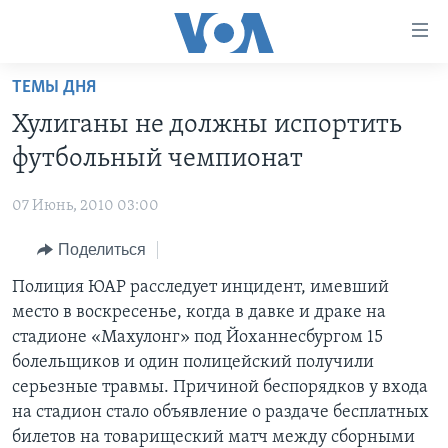
Линки
доступности
Перейти
ТЕМЫ ДНЯ
на
ГЛАВНОЕ
Хулиганы не должны испортить
основной
ПРОГРАММЫ
контент
футбольный чемпионат
ПРОЕКТЫ
Перейти
АМЕРИКА
к
07 Июнь, 2010 03:00
ЭКСПЕРТИЗА
НОВОСТИ ЗА МИНУТУ
УЧИМ АНГЛИЙСКИЙ
основной
Поделиться
ИНТЕРВЬЮ
ИТОГИ
НАША АМЕРИКАНСКАЯ ИСТОРИЯ
навигации
Перейти
ФАКТЫ ПРОТИВ ФЕЙКОВ
Полиция ЮАР расследует инцидент, имевший
ПОЧЕМУ ЭТО ВАЖНО?
А КАК В АМЕРИКЕ?
в
место в воскресенье, когда в давке и драке на
ЗА СВОБОДУ ПРЕССЫ
ДИСКУССИЯ VOA
АРТЕФАКТЫ
поиск
стадионе «Махулонг» под Йоханнесбургом 15
УЧИМ АНГЛИЙСКИЙ
ДЕТАЛИ
АМЕРИКАНСКИЕ ГОРОДКИ
болельщиков и один полицейский получили
серьезные травмы. Причиной беспорядков у входа
ВИДЕО
НЬЮ-ЙОРК NEW YORK
ТЕСТЫ
на стадион стало объявление о раздаче бесплатных
ПОДПИСКА НА НОВОСТИ
АМЕРИКА. БОЛЬШОЕ ПУТЕШЕСТВИЕ
билетов на товарищеский матч между сборными