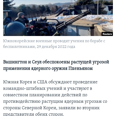
Learning English
СОЦИАЛЬНЫЕ СЕТИ
Южнокорейские военные проводят учения по борьбе с
беспилотниками, 29 декабря 2022 года
Языки
Вашингтон и Сеул обеспокоены растущей угрозой
применения ядерного оружия Пхеньяном
Южная Корея и США обсуждают проведение
командно-штабных учений и участвуют в
совместном планировании действий по
противодействию растущим ядерным угрозам со
стороны Северной Кореи, заявили во вторник
представители обеих сторон.