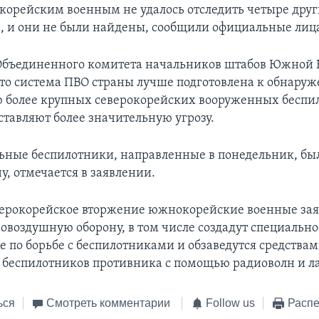
орейским военным не удалось отследить четыре дру
, и они не были найдены, сообщили официальные лиц
Объединенного комитета начальников штабов Южной 
что система ПВО страны лучше подготовлена к обнару
более крупных северокорейских вооруженных беспи
ставляют более значительную угрозу.
ьные беспилотники, направленные в понедельник, бы
у, отмечается в заявлении.
еверокорейское вторжение южнокорейские военные зая
вовоздушную оборону, в том числе создадут специально
е по борьбе с беспилотниками и обзаведутся средствам
беспилотников противника с помощью радиоволн и ла
ься
Смотреть комментарии
Follow us
Распе