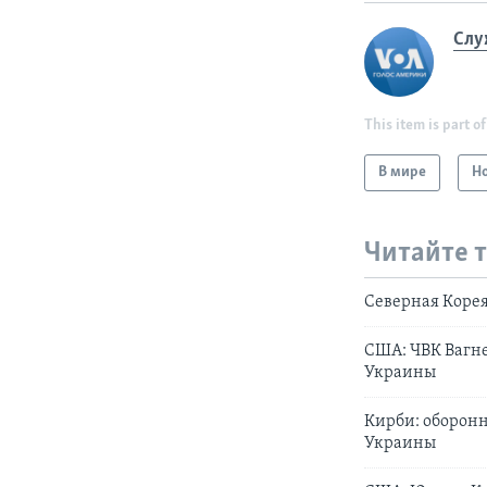
Слу
This item is part of
В мире
Н
Читайте 
Северная Корея
США: ЧВК Вагне
Украины
Кирби: оборонн
Украины