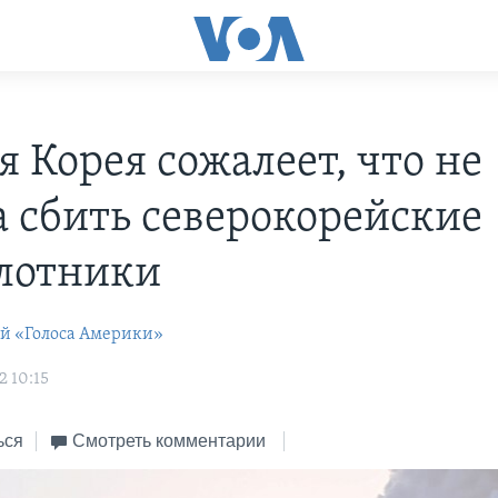
 Корея сожалеет, что не
а сбить северокорейские
лотники
ей «Голоса Америки»
2 10:15
ься
Смотреть комментарии