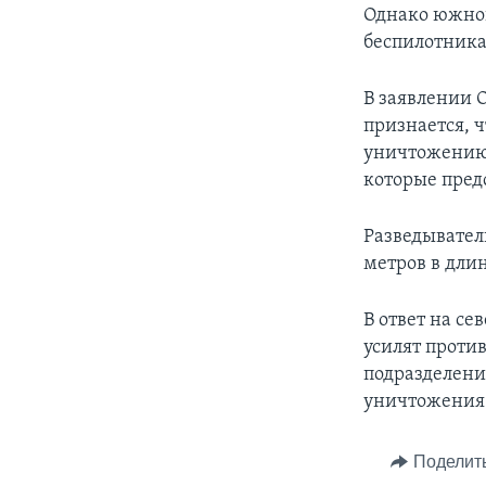
Однако южнок
беспилотника
В заявлении 
признается, 
уничтожению 
которые пред
Разведывател
метров в длин
В ответ на с
усилят проти
подразделени
уничтожения 
Поделит