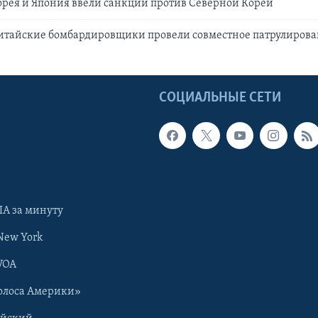
рея и Япония ввели санкции против Северной Кореи
китайские бомбардировщики провели совместное патрулиров
Ы
СОЦИАЛЬНЫЕ СЕТИ
А за минуту
New York
VOA
олоса Америки»