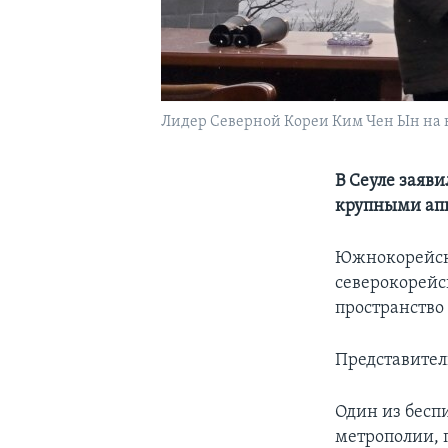
Лидер Северной Кореи Ким Чен Ын на ко
В Сеуле заяви
крупными апп
Южнокорейски
северокорейс
пространство
Представител
Один из бесп
метрополии, 