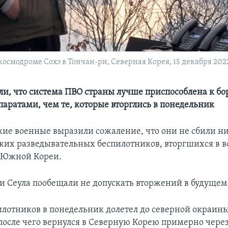
смодроме Сохэ в Тончан-ри, Северная Корея, 15 декабря 2022
ли, что система ПВО страны лучше приспособлена к бор
аратами, чем те, которые вторглись в понедельник
е военные выразили сожаление, что они не сбили ни
ких разведывательных беспилотников, вторгшихся в 
 Южной Кореи.
и Сеула пообещали не допускать вторжений в будущем
илотников в понедельник долетел до северной окраины
после чего вернулся в Северную Корею примерно через