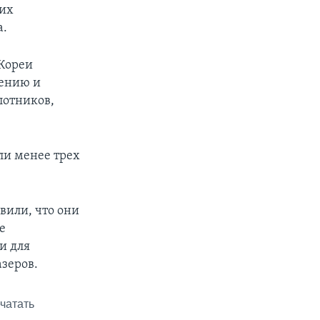
гих
а.
Кореи
жению и
лотников,
ли менее трех
вили, что они
е
и для
зеров.
чатать