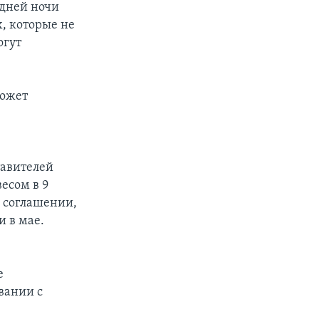
здней ночи
, которые не
огут
может
тавителей
есом в 9
в соглашении,
 в мае.
е
вании с