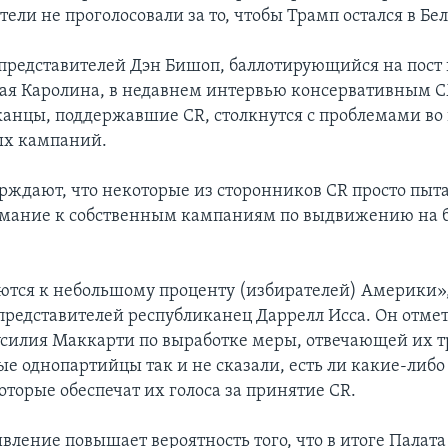
тели не проголосовали за то, чтобы Трамп остался в Бе
представителей Дэн Бишоп, баллотирующийся на пост
ая Каролина, в недавнем интервью консервативным С
канцы, поддержавшие CR, столкнутся с проблемами во
ых кампаний.
рждают, что некоторые из сторонников CR просто пыт
мание к собственным кампаниям по выдвижению на б
тся к небольшому проценту (избирателей) Америки»,
представителей республиканец Даррелл Исса. Он отмети
усилия Маккарти по выработке меры, отвечающей их 
 однопартийцы так и не сказали, есть ли какие-либ
оторые обеспечат их голоса за принятие CR.
вление повышает вероятность того, что в итоге Палата