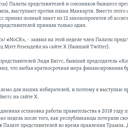
cus) Палаты представителей и союзников бывшего пре
мпа, выступают против плана Маккарти. Вместо этого о
сс принял полный пакет из 12 законопроектов об ассиг
представителей приняла только один.
ь! #NoCR», – заявил на этой неделе член Палаты пред
ц Мэтт Розендейл на сайте X (бывший Twitter).
представителей Энди Биггс, бывший председатель «Ко
явил, что любая краткосрочная мера финансирования б
лемо для наших избирателей, и поэтому я выступаю п
Биггс на сайте X.
-дневная остановка работы правительства в 2018 году 
ко недель после того, как республиканцы потеряли сво
в Палате представителей во время правления Трампа. 