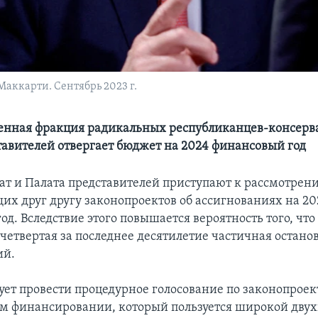
аккарти. Сентябрь 2023 г.
нная фракция радикальных республиканцев-консерва
тавителей отвергает бюджет на 2024 финансовый год
нат и Палата представителей приступают к рассмотрен
их друг другу законопроектов об ассигнованиях на 20
д. Вследствие этого повышается вероятность того, что
 четвертая за последнее десятилетие частичная остано
ий.
ует провести процедурное голосование по законопроек
м финансировании, который пользуется широкой дву