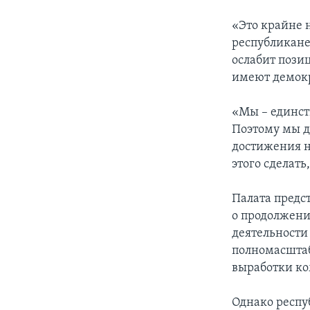
«Это крайне н
республикане
ослабит пози
имеют демок
«Мы – единст
Поэтому мы д
достижения н
этого сделат
Палата предс
о продолжени
деятельности
полномасштаб
выработки ко
Однако респу