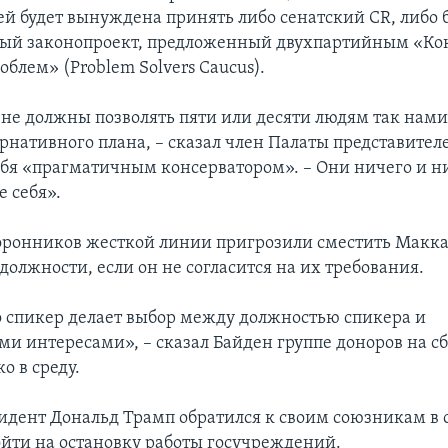
ей будет вынуждена принять либо сенатский CR, либо 
ый законопроект, предложенный двухпартийным «Ко
блем» (Problem Solvers Caucus).
не должны позволять пяти или десяти людям так нами
рнативного плана, – сказал член Палаты представител
бя «прагматичным консерватором». – Они ничего и н
е себя».
оронников жесткой линии пригрозили сместить Макка
олжности, если он не согласится на их требования.
о спикер делает выбор между должностью спикера и
и интересами», – сказал Байден группе доноров на сб
о в среду.
дент Дональд Трамп обратился к своим союзникам в с
ойти на остановку работы госучреждений.