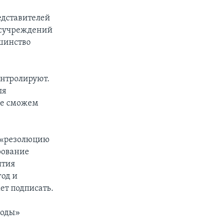
едставителей
осучреждений
ьшинство
онтролируют.
ля
не сможем
ю «резолюцию
рование
ятия
од и
ет подписать.
боды»