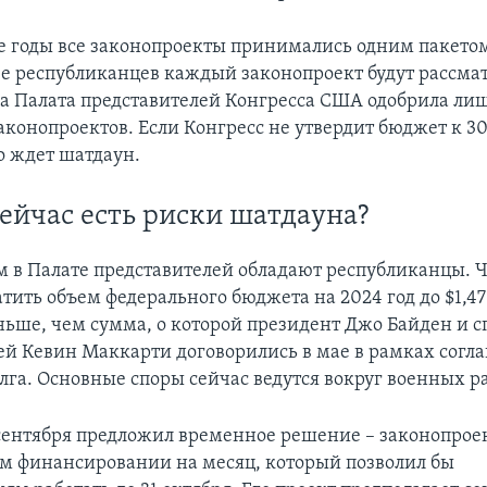
 годы все законопроекты принимались одним пакетом.
е республиканцев каждый законопроект будут рассма
ка Палата представителей Конгресса США одобрила лишь
конопроектов. Если Конгресс не утвердит бюджет к 30 
о ждет шатдаун.
ейчас есть риски шатдауна?
 в Палате представителей обладают республиканцы. Ч
тить объем федерального бюджета на 2024 год до $1,47
ньше, чем сумма, о которой президент Джо Байден и 
ей Кевин Маккарти договорились в мае в рамках согл
лга. Основные споры сейчас ведутся вокруг военных р
сентября предложил временное решение – законопроек
м финансировании на месяц, который позволил бы