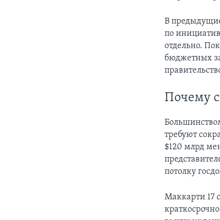
В предыдущие
по инициатив
отдельно. По
бюджетных за
правительств
Почему с
Большинством
требуют сокра
$120 млрд ме
представител
потолку госдо
Маккарти 17 
краткосрочно