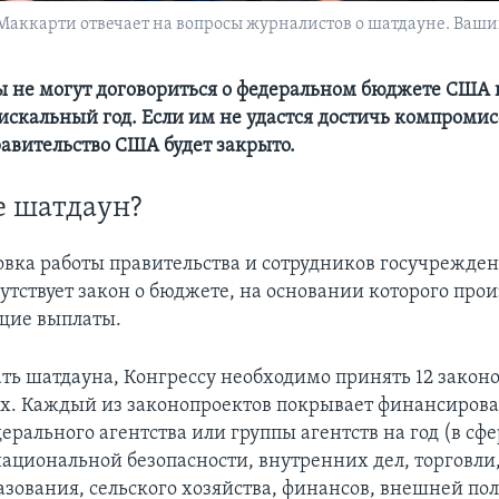
аккарти отвечает на вопросы журналистов о шатдауне. Вашинг
 не могут договориться о федеральном бюджете США 
скальный год. Если им не удаcтся достичь компромисс
равительство США будет закрыто.
е шатдаун?
овка работы правительства и сотрудников госучреждени
утствует закон о бюджете, на основании которого прои
щие выплаты.
ть шатдауна, Конгрессу необходимо принять 12 законо
х. Каждый из законопроектов покрывает финансиров
рального агентства или группы агентств на год (в сф
ациональной безопасности, внутренних дел, торговли,
азования, сельского хозяйства, финансов, внешней поли