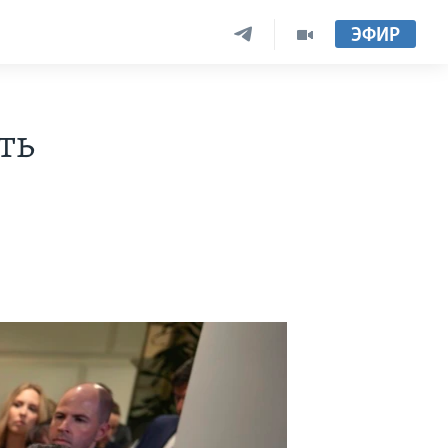
ЭФИР
ть