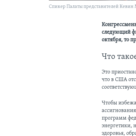
Cпикер Палаты представителей Кевин М
Конгрессмены
следующий фи
октября, то п
Что тако
Это приостан
что в США отс
соответствую
Чтобы избежа
ассигнования
программ феде
энергетики, н
здоровья, обр