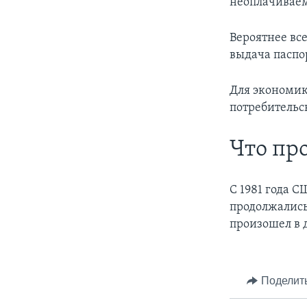
неоплачиваем
Вероятнее вс
выдача паспо
Для экономик
потребительс
Что пр
С 1981 года 
продолжались
произошел в д
Поделит