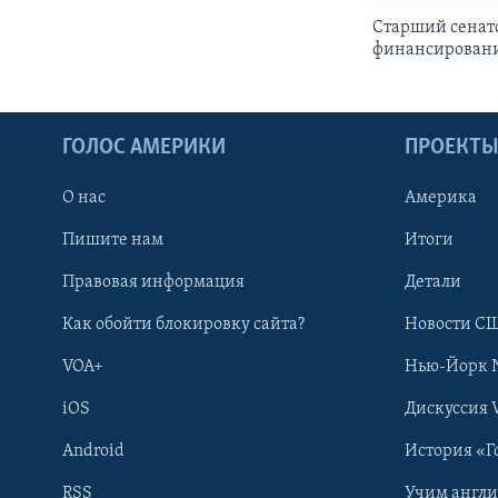
Старший сенат
финансирован
ГОЛОС АМЕРИКИ
ПРОЕКТ
О нас
Америка
Пишите нам
Итоги
Правовая информация
Детали
Как обойти блокировку сайта?
Новости СШ
VOA+
Нью-Йорк 
iOS
Дискуссия 
Android
История «Г
RSS
Учим англ