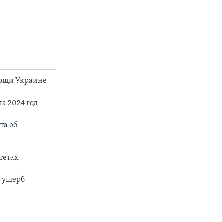
мощи Украине
а 2024 год
та об
тетах
т ущерб