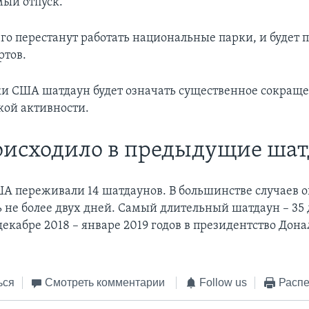
ый отпуск.
его перестанут работать национальные парки, и будет
ртов.
и США шатдаун будет означать существенное сокращ
кой активности.
оисходило в предыдущие ша
США переживали 14 шатдаунов. В большинстве случаев 
 не более двух дней. Самый длительный шатдаун – 35 
екабре 2018 – январе 2019 годов в президентство Дон
ься
Смотреть комментарии
Follow us
Распе