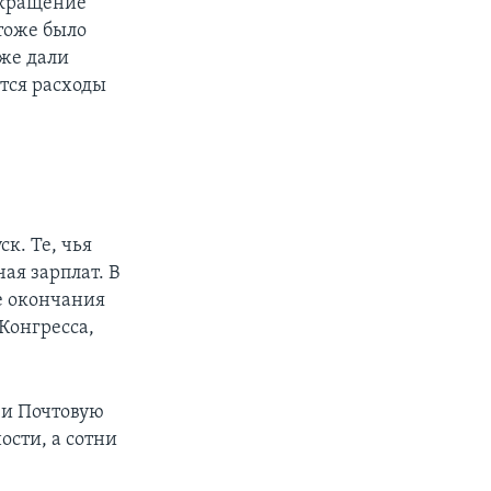
сокращение
 тоже было
кже дали
ются расходы
к. Те, чья
ая зарплат. В
е окончания
Конгресса,
 и Почтовую
ости, а сотни