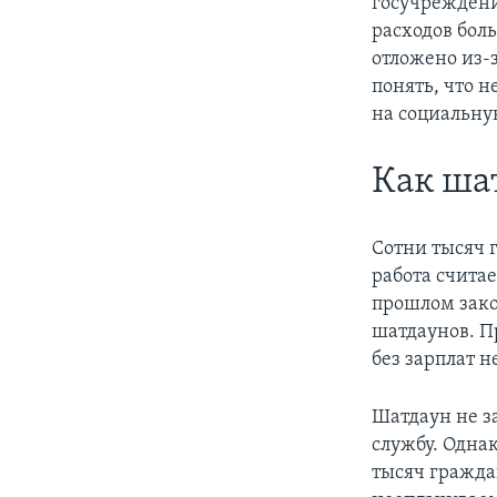
госучреждени
расходов бол
отложено из-
понять, что 
на социальну
Как ша
Сотни тысяч 
работа считае
прошлом зако
шатдаунов. Пр
без зарплат н
Шатдаун не з
службу. Одна
тысяч гражда