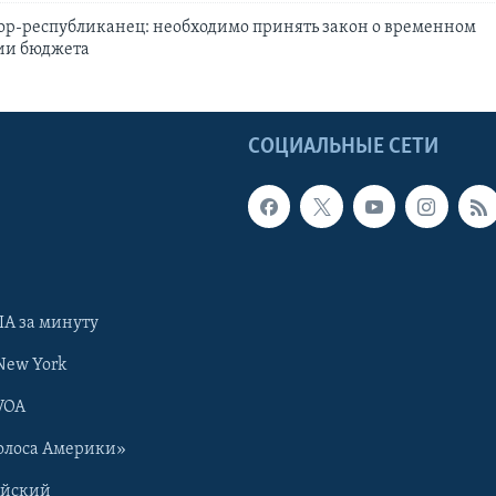
ор-республиканец: необходимо принять закон о временном
ии бюджета
Ы
СОЦИАЛЬНЫЕ СЕТИ
А за минуту
New York
VOA
олоса Америки»
ийский