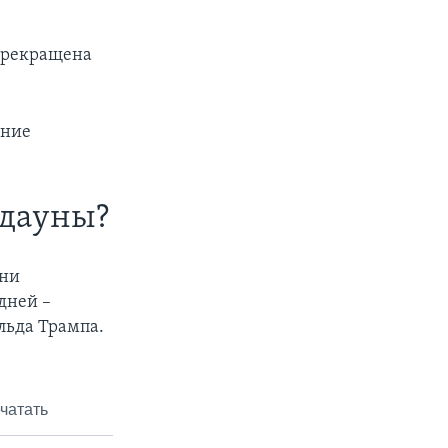
 прекращена
ение
тдауны?
они
дней –
альда Трампа.
чатать