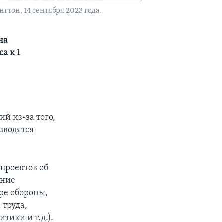
тон, 14 сентября 2023 года.
на
а к 1
й из-за того,
зводятся
проектов об
ание
ере обороны,
 труда,
тики и т.д.).