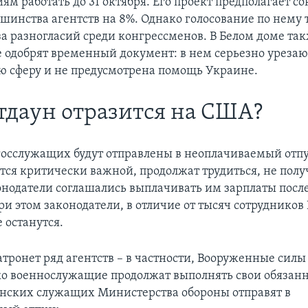
ям работать до 31 октября. Его проект предполагает 
ьшинства агентств на 8%. Однако голосование по нему
за разногласий среди конгрессменов. В Белом доме та
не одобрят временный документ: в нем серьезно уреза
ю сферу и не предусмотрена помощь Украине.
тдаун отразится на США?
госслужащих будут отправлены в неоплачиваемый отпус
тся критически важной, продолжат трудиться, не получ
нодатели соглашались выплачивать им зарплаты посл
и этом законодатели, в отличие от тысяч сотрудников 
е останутся.
атронет ряд агентств – в частности, Вооруженные силы
ко военнослужащие продолжат выполнять свои обязанн
нских служащих Министерства обороны отправят в