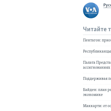
Рус
Читайте 
Пентагон: прио
Республиканцы 
Палата Предста
ассигнованиях
Поддерживая п
Байден: план р
экономике
Маккарти: от о