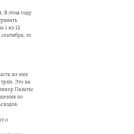
 В этом году
тривать
 1 из 12
сентября, то
асть из них
 трлн. Это на
спикер Палаты
ашения по
асходов.
т о