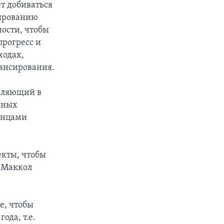
т добиваться
сированию
ости, чтобы
рогресс и
ходах,
нансирования.
авляющий в
нных
анцами
екты, чтобы
л Маккол
е, чтобы
ода, т.е.