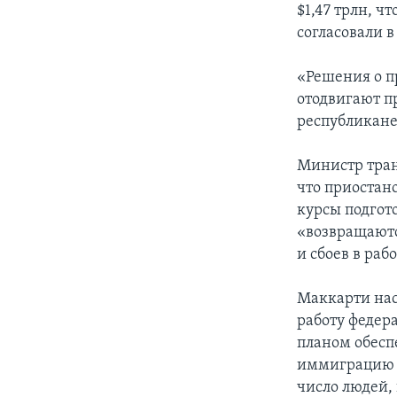
$1,47 трлн, ч
согласовали в
«Решения о п
отодвигают п
республикане
Министр тран
что приостан
курсы подгот
«возвращаютс
и сбоев в раб
Маккарти нас
работу федер
планом обесп
иммиграцию в
число людей