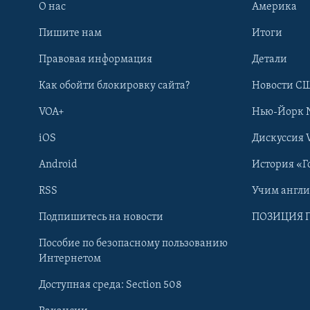
О нас
Америка
Пишите нам
Итоги
Правовая информация
Детали
Как обойти блокировку сайта?
Новости СШ
VOA+
Нью-Йорк 
iOS
Дискуссия 
Android
История «Г
RSS
Учим англ
Learning English
Подпишитесь на новости
ПОЗИЦИЯ 
Пособие по безопасному пользованию
СОЦИАЛЬНЫЕ СЕТИ
Интернетом
Доступная среда: Section 508