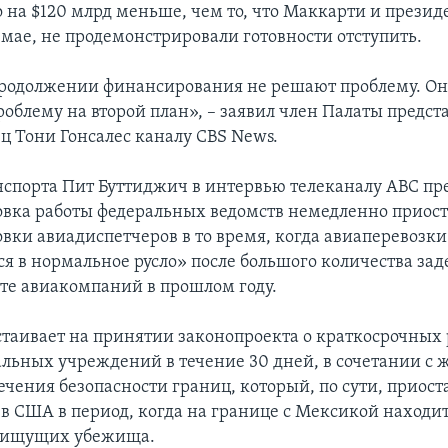
то на $120 млрд меньше, чем то, что Маккарти и прези
 мае, не продемонстрировали готовности отступить.
родолжении финансирования не решают проблему. Он
роблему на второй план», – заявил член Палаты предст
ц Тони Гонсалес каналу CBS News.
спорта Пит Буттиджич в интервью телеканалу ABC пр
овка работы федеральных ведомств немедленно приост
овки авиадиспетчеров в то время, когда авиаперевозки
я в нормальное русло» после большого количества за
оте авиакомпаний в прошлом году.
таивает на принятии законопроекта о краткосрочных 
альных учреждений в течение 30 дней, в сочетании с 
ечения безопасности границ, который, по сути, приост
 США в период, когда на границе с Мексикой находи
, ищущих убежища.