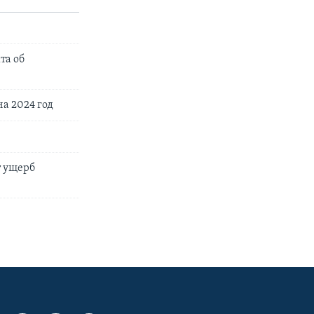
та об
а 2024 год
т ущерб