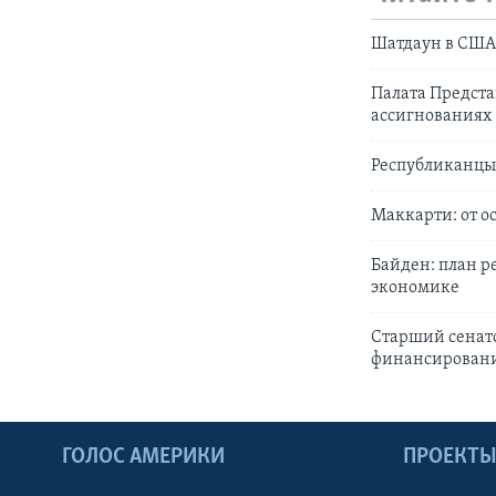
Шатдаун в США:
Палата Предста
ассигнованиях
Республиканцы 
Маккарти: от о
Байден: план р
экономике
Старший сенат
финансирован
ГОЛОС АМЕРИКИ
ПРОЕКТ