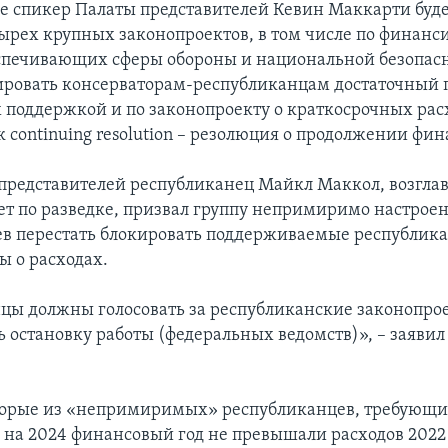
ле спикер Палаты представителей Кевин Маккарти буде
ырех крупных законопроектов, в том числе по финан
еспечивающих сферы обороны и национальной безопасн
ровать консерваторам-республиканцам достаточный п
х поддержкой и по законопроекту о краткосрочных рас
к continuing resolution – резолюция о продолжении фи
представителей республиканец Майкл Маккол, возгл
ет по разведке, призвал группу непримиримо настрое
в перестать блокировать поддерживаемые республик
ы о расходах.
цы должны голосовать за республиканские законопро
ь остановку работы (федеральных ведомств)», – заяви
орые из «непримиримых» республиканцев, требующи
на 2024 финансовый год не превышали расходов 2022 г