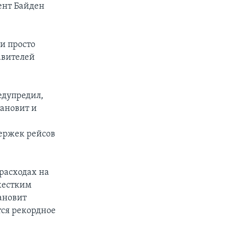
дент Байден
и просто
авителей
едупредил,
ановит и
держек рейсов
расходах на
жестким
ановит
тся рекордное