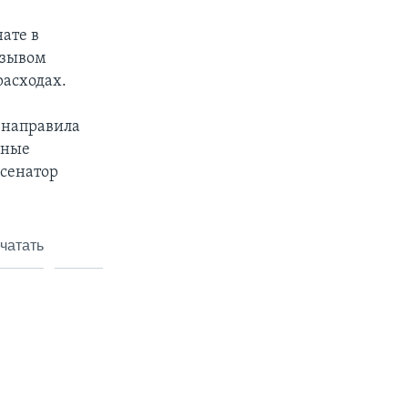
ате в
изывом
расходах.
и направила
нные
 сенатор
чатать