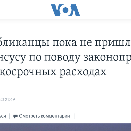
бликанцы пока не пришл
нсусу по поводу законоп
ткосрочных расходах
23 21:49
ься
Смотреть комментарии