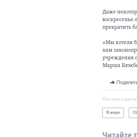
Даже некотор
воскресенье 
прекратить б
«Мы хотели б
нам законопр
учреждения о
Марша Блэкбе
Поделит
This item is part of
В мире
С
Читайте 