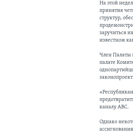
На этой неде
принятия чет
структур, об
продемонстри
заручиться и
известном ка
Член Палаты 
палате Комит
однопартийце
законопроект
«Республикан
предотвратит
каналу ABC.
Однако некот
ассигнования 