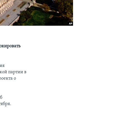
локировать
ния
кой партии в
роекта о
об
ября.