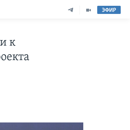
ЭФИР
и к
роекта