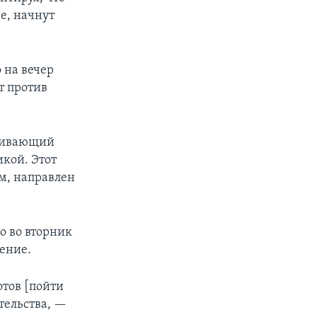
е, начнут
 на вечер
т против
тривающий
кой. Этот
м, направлен
о во вторник
ение.
отов [пойти
тельства, —