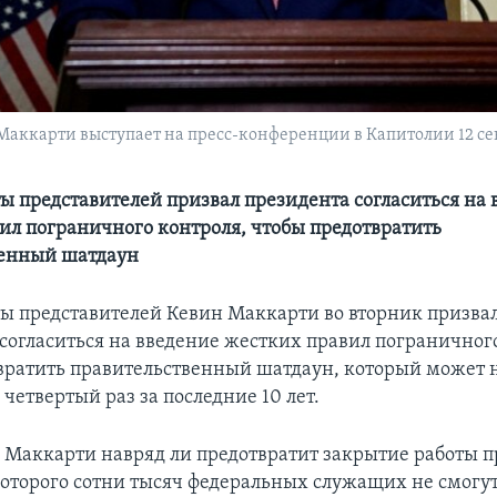
аккарти выступает на пресс-конференции в Капитолии 12 сен
ы представителей призвал президента согласиться на 
ил пограничного контроля, чтобы предотвратить
венный шатдаун
ы представителей Кевин Маккарти во вторник призва
согласиться на введение жестких правил пограничног
вратить правительственный шатдаун, который может 
в четвертый раз за последние 10 лет.
Маккарти навряд ли предотвратит закрытие работы п
 которого сотни тысяч федеральных служащих не смогу