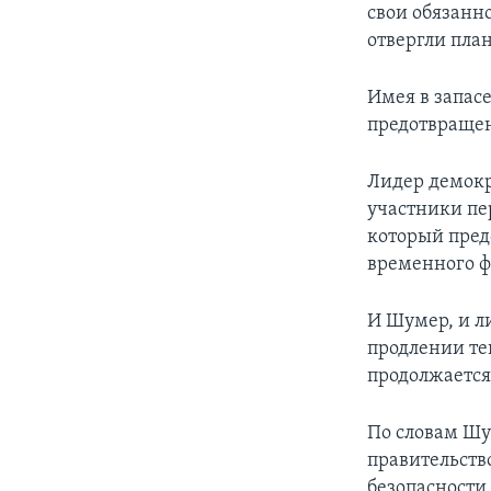
свои обязанн
отвергли пла
Имея в запасе
предотвраще
Лидер демокр
участники пе
который пред
временного 
И Шумер, и л
продлении те
продолжается
По словам Шу
правительств
безопасности