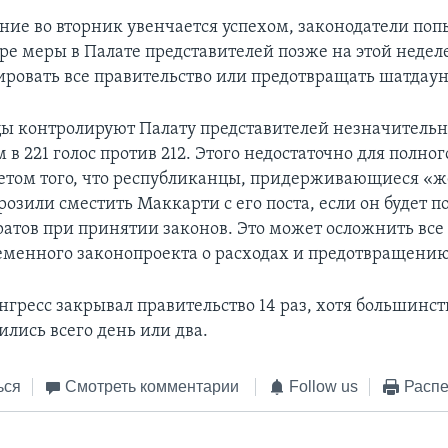
ание во вторник увенчается успехом, законодатели по
ре меры в Палате представителей позже на этой недел
ировать все правительство или предотвращать шатдаун
ы контролируют Палату представителей незначитель
в 221 голос против 212. Этого недостаточно для полног
четом того, что республиканцы, придерживающиеся «ж
озили сместить Маккарти с его поста, если он будет п
ратов при принятии законов. Это может осложнить все
менного законопроекта о расходах и предотвращению
онгресс закрывал правительство 14 раз, хотя большинст
лись всего день или два.
ься
Смотреть комментарии
Follow us
Распе