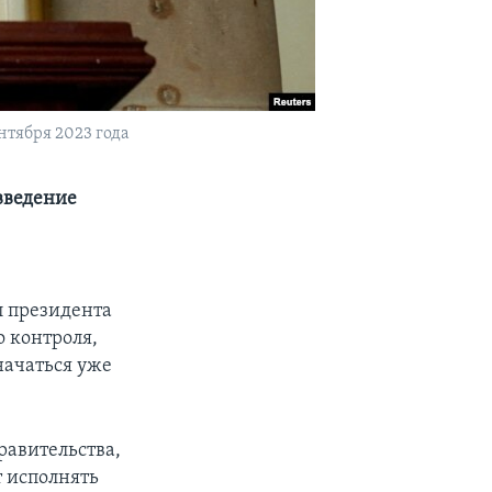
тября 2023 года
введение
л президента
о контроля,
начаться уже
равительства,
т исполнять