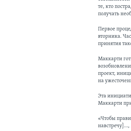
те, кто постр
получать нео
Первое проце
вторника. Ча
принятия так
Маккарти гот
возобновлени
проект, ини
на ужесточе
Эта инициати
Маккарти при
«Чтобы правит
навстречу]…,