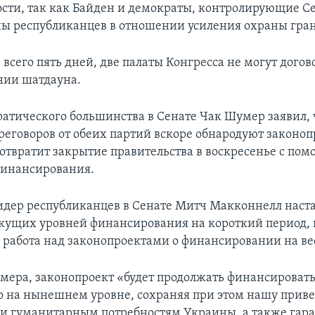
ости, так как Байден и демократы, контролирующие Се
ны республиканцев в отношении усиления охраны гра
 всего пять дней, две палаты Конгресса не могут догов
нии шатдауна.
атического большинства в Сенате Чак Шумер заявил, 
реговоров от обеих партий вскоре обнародуют законоп
отвратит закрытие правительства в воскресенье с по
финансирования.
идер республиканцев в Сенате Митч Макконнелл наст
кущих уровней финансирования на короткий период, 
 работа над законопроектами о финансировании на вес
мера, законопроект «будет продолжать финансироват
о на нынешнем уровне, сохраняя при этом нашу прив
 и гуманитарным потребностям Украины, а также гара