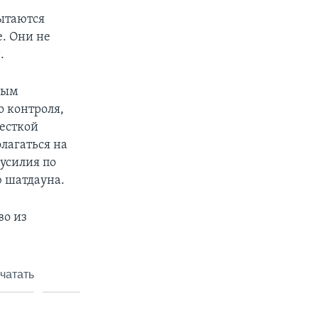
пытаются
е. Они не
.
ным
о контроля,
есткой
олагаться на
 усилия по
 шатдауна.
во из
чатать