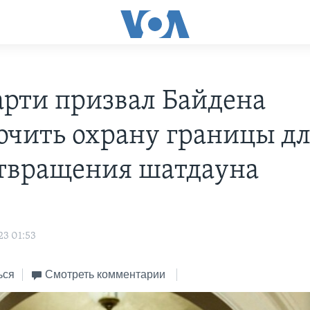
рти призвал Байдена
очить охрану границы д
твращения шатдауна
23 01:53
ься
Смотреть комментарии