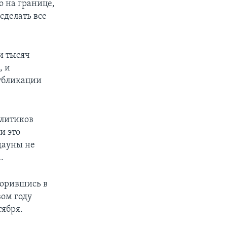
о на границе,
сделать все
и тысяч
, и
публикации
алитиков
и это
дауны не
.
ворившись в
вом году
тября.