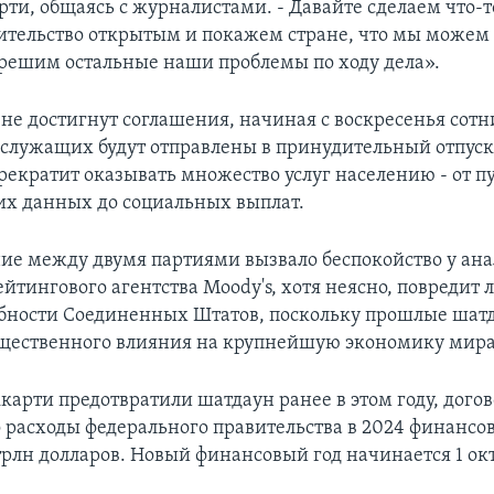
рти, общаясь с журналистами. - Давайте сделаем что-т
ительство открытым и покажем стране, что мы можем 
 решим остальные наши проблемы по ходу дела».
 не достигнут соглашения, начиная с воскресенья сотн
служащих будут отправлены в принудительный отпуск
прекратит оказывать множество услуг населению - от 
х данных до социальных выплат.
ие между двумя партиями вызвало беспокойство у ан
йтингового агентства Moody's, хотя неясно, повредит л
бности Соединенных Штатов, поскольку прошлые шат
щественного влияния на крупнейшую экономику мира
карти предотвратили шатдаун ранее в этом году, дого
о расходы федерального правительства в 2024 финансо
 трлн долларов. Новый финансовый год начинается 1 ок