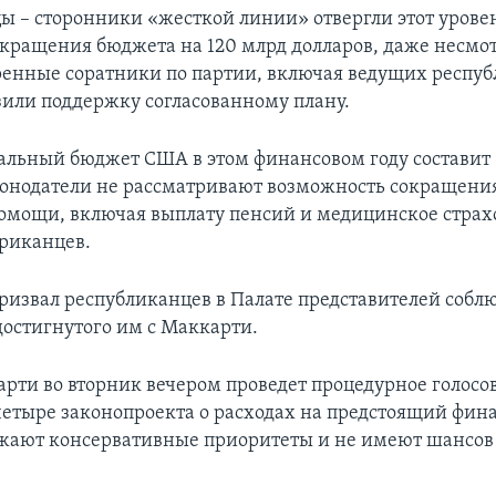
ы – сторонники «жесткой линии» отвергли этот урове
окращения бюджета на 120 млрд долларов, даже несмотр
ренные соратники по партии, включая ведущих респуб
зили поддержку согласованному плану.
льный бюджет США в этом финансовом году составит 
конодатели не рассматривают возможность сокращени
омощи, включая выплату пенсий и медицинское страх
риканцев.
ризвал республиканцев в Палате представителей соблю
достигнутого им с Маккарти.
рти во вторник вечером проведет процедурное голосо
четыре законопроекта о расходах на предстоящий фин
жают консервативные приоритеты и не имеют шансов