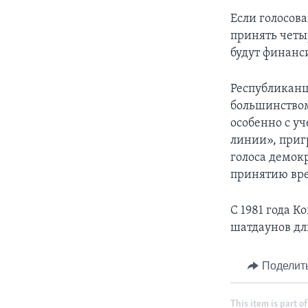
Если голосов
принять четы
будут финанс
Республиканц
большинством 
особенно с у
линии», пригр
голоса демок
принятию вре
С 1981 года К
шатдаунов дли
Поделит
This item is part of