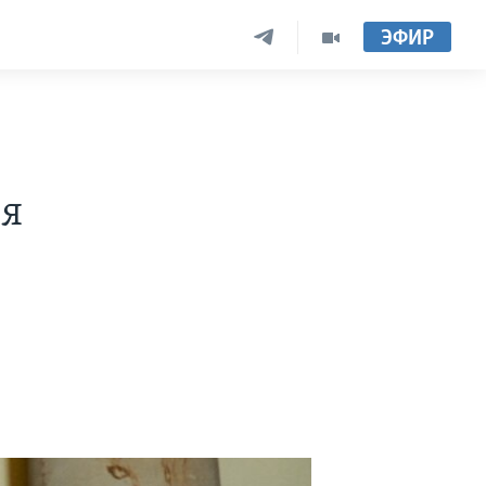
ЭФИР
ля