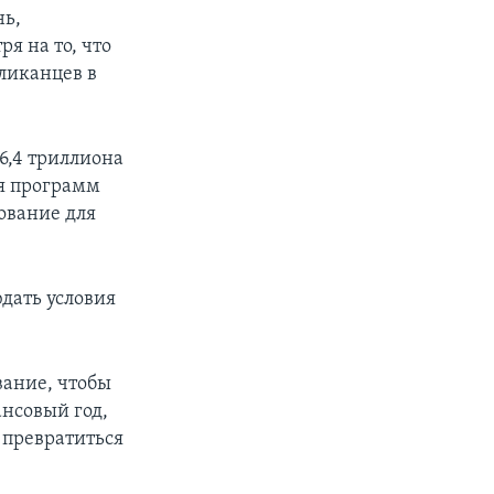
нь,
я на то, что
ликанцев в
6,4 триллиона
я программ
ование для
дать условия
вание, чтобы
ансовый год,
 превратиться