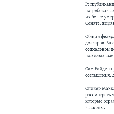
Республиканц
потребовав с
их более уме
Сенате, выра
Общий федера
долларов. За
социальной п
пожилых аме
Сам Байден п
соглашения, 
Спикер Макка
рассмотреть 
которые отра
в законы.