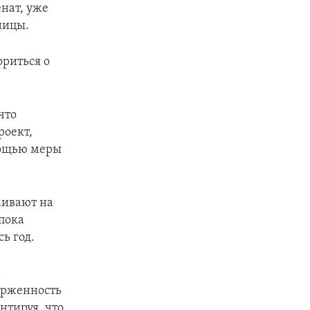
нат, уже
ницы.
ориться о
что
роект,
мощью меры
аивают на
пока
ь год.
ь
ерженность
нтируя, что