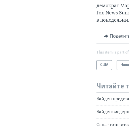
демократ Мар
Fox News Sun
в понедельни
Поделит
This item is part of
США
Ново
Читайте 
Байден предста
Байден: модерн
Сенат готовитс