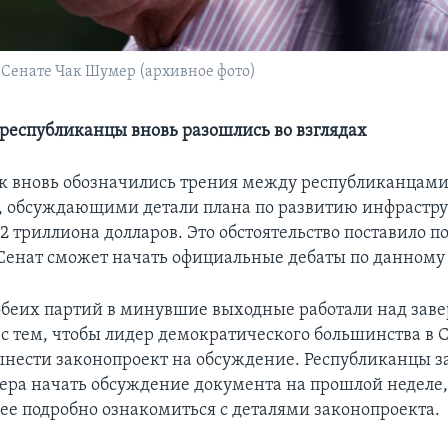
 Сенате Чак Шумер (архивное фото)
республиканцы вновь разошлись во взглядах
к вновь обозначились трения между республиканцами
 обсуждающими детали плана по развитию инфрастр
2 триллиона долларов. Это обстоятельство поставило 
о Сенат сможет начать официальные дебаты по данному 
обеих партий в минувшие выходные работали над за
 с тем, чтобы лидер демократического большинства в 
нести законопроект на обсуждение. Республиканцы з
ра начать обсуждение документа на прошлой неделе, 
лее подробно ознакомиться с деталями законопроекта.