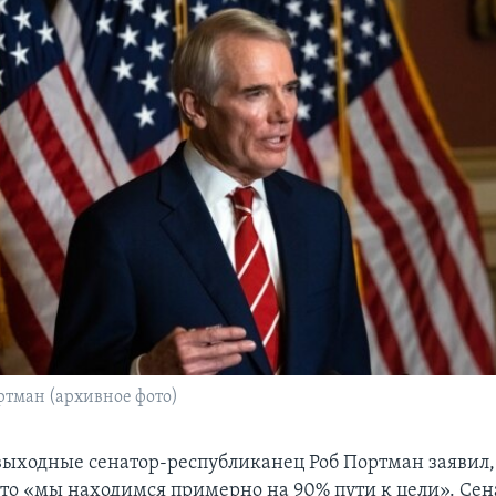
ртман (архивное фото)
ыходные сенатор-республиканец Роб Портман заявил,
что «мы находимся примерно на 90% пути к цели». Сен