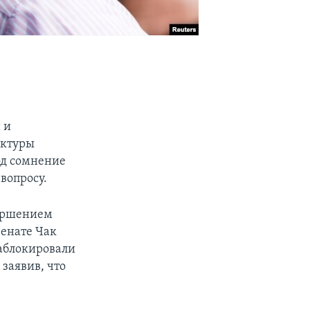
 и
уктуры
под сомнение
вопросу.
вершением
Сенате Чак
аблокировали
заявив, что