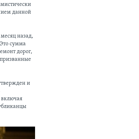
тимистически
нием данной
месяц назад,
 Это сумма
ремонт дорог,
, призванные
утвержден и
ь
 включая
публиканцы