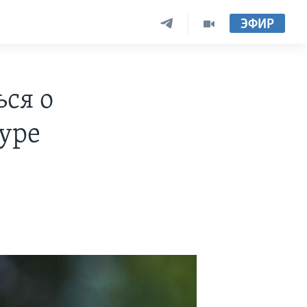
ЭФИР
ся о
уре