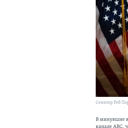
Сенатор Роб По
В минувшие в
канале ABC, 