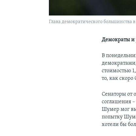
Глава демократического большинства в
Демократы и 
В понедельни
демократами,
стоимостью 1,
то, как скор
Сенаторы от 
соглашения –
Шумер мог вы
попытку Шуме
хотели бы бо