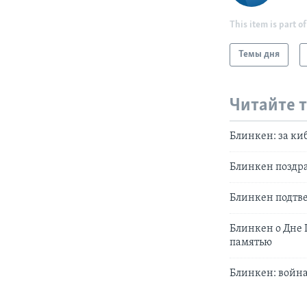
This item is part of
Темы дня
Читайте 
Блинкен: за ки
Блинкен поздр
Блинкен подтв
Блинкен о Дне 
памятью
Блинкен: война