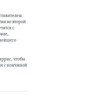
дставителем
ия во второй
тятся с
овле,
ьнейшего
аррис, чтобы
зи с кончиной