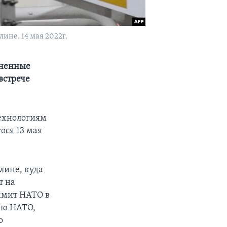
не. 14 мая 2022г.
иненные
встрече
технологиям
ося 13 мая
лине, куда
т на
ммит НАТО в
ию НАТО,
о