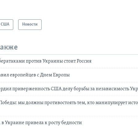
США
Новости
также
бератаками против Украины стоит Россия
авил европейцев с Днем Европы
ердил приверженность США делу борьбы за независимость Ук
Победы: мы должны противостоять тем, кто манипулирует ист
 в Украине привела к росту бедности