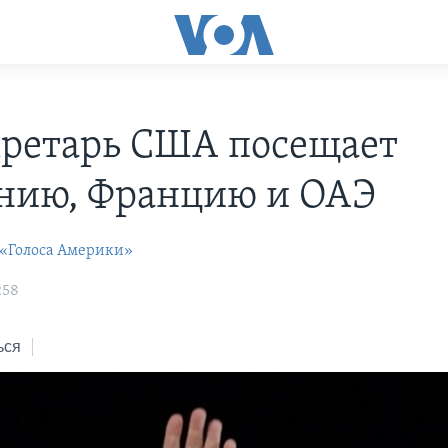
кретарь США посещает
нию, Францию и ОАЭ
 «Голоса Америки»
:58
ься