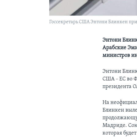
Госсекретарь США Энтони Блинкен приб
Энтони Блинк
Арабские Эми
министров ин
Энтони Блинк
США - ЕС во 
президента О
На неофициал
Блинкен выле
продолжающу
Мадриде. Со
которая буде