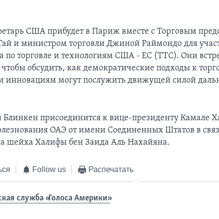
кретарь США прибудет в Париж вместе с Торговым пре
ай и министром торговли Джиной Раймондо для участ
а по торговле и технологиям США - ЕС (TTC). Они встре
 чтобы обсудить, как демократические подходы к торг
и инновациям могут послужить движущей силой дал
и Блинкен присоединится к вице-президенту Камале Х
олезнования ОАЭ от имени Соединенных Штатов в свя
ва шейха Халифы бен Заида Аль Нахайяна.
ься
Follow us
Распечатать
ская служба «Голоса Америки»