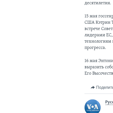
десятилетия.
15 мая госсе
США Кэтрин Т
встрече Совет
лидерами ЕС,
технологиям 
прогресса.
16 мая Энтон
выразить соб
Его Высочест
Поделит
Рус