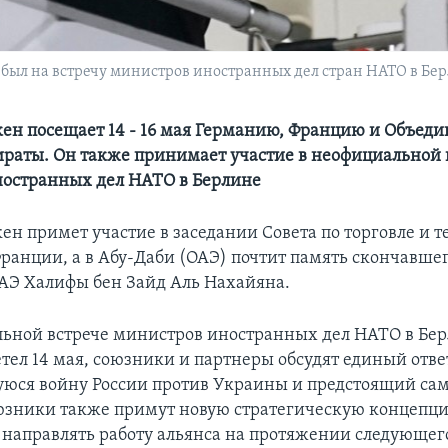
ыл на встречу министров иностранных дел стран НАТО в Берли
ен посещает 14 - 16 мая Германию, Францию и Объед
раты. Он также принимает участие в неофициальной 
остранных дел НАТО в Берлине
ен примет участие в заседании Совета по торговле и 
Франции, а в Абу-Даби (ОАЭ) почтит память скончавшег
АЭ Халифы бен Зайд Аль Нахайяна.
ьной встрече министров иностранных дел НАТО в Бер
тел 14 мая, союзники и партнеры обсудят единый отве
юся войну России против Украины и предстоящий са
юзники также примут новую стратегическую концепц
т направлять работу альянса на протяжении следующег