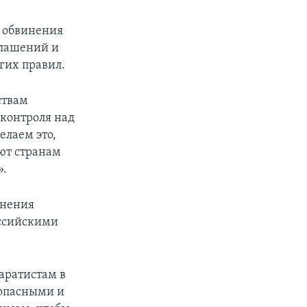
г обвинения
лашений и
гих правил.
ствам
 контроля над
елаем это,
ют странам
».
анения
оссийскими
аратистам в
 опасными и