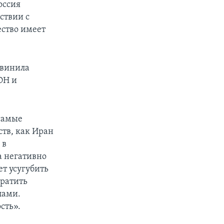
оссия
ствии с
ество имеет
бвинила
ОН и
 самые
ств, как Иран
 в
а негативно
ет усугубить
кратить
лами.
сть».