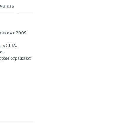
чатать
рики» с 2009
я в США.
тов
торые отражают