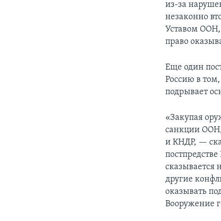
из-за нарушен
незаконно вто
Уставом ООН,
право оказыв
Еще один пос
Россию в том,
подрывает ос
«Закупая ору
санкции ООН,
и КНДР, — ск
постпредстве
сказывается 
другие конфл
оказывать по
Вооружение г