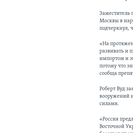
Заместитель 
Москвы в на
подчеркнул, 
«На протяжен
развивать и 
импортом и э
потому что з
сообща препя
Роберт Вуд з
вооружений и
силами.
«Россия пред
Восточной Ук