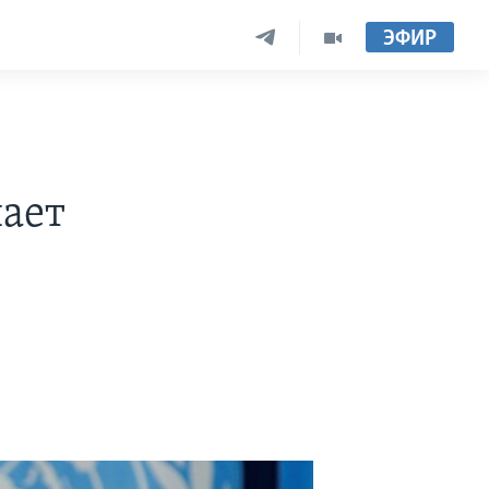
ЭФИР
ает