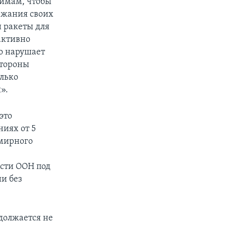
жимам, чтобы
ржания своих
и ракеты для
активно
о нарушает
стороны
олько
».
это
иях от 5
 мирного
ости ООН под
и без
должается не