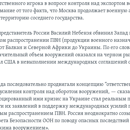
етственного игрока в вопросе контроля над экспортом
имание от того факта, что Москва продолжает военную 
 территорию соседнего государства.
редставитель России Василий Небензя обвинил Запад 
ом распространении ПВН (продукции военного назнач
от Балкан и Северной Африки до Украины. По его слов
начительный объем вооружений оказался на черном ры
л США в невыполнении международных соглашений о
да последовательно продвигали концепцию “ответстве
 усиления контроля над оборотом вооружений, — сказ
оцированный ими кризис на Украине стал реальным 
и их заявлений в поддержку международных усилий п
ым распространением ПВН. Россия неоднократно созы
вета Безопасности ООН по поводу опасных последствий
ежима вооружением».