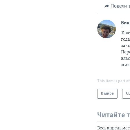
Поделит
Вик
Тел
год
зак
Пер
вла
жиз
This item is part of
В мире
С
Читайте 
Весь апрель мес