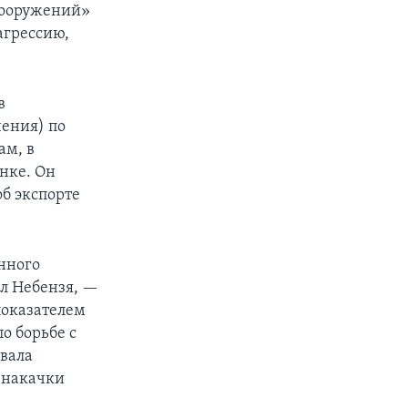
 вооружений»
агрессию,
в
ения) по
ам, в
нке. Он
б экспорте
нного
ал Небензя, —
показателем
о борьбе с
вала
 накачки