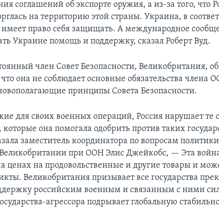
ия соглашений об экспорте оружия, а из-за того, что Р
рглась на территорию этой страны. Украина, в соответ
 имеет право себя защищать. А международное сообщ
ать Украине помощь и поддержку, сказал Роберт Вуд.
тоянный член Совет Безопасности, Великобритания, о
 что она не соблюдает основные обязательства члена О
новополагающие принципы Совета Безопасности.
жие для своих военных операций, Россия нарушает те
 которые она помогала одобрить против таких государ
азала заместитель координатора по вопросам политики
 Великобритании при ООН Элис Джейкобс, — Эта войн
на ценах на продовольственные и другие товары и мож
икты. Великобритания призывает все государства пре
ддержку российским военным и связанным с ними си
осударства-агрессора подрывает глобальную стабильно