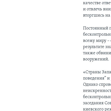
качестве отв
и отвлечь вн
вторгшись на
Постоянный п
бесконтрольн
всему миру – 
результате з
также обвини
вооружений.
«Страны Запа
поведения” и
Однако спров
неискренност
бесконтрольн
заседания Со
киевского р