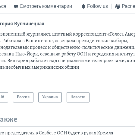
ься
Смотреть комментарии
Follow us
Распе
тория Купчинецкая
евизионный журналист, штатный корреспондент «Голоса Аме
а. Работала в Вашингтоне, освещала президентские выборы,
онодательный процесс и общественно-политические движени
еехав в Нью-Йорк, освещала работу ООН и городских институ
сти. Виктория работает над специальными телепроектами, ко
нь необычных американских общин
ША
Россия
Украина
Новости
также
то председателя в Совбезе ООН будет в руках Кремля