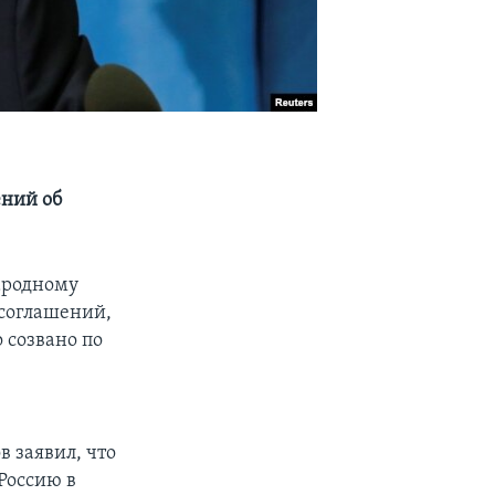
ений об
ародному
 соглашений,
 созвано по
 заявил, что
Россию в