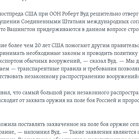
постпреда США при ООН Роберт Вуд решительно отвер
рушении Соединенными Штатами международных сог
что Вашингтон придерживаются в данном вопросе стро
ие более чем 20 лет США помогают другим правитель
принимать необходимые законы и проводить политику
кспортом обычных вооружений, — сказал Вуд. — Мы д
наем — транспарентные правила и требования позволя
тствовать незаконному распространению вооружений
аявил, что самый большой риск незаконного распростр
сходит от захвата оружия на поле боя Россией и прор
ложила поставлять захваченное на поле боя оружие сеп
раине, — напомнил Вуд. — Такие заявления являются