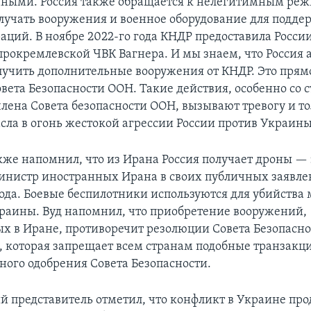
нными. Россия также обращается к нелегитимным ре
лучать вооружения и военное оборудование для подде
аций. В ноябре 2022-го года КНДР предоставила Росси
прокремлевской ЧВК Вагнера. И мы знаем, что Россия 
лучить дополнительные вооружения от КНДР. Это прям
вета Безопасности ООН. Такие действия, особенно со 
члена Совета безопасности ООН, вызывают тревогу и т
сла в огонь жестокой агрессии России против Украины
акже напомнил, что из Ирана Россия получает дроны — 
инистр иностранных Ирана в своих публичных заявлен
года. Боевые беспилотники используются для убийства
раины. Вуд напомнил, что приобретение вооружений,
х в Иране, противоречит резолюции Совета Безопасн
, которая запрещает всем странам подобные транзакци
ного одобрения Совета Безопасности.
 представитель отметил, что конфликт в Украине про