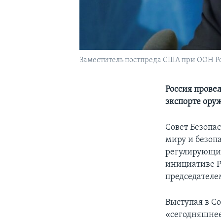
Заместитель постпреда США при ООН Ро
Россия прове
экспорте ору
Совет Безопа
миру и безоп
регулирующих
инициативе Р
председателе
Выступая в С
«сегодняшнее