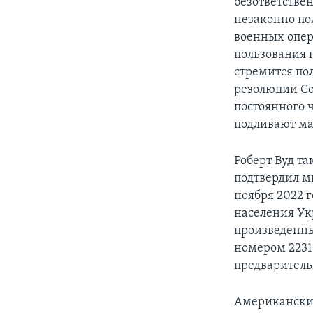
безответстве
незаконно по
военных опер
пользования 
стремится по
резолюции Со
постоянного 
подливают ма
Роберт Вуд т
подтвердил м
ноября 2022 
населения Ук
произведенны
номером 2231
предваритель
Американский