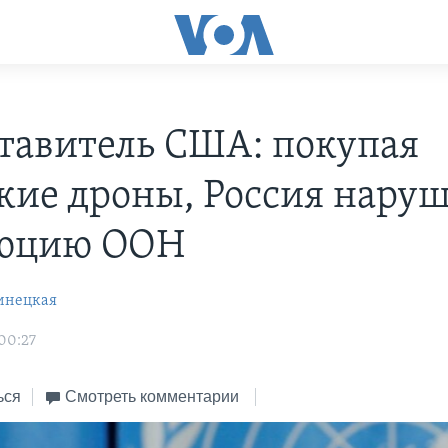
тавитель США: покупая
кие дроны, Россия наруш
люцию ООН
инецкая
 00:27
ься
Смотреть комментарии