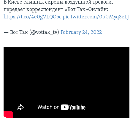
В Киеве слышны сирены воздушной тревоги,
передаёт корреспондент «Вот Так»Онлайн:
https://t.co/4e0gVLQO5c
pic.twitter.com/0uGMyq8eLJ
— Вот Так (@vottak_tv)
February 24, 2022