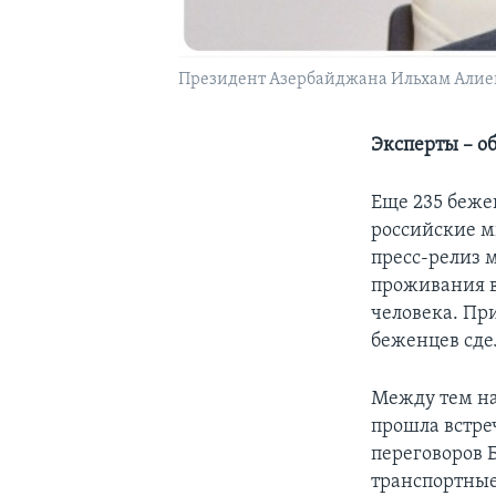
Президент Азербайджана Ильхам Алие
Эксперты – о
Еще 235 беже
российские м
пресс-релиз 
проживания в
человека. Пр
беженцев сдел
Между тем на
прошла встре
переговоров 
транспортные