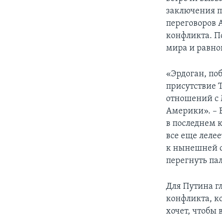
заключения п
переговоров 
конфликта. П
мира и равно
«Эрдоган, по
присутствие 
отношений с 
Америки». – 
в последнем 
все еще леле
к нынешней с
перегнуть па
Для Путина г
конфликта, к
хочет, чтобы