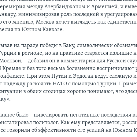
еремирия между Азербайджаном и Арменией, и вывес
Анкару, минимизировав роль последней в урегулирова
о его мнению, Москва хочет выглядеть как единствен
весия на Южном Кавказе.
бывав на параде победы в Баку, символически обознач
Турции в регионе, но на практике старается излишне н
Москвой, – добавил он в комментарии для Русской слу
В Кремле и без того весьма болезненно воспринимают
конфликте. При этом Путин и Эрдоган ведут сложную и
ет надежду расколоть НАТО с помощью Турции. Приме
итуации в обеих столицах хорошо понимают, что здес
лку».
лавное было – нивелировать негативные последствия к
онстатировал политолог. Как ему представляется, росс
 все говорили об эффективности его усилий на Южном К