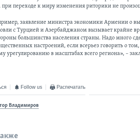
 а при переходе к миру изменения риторики не произо
пример, заявление министра экономики Армении о вы
говли с Турцией и Азербайджаном вызывает крайне 
тороны большинства населения страны. Надо много сде
щественных настроений, если всерьез говорить о том,
му урегулированию в масштабах всего региона», – за
ься
Follow us
Распечатать
тор Владимиров
также