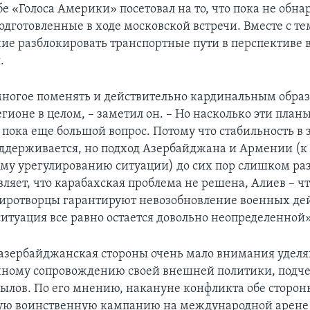
е «Голоса Америки» посетовал на то, что пока не обн
дготовленные в ходе московской встречи. Вместе с тем
ние разблокировать транспортные пути в перспективе 
.
ногое поменять и действительно кардинальным обра
гионе в целом, – заметил он. – Но насколько эти планы
 пока еще большой вопрос. Потому что стабильность в 
ддерживается, но подход Азербайджана и Армении (к
му урегулированию ситуации) до сих пор слишком ра
ляет, что карабахская проблема не решена, Алиев – ч
иротворцы гарантируют невозобновление военных дей
ситуация все равно остается довольно неопределенной»
азербайджанская стороны очень мало внимания удел
ному сопровождению своей внешней политики, подч
ылов. По его мнению, накануне конфликта обе сторон
ую воинственную кампанию на международной арене 