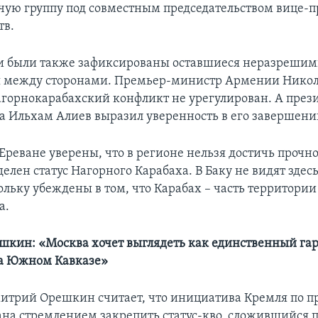
очую группу под совместным председательством вице-
тв.
чи были также зафиксированы оставшиеся неразреши
я между сторонами. Премьер-министр Армении Нико
нагорнокарабахский конфликт не урегулирован. А през
 Ильхам Алиев выразил уверенность в его завершени
 Ереване уверены, что в регионе нельзя достичь прочн
делен статус Нагорного Карабаха. В Баку не видят здес
ольку убеждены в том, что Карабах – часть территории
а.
кин: «Москва хочет выглядеть как единственный гар
на Южном Кавказе»
итрий Орешкин считает, что инициатива Кремля по 
ана стремлением закрепить статус-кво, сложившийся 