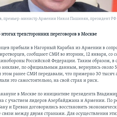
в, премьер-министр Армении Никол Пашинян, президент РФ
б итогах трехсторонних переговоров в Москве
нцев прибыли в Нагорный Карабах из Армении в соп
иротворцев, сообщают СМИ во вторник, 12 января, со 
минобороны Российской Федерации. Таким образом, в 
 анклаве, по официальным данным, вернулись около 5
и этом ранее СМИ передавали, что примерно 30 тысяч
али это самостоятельно, на свой страх и риск.
кануне в Москве по инициативе президента Владими
ча с участием лидеров Азербайджана и Армении. По р
Баку и Ереван договорились восстановить экономическ
 связи между двумя странами. Для осуществления эти