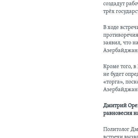
создадут раб
трёх государс
В ходе встре
противоречи
заявил, что 
Азербайджана
Кроме того, в
не будет опре
«торга», поск
Азербайджан
Дмитрий Ореш
равновесия 
Политолог Дм
встречи вызв