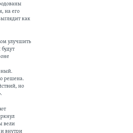
ародованы
, на его
выглядит как
зом улучшить
 будут
зоне
зный.
то решена.
ствий, но
.
яют
еркнул
ы вели
и внутри