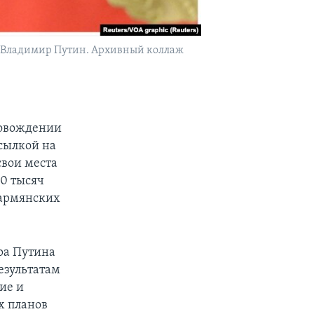
 Владимир Путин. Архивный коллаж
ровождении
ссылкой на
свои места
0 тысяч
 армянских
ра Путина
езультатам
ие и
х планов