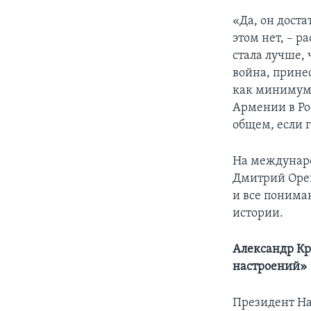
«Да, он доста
этом нет, – р
стала лучше, 
война, прине
как минимум 
Армении в Ро
общем, если 
На междунаро
Дмитрий Ореш
и все понимаю
истории.
Александр Кр
настроений»
Президент На