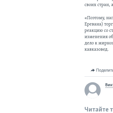
своих стран,
«Поэтому, на
Еревана) тор
реакцию со с
изменения об
дело к мирно
кавказовед.
Поделит
Вик
Читайте 