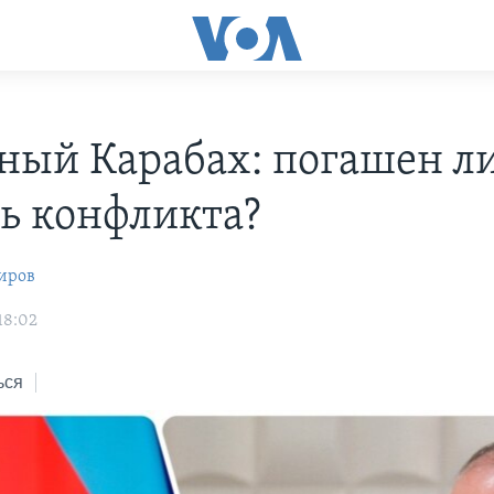
ный Карабах: погашен л
ь конфликта?
иров
18:02
ься