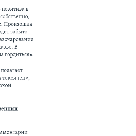
 позитива в
 собственно,
же. Произошла
удет забыто
азочарование
азье. В
м гордиться».
 полагает
 токсичен»,
лохой
твенных
омментарии