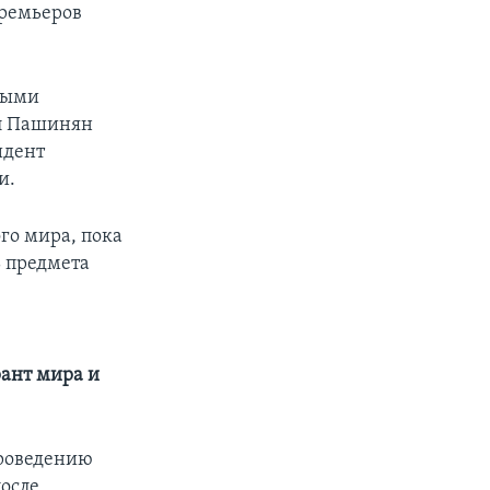
премьеров
мыми
л Пашинян
идент
и.
ого мира, пока
ь предмета
ант мира и
проведению
после