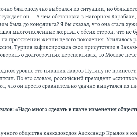
точно благополучно выбрался из ситуации, но большого
ассуждает он. – А чем обстановка в Нагорном Карабахе,
чем была до конфликта? Я бы сказал, что она стала ху
сшая многочисленные жертвы с обеих сторон, что не б
на протяжении жизни целого поколения. Усилилось р
ссии, Турция зафиксировала свое присутствие в Закавк
говорить о долгосрочных перспективах, то Москве нече
дном уровне это никаких лавров Путину не принесет,
кин. По его словам, российский президент «слишком
т, что он просто сравнительно удачно выпутался из п
ылов: «Надо много сделать в плане изменения общес
учного общества кавказоведов Александр Крылов в к