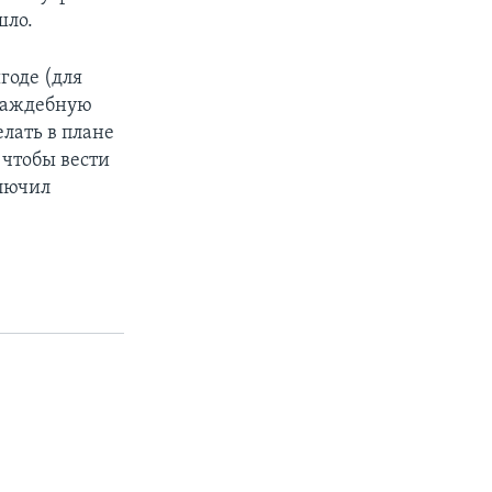
шло.
годе (для
враждебную
лать в плане
 чтобы вести
ключил