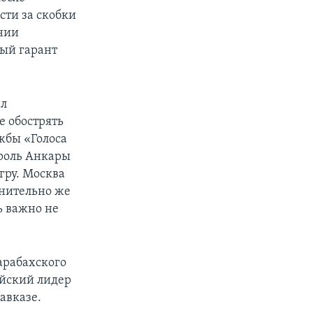
ти за скобки
нии
ный гарант
ил
е обострять
жбы «Голоса
 роль Анкары
гру. Москва
нительно же
ь важно не
арабахского
ийский лидер
авказе.