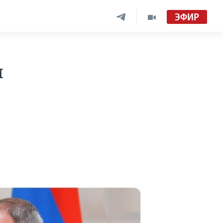
ЭФИР
и