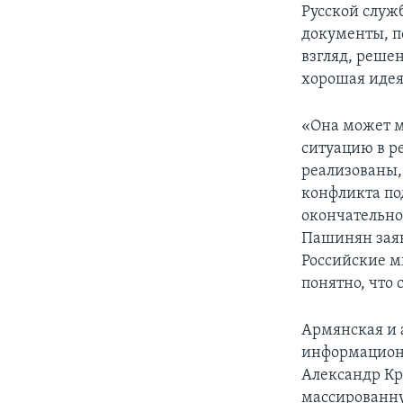
Русской служб
документы, по
взгляд, реше
хорошая идея
«Она может м
ситуацию в ре
реализованы,
конфликта по
окончательно
Пашинян заяв
Российские м
понятно, что 
Армянская и 
информацион
Александр Кр
массированн