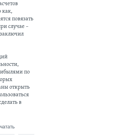
асчетов
 как,
ятся повязать
ри случае –
 заключил
щий
ьности,
рибылями по
торых
аны открыть
пользоваться
сделать в
чатать