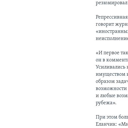
резюмировал 
Репрессивная
говорит жур
«иностранных 
неисполнение
«И первое так
он в коммент
Усиливались 
имуществом и
образом зада
возможности 
и любые возм
рубежа».
При этом бол
Еланчик: «Мно