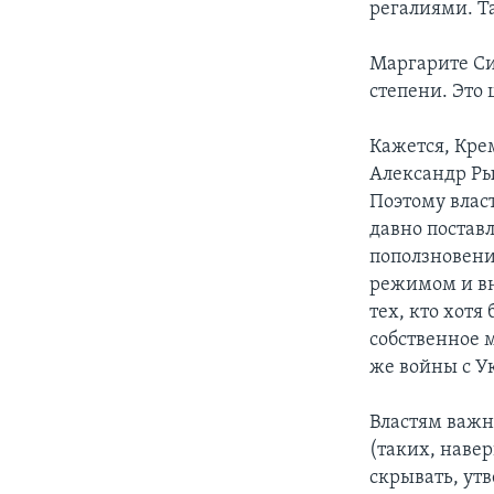
регалиями. Т
Маргарите Си
степени. Это
Кажется, Кре
Александр Ры
Поэтому власт
давно постав
поползновени
режимом и вн
тех, кто хот
собственное 
же войны с У
Властям важно
(таких, навер
скрывать, утв