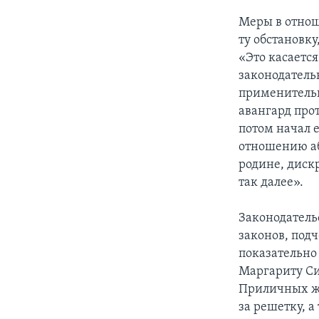
Меры в отнош
ту обстановку
«Это касаетс
законодатель
применительно
авангард про
потом начал е
отношению аб
родине, диск
так далее».
Законодатель
законов, под
показательно 
Маргариту Си
Приличных жу
за решетку, 