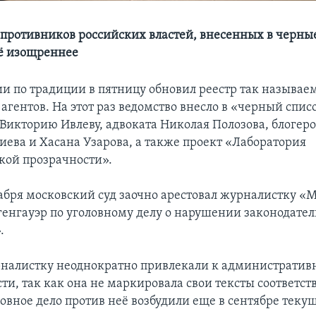
противников российских властей, внесенных в черные
сё изощреннее
и по традиции в пятницу обновил реестр так называе
агентов. На этот раз ведомство внесло в «черный спис
Викторию Ивлеву, адвоката Николая Полозова, блогеро
иева и Хасана Узарова, а также проект «Лаборатория
кой прозрачности».
абря московский суд заочно арестовал журналистку 
генгауэр по уголовному делу о нарушении законодател
.
рналистку неоднократно привлекали к административ
сти, так как она не маркировала свои тексты соответ
овное дело против неё возбудили еще в сентябре текущ