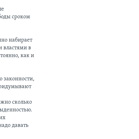
ле
боды сроком
нно набирает
 властями в
тоянно, как и
о законности,
 придумывают
ожно сколько
быденностью.
них
надо давать