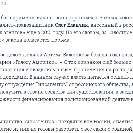
он.
 база применительно к «иностранным агентам» залож
налист-правозащитник
Олег Еланчик,
внесенный в рее
агентов» еще в 2021 году. По его словам, за «злостное
» закона полагается тюрьма.
ое дело завели на Артёма Важенкова больше года наза
арии «Голосу Америки». – С тех пор закон ещё больше
наказания и вводились новые ограничения на распор
 доходами. В данном случае власть пытается решить 
чу отчуждения “иноагентов” от российского общества,
получить в стране средства для существования, а заод
ожности финансирования политизированной деятельн
ьшинство «иноагентов» находятся вне России, отметил
гие из них не готовы разорвать с все связи с родиной