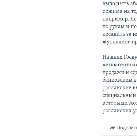
выполнять аб
режима на то,
например, Лев
по рукам и н
посадить за 
журналист-п
На днях Госд
«иноагентам»
продажи и сд
банковским в
российские в
специальный р
которыми можн
российских у
Поделит