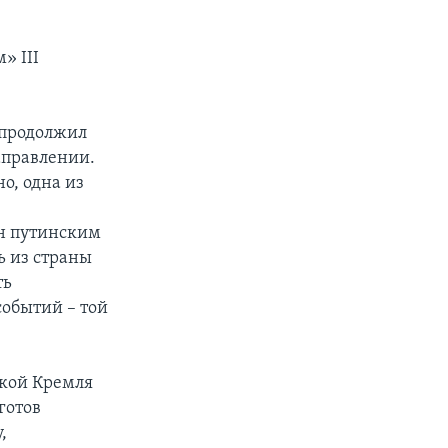
» III
 продолжил
аправлении.
о, одна из
ан путинским
ь из страны
ть
событий – той
икой Кремля
готов
,