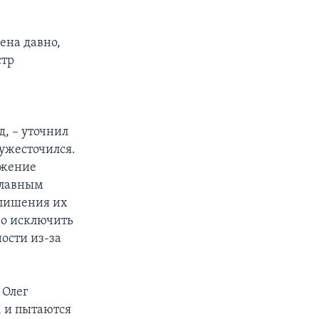
ена давно,
стр
д, – уточнил
 ужесточился.
яжение
главным
 лишения их
но исключить
ости из-за
 Олег
, и пытаются