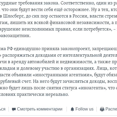
сурдные требования закона. Соответственно, один из р
 что они будут вести себя ещё осторожнее. Ну а тех, кто
 Шлосберг, до сих пор остаются в России, власти стрем
огам, лишить их всякой финансовой независимости, а п
нарушение неисполнимых правил, если потребуется», –
равозащитник.
ума РФ единодушно приняла законопроект, запрещаю
 распоряжаться доходами от интеллектуальной деятел
ачи в аренду автомобилей и недвижимости, а также п
кладам и долевому участию в организациях. Лица, ко
ласти объявили «иностранными агентами», будут обяз
ублевый счет. На него будут зачисляться доходы, вос
о будет лишь после снятия статуса «иноагента», что 
словиях практически нереально.
ься
Смотреть комментарии
Follow us
Распе