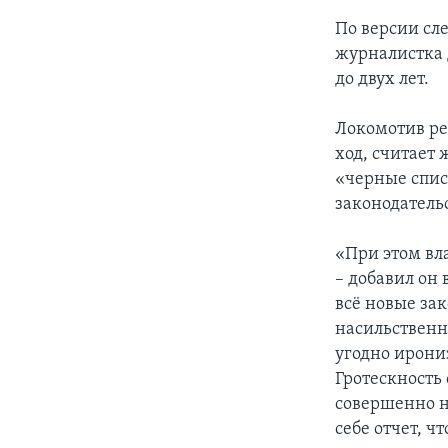
По версии сле
журналистка 
до двух лет.
Локомотив ре
ход, считает
«черные спис
законодательс
«При этом вл
– добавил он
всё новые за
насильственн
угодно ирони
Гротескность 
совершенно не
себе отчет, чт