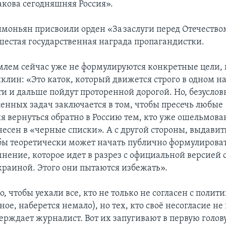
акова сегодняшняя Россия».
моньян присвоили орден «За заслуги перед Отечеством
 шестая государственная награда пропагандистки.
млем сейчас уже не формулируются конкретные цели,
клин: «Это каток, который движется строго в одном н
и и дальше пойдут проторенной дорогой. Но, безусловн
ленных задач заключается в том, чтобы пресечь любые
я вернуться обратно в Россию тем, кто уже ошельмов
есен в «черные списки». А с другой стороны, выдавит
я бы теоретически может начать публично формулирова
мнение, которое идет в разрез с официальной версией 
краиной. Этого они пытаются избежать».
, чтобы уехали все, кто не только не согласен с полит
ное, наберется немало), но тех, кто своё несогласие не 
ерждает журналист. Вот их запугивают в первую голову