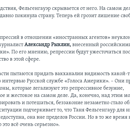
дствия, Фельгенгауэр скрывается от него. На самом де
давно покинула страну. Теперь ей грозит лишение сво
прессий в отношении «иностранных агентов» неукло
 журналист
Александр Рыклин,
внесенный российскими
ки». По его мнению, репрессии будут ужесточаться пос
тво в этой сфере.
асти пытаются придать вакханалии видимость какой-т
 в интервью Русской службе «Голоса Америки». – Они
коны, которые легализуют это репрессивное безумие,
ое и жестокое на самом деле. Да, конечно, над этим м
зировать и потешаться, беззаконие незаметно стало о
ситуации подчеркивает то, что Таня Фельгенгаур для 
доступна, она вне пределов России. Но в то же время 
о это всё очень серьезно».