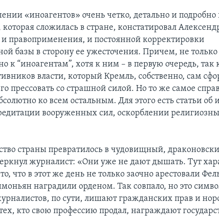
ении «иноагентов» очень четко, детально и подробно
, которая сложилась в стране, констатировал Алексен
я и правоприменения, и постоянной корректировки
ной базы в сторону ее ужесточения. Причем, не только
 к “иноагентам”, хотя к ним – в первую очередь, так 
тивников власти, который Кремль, собственно, сам сфо
го прессовать со страшной силой. Но то же самое спра
солютно ко всем остальным. Для этого есть статьи об 
редитации вооруженных сил, оскорблении религиозны
ство страны превратилось в чудовищный, драконовски
черкнул журналист: «Они уже не дают дышать. Тут хар
то, что в этот же день не только заочно арестовали Фел
моньян наградили орденом. Так совпало, но это симво
рналистов, по сути, лишают гражданских прав и норо
а тех, кто свою профессию продал, награждают госуда