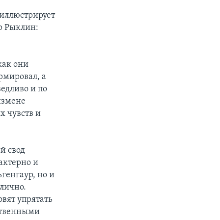
 иллюстрирует
др Рыклин:
как они
рмировал, а
ведливо и по
измене
х чувств и
й свод
актерно и
ьгенгаур, но и
лично.
вят упрятать
рственными