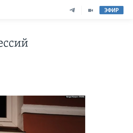
ЭФИР
ессий