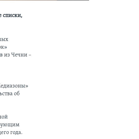
 списки,
мых
ок»
в из Чечни –
«Медиазоны»
ьства об
ной
ствующим
его года.