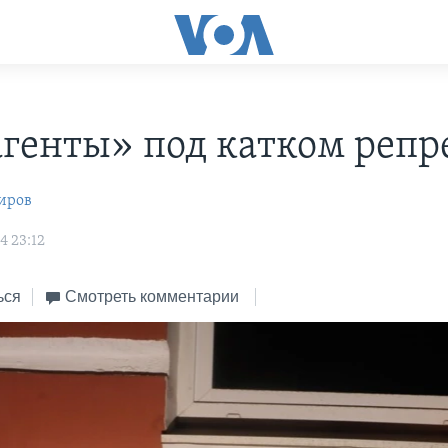
генты» под катком репр
иров
4 23:12
ься
Смотреть комментарии