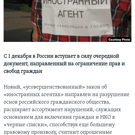
Learning English
СОЦИАЛЬНЫЕ СЕТИ
Языки
С 1 декабря в России вступает в силу очередной
документ, направленный на ограничение прав и
свобод граждан
Новый, «усовершенствованный» закон об
«иностранных агентах» направлен на разрушение
основ российского гражданского общества,
расширяет ассортимент нарушений, служащих
основанием для включения граждан и НКО в
«черные списки», способствуя еще большему
правовому произволу, считают опрошенные