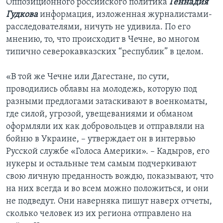
Оппозиционного российского политика
Геннадия
Гудкова
информация, изложенная журналистами-
расследователями, ничуть не удивила. По его
мнению, то, что происходит в Чечне, во многом
типично северокавказских “республик” в целом.
«В той же Чечне или Дагестане, по сути,
проводились облавы на молодежь, которую под
разными предлогами затаскивают в военкоматы,
где силой, угрозой, увещеваниями и обманом
оформляли их как добровольцев и отправляли на
бойню в Украине, – утверждает он в интервью
Русской службе «Голоса Америки». – Кадыров, его
нукеры и остальные тем самым подчеркивают
свою личную преданность вождю, показывают, что
на них всегда и во всем можно положиться, и они
не подведут. Они наверняка пишут наверх отчеты,
сколько человек из их региона отправлено на