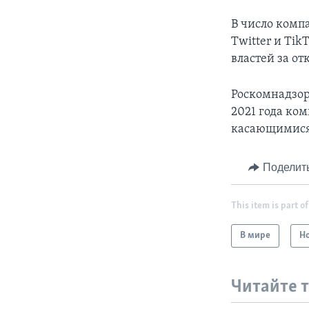
В число комп
Twitter и Tik
властей за о
Роскомнадзор
2021 года ко
касающимися 
Поделит
This item is part of
В мире
Н
Читайте 