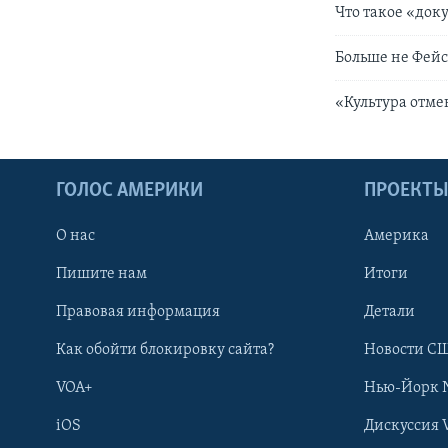
Что такое «док
Больше не Фейс
«Культура отме
ГОЛОС АМЕРИКИ
ПРОЕКТ
О нас
Америка
Пишите нам
Итоги
Правовая информация
Детали
Как обойти блокировку сайта?
Новости СШ
VOA+
Нью-Йорк 
iOS
Дискуссия 