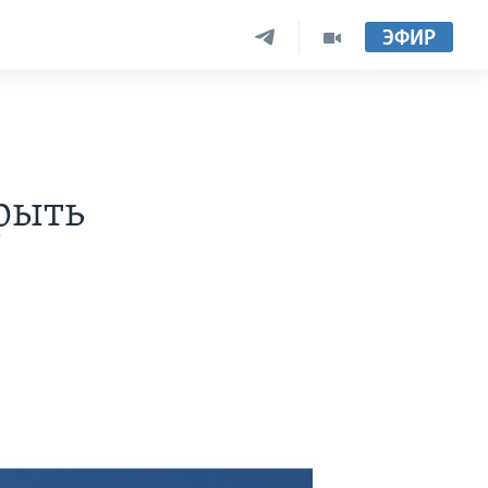
ЭФИР
рыть