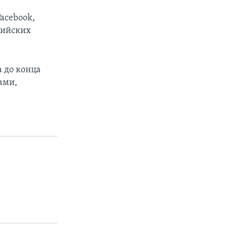
acebook,
ссийских
а до конца
ами,