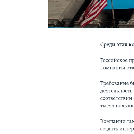
Среди этих ко
Российское п
компаний отк
Требование б
деятельность 
соответствии
тысяч пользо
Компании так
создать инте