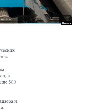
ических
тов.
им
он, в
льше 500
адзора и
ми.